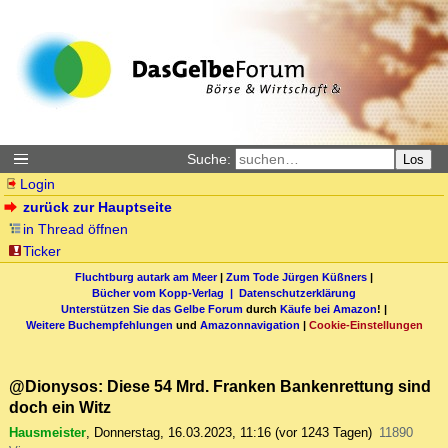
Suche:
Los
Login
zurück zur Hauptseite
in Thread öffnen
Ticker
Fluchtburg autark am Meer
|
Zum Tode Jürgen Küßners
|
Bücher vom Kopp-Verlag |
Datenschutzerklärung
Unterstützen Sie das Gelbe Forum
durch
Käufe bei Amazon
! |
Weitere Buchempfehlungen
und
Amazonnavigation
|
Cookie-Einstellungen
@Dionysos: Diese 54 Mrd. Franken Bankenrettung sind
doch ein Witz
Hausmeister
,
Donnerstag, 16.03.2023, 11:16
(vor 1243 Tagen)
11890