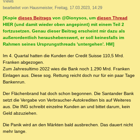
Views
bearbeitet von Hausmeister, Freitag, 17.03.2023, 14:29
[Kopie
dieses Beitrags
von @Dionysos, um
diesen Thread
HIER (und damit wieder oben angepinnt) mit einem Teil 2
fortzusetzen. Genau dieser Beitrag erscheint mir dazu als
außerordentlich heraushebenswert, er soll keinesfalls im
Rahmen seines Ursprungsthreads 'untergehen'. HM]
Im 4. Quartal hatten die Kunden der Credit Suisse 110,5 Mrd.
Franken abgezogen.
Zum Jahresultimo 2022 wies die Bank noch 1.290 Mrd. Franken
Einlagen aus. Diese sog. Rettung reicht doch nur für ein paar Tage
Bankenrun.
Der Flächenbrand hat doch schon begonnen. Die Santander Bank
setzt die Vergabe von Verbraucher-Autokrediten bis auf Weiteres
aus. Die ING schreibt einzelne Kunden an und bittet darum, kein
Geld abzuziehen.
Die Panik wird an den Märkten bald ausbrechen. Das dauert nicht
mehr lange.