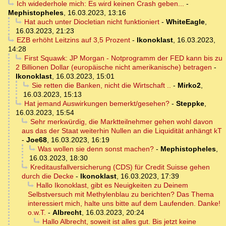
Ich widederhole mich: Es wird keinen Crash geben...
-
Mephistopheles
,
16.03.2023, 13:16
Hat auch unter Diocletian nicht funktioniert
-
WhiteEagle
,
16.03.2023, 21:23
EZB erhöht Leitzins auf 3,5 Prozent
-
Ikonoklast
,
16.03.2023,
14:28
First Squawk: JP Morgan - Notprogramm der FED kann bis zu
2 Billionen Dollar (europäische nicht amerikanische) betragen
-
Ikonoklast
,
16.03.2023, 15:01
Sie retten die Banken, nicht die Wirtschaft ..
-
Mirko2
,
16.03.2023, 15:13
Hat jemand Auswirkungen bemerkt/gesehen?
-
Steppke
,
16.03.2023, 15:54
Sehr merkwürdig, die Marktteilnehmer gehen wohl davon
aus das der Staat weiterhin Nullen an die Liquidität anhängt kT
-
Joe68
,
16.03.2023, 16:19
Was wollen sie denn sonst machen?
-
Mephistopheles
,
16.03.2023, 18:30
Kreditausfallversicherung (CDS) für Credit Suisse gehen
durch die Decke
-
Ikonoklast
,
16.03.2023, 17:39
Hallo Ikonoklast, gibt es Neuigkeiten zu Deinem
Selbstversuch mit Methylenblau zu berichten? Das Thema
interessiert mich, halte uns bitte auf dem Laufenden. Danke!
o.w.T.
-
Albrecht
,
16.03.2023, 20:24
Hallo Albrecht, soweit ist alles gut. Bis jetzt keine