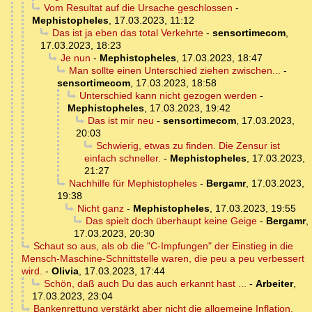
Vom Resultat auf die Ursache geschlossen
-
Mephistopheles
,
17.03.2023, 11:12
Das ist ja eben das total Verkehrte
-
sensortimecom
,
17.03.2023, 18:23
Je nun
-
Mephistopheles
,
17.03.2023, 18:47
Man sollte einen Unterschied ziehen zwischen...
-
sensortimecom
,
17.03.2023, 18:58
Unterschied kann nicht gezogen werden
-
Mephistopheles
,
17.03.2023, 19:42
Das ist mir neu
-
sensortimecom
,
17.03.2023,
20:03
Schwierig, etwas zu finden. Die Zensur ist
einfach schneller.
-
Mephistopheles
,
17.03.2023,
21:27
Nachhilfe für Mephistopheles
-
Bergamr
,
17.03.2023,
19:38
Nicht ganz
-
Mephistopheles
,
17.03.2023, 19:55
Das spielt doch überhaupt keine Geige
-
Bergamr
,
17.03.2023, 20:30
Schaut so aus, als ob die "C-Impfungen" der Einstieg in die
Mensch-Maschine-Schnittstelle waren, die peu a peu verbessert
wird.
-
Olivia
,
17.03.2023, 17:44
Schön, daß auch Du das auch erkannt hast ...
-
Arbeiter
,
17.03.2023, 23:04
Bankenrettung verstärkt aber nicht die allgemeine Inflation,