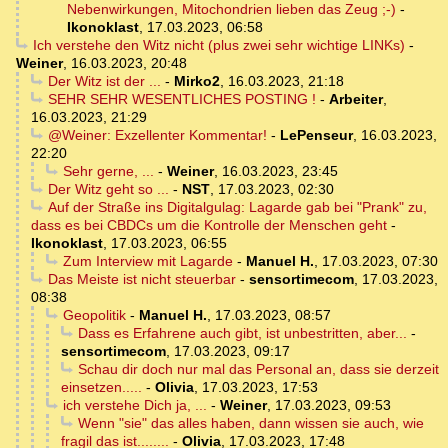
Nebenwirkungen, Mitochondrien lieben das Zeug ;-)
-
Ikonoklast
,
17.03.2023, 06:58
Ich verstehe den Witz nicht (plus zwei sehr wichtige LINKs)
-
Weiner
,
16.03.2023, 20:48
Der Witz ist der ...
-
Mirko2
,
16.03.2023, 21:18
SEHR SEHR WESENTLICHES POSTING !
-
Arbeiter
,
16.03.2023, 21:29
@Weiner: Exzellenter Kommentar!
-
LePenseur
,
16.03.2023,
22:20
Sehr gerne, ...
-
Weiner
,
16.03.2023, 23:45
Der Witz geht so ...
-
NST
,
17.03.2023, 02:30
Auf der Straße ins Digitalgulag: Lagarde gab bei "Prank" zu,
dass es bei CBDCs um die Kontrolle der Menschen geht
-
Ikonoklast
,
17.03.2023, 06:55
Zum Interview mit Lagarde
-
Manuel H.
,
17.03.2023, 07:30
Das Meiste ist nicht steuerbar
-
sensortimecom
,
17.03.2023,
08:38
Geopolitik
-
Manuel H.
,
17.03.2023, 08:57
Dass es Erfahrene auch gibt, ist unbestritten, aber...
-
sensortimecom
,
17.03.2023, 09:17
Schau dir doch nur mal das Personal an, dass sie derzeit
einsetzen.....
-
Olivia
,
17.03.2023, 17:53
ich verstehe Dich ja, ...
-
Weiner
,
17.03.2023, 09:53
Wenn "sie" das alles haben, dann wissen sie auch, wie
fragil das ist........
-
Olivia
,
17.03.2023, 17:48