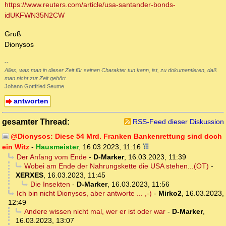
https://www.reuters.com/article/usa-santander-bonds-
idUKFWN35N2CW
Gruß
Dionysos
--
Alles, was man in dieser Zeit für seinen Charakter tun kann, ist, zu dokumentieren, daß
man nicht zur Zeit gehört.
Johann Gottfried Seume
antworten
gesamter Thread:
RSS-Feed dieser Diskussion
@Dionysos: Diese 54 Mrd. Franken Bankenrettung sind doch
ein Witz
-
Hausmeister
,
16.03.2023, 11:16
Der Anfang vom Ende
-
D-Marker
,
16.03.2023, 11:39
Wobei am Ende der Nahrungskette die USA stehen...(OT)
-
XERXES
,
16.03.2023, 11:45
Die Insekten
-
D-Marker
,
16.03.2023, 11:56
Ich bin nicht Dionysos, aber antworte ... ,-)
-
Mirko2
,
16.03.2023,
12:49
Andere wissen nicht mal, wer er ist oder war
-
D-Marker
,
16.03.2023, 13:07