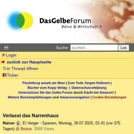
Suche:
Los
Login
zurück zur Hauptseite
in Thread öffnen
Ticker
Fluchtburg autark am Meer
|
Zum Tode Jürgen Küßners
|
Bücher vom Kopp-Verlag |
Datenschutzerklärung
Unterstützen Sie das Gelbe Forum
durch
Käufe bei Amazon
! |
Weitere Buchempfehlungen
und
Amazonnavigation
|
Cookie-Einstellungen
Verlasst das Narrenhaus
Rainer
,
El Verger - Spanien
,
Montag, 28.07.2025, 01:41
(vor 375
Tagen)
@ Brutus
3569 Views