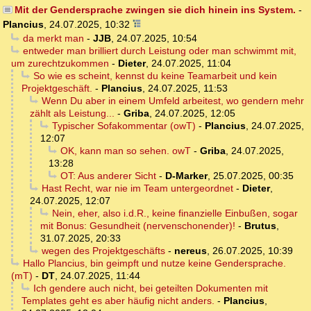
Mit der Gendersprache zwingen sie dich hinein ins System.
-
Plancius
,
24.07.2025, 10:32
da merkt man
-
JJB
,
24.07.2025, 10:54
entweder man brilliert durch Leistung oder man schwimmt mit,
um zurechtzukommen
-
Dieter
,
24.07.2025, 11:04
So wie es scheint, kennst du keine Teamarbeit und kein
Projektgeschäft.
-
Plancius
,
24.07.2025, 11:53
Wenn Du aber in einem Umfeld arbeitest, wo gendern mehr
zählt als Leistung...
-
Griba
,
24.07.2025, 12:05
Typischer Sofakommentar (owT)
-
Plancius
,
24.07.2025,
12:07
OK, kann man so sehen. owT
-
Griba
,
24.07.2025,
13:28
OT: Aus anderer Sicht
-
D-Marker
,
25.07.2025, 00:35
Hast Recht, war nie im Team untergeordnet
-
Dieter
,
24.07.2025, 12:07
Nein, eher, also i.d.R., keine finanzielle Einbußen, sogar
mit Bonus: Gesundheit (nervenschonender)!
-
Brutus
,
31.07.2025, 20:33
wegen des Projektgeschäfts
-
nereus
,
26.07.2025, 10:39
Hallo Plancius, bin geimpft und nutze keine Gendersprache.
(mT)
-
DT
,
24.07.2025, 11:44
Ich gendere auch nicht, bei geteilten Dokumenten mit
Templates geht es aber häufig nicht anders.
-
Plancius
,