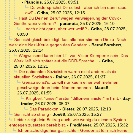
-
Plancius
,
25.07.2025, 09:51
Du widersprichst Dir selbst - aber ich bin dann raus.
owT
-
Griba
,
25.07.2025, 12:15
Hast Du Deinen Beruf wegen Verweigerung der Covid-
Gentherapie verloren?
-
paranoia
,
25.07.2025, 16:10
...noch nicht ganz, aber wer weiß?
-
Griba
,
28.07.2025,
08:50
Sei nicht gleich beleidigt! fast alle hier stimmen Dir zu. Noch
was: eine Nazi-Keule gegen das Gendern
-
BerndBorchert
,
25.07.2025, 12:14
Wegweisend kann hier LTI von Victor Klemperer sein. Das
Werk ließ sich später auf die DDR-Sprache...
-
Griba
,
25.07.2025, 12:21
Die nationalen Sozialisten waren nicht anders als die
aktuellen Sozialisten
-
Rainer
,
26.07.2025, 01:27
Genau so ist's. Es will nur kaum einer wahrnehmen,
geschweige denn beim Namen nennen
-
MausS
,
26.07.2025, 01:55
Klingbeil, "unser" erster "Billionenminister" mT mL
-
day-
trader
,
26.07.2025, 05:07
Das Paradoxon
-
Dieter
,
26.07.2025, 12:13
Sei nicht so streng
-
Joe68
,
25.07.2025, 15:27
Leider zeigt dein Beitrag auch, wie wenig du diesem Systen
entgegen zusetzen bereit bist.
-
FredMeyer
,
25.07.2025, 15:32
Ich entschuldige hier gar nichts - Gender ist für mich keine