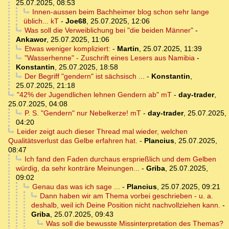
25.07.2025, 08:53
Innen-aussen beim Bachheimer blog schon sehr lange
üblich... kT
-
Joe68
,
25.07.2025, 12:06
Was soll die Verweiblichung bei "die beiden Männer"
-
Ankawor
,
25.07.2025, 11:06
Etwas weniger kompliziert:
-
Martin
,
25.07.2025, 11:39
"Wasserhenne" - Zuschrift eines Lesers aus Namibia
-
Konstantin
,
25.07.2025, 18:58
Der Begriff "gendern" ist sächsisch ...
-
Konstantin
,
25.07.2025, 21:18
"42% der Jugendlichen lehnen Gendern ab" mT
-
day-trader
,
25.07.2025, 04:08
P. S. "Gendern" nur Nebelkerze! mT
-
day-trader
,
25.07.2025,
04:20
Leider zeigt auch dieser Thread mal wieder, welchen
Qualitätsverlust das Gelbe erfahren hat.
-
Plancius
,
25.07.2025,
08:47
Ich fand den Faden durchaus ersprießlich und dem Gelben
würdig, da sehr konträre Meinungen...
-
Griba
,
25.07.2025,
09:02
Genau das was ich sage ...
-
Plancius
,
25.07.2025, 09:21
Dann haben wir am Thema vorbei geschrieben - u. a.
deshalb, weil ich Deine Position nicht nachvollziehen kann.
-
Griba
,
25.07.2025, 09:43
Was soll die bewusste Missinterpretation des Themas?