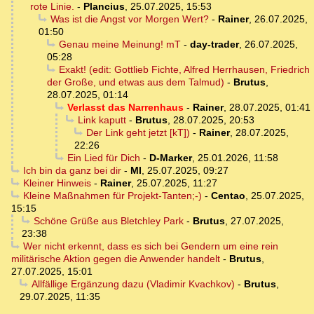
rote Linie.
-
Plancius
,
25.07.2025, 15:53
Was ist die Angst vor Morgen Wert?
-
Rainer
,
26.07.2025,
01:50
Genau meine Meinung! mT
-
day-trader
,
26.07.2025,
05:28
Exakt! (edit: Gottlieb Fichte, Alfred Herrhausen, Friedrich
der Große, und etwas aus dem Talmud)
-
Brutus
,
28.07.2025, 01:14
Verlasst das Narrenhaus
-
Rainer
,
28.07.2025, 01:41
Link kaputt
-
Brutus
,
28.07.2025, 20:53
Der Link geht jetzt [kT])
-
Rainer
,
28.07.2025,
22:26
Ein Lied für Dich
-
D-Marker
,
25.01.2026, 11:58
Ich bin da ganz bei dir
-
MI
,
25.07.2025, 09:27
Kleiner Hinweis
-
Rainer
,
25.07.2025, 11:27
Kleine Maßnahmen für Projekt-Tanten;-)
-
Centao
,
25.07.2025,
15:15
Schöne Grüße aus Bletchley Park
-
Brutus
,
27.07.2025,
23:38
Wer nicht erkennt, dass es sich bei Gendern um eine rein
militärische Aktion gegen die Anwender handelt
-
Brutus
,
27.07.2025, 15:01
Allfällige Ergänzung dazu (Vladimir Kvachkov)
-
Brutus
,
29.07.2025, 11:35