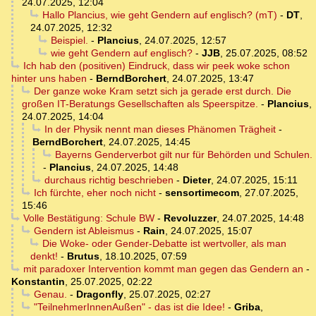
24.07.2025, 12:04
Hallo Plancius, wie geht Gendern auf englisch? (mT)
-
DT
,
24.07.2025, 12:32
Beispiel.
-
Plancius
,
24.07.2025, 12:57
wie geht Gendern auf englisch?
-
JJB
,
25.07.2025, 08:52
Ich hab den (positiven) Eindruck, dass wir peek woke schon
hinter uns haben
-
BerndBorchert
,
24.07.2025, 13:47
Der ganze woke Kram setzt sich ja gerade erst durch. Die
großen IT-Beratungs Gesellschaften als Speerspitze.
-
Plancius
,
24.07.2025, 14:04
In der Physik nennt man dieses Phänomen Trägheit
-
BerndBorchert
,
24.07.2025, 14:45
Bayerns Genderverbot gilt nur für Behörden und Schulen.
-
Plancius
,
24.07.2025, 14:48
durchaus richtig beschrieben
-
Dieter
,
24.07.2025, 15:11
Ich fürchte, eher noch nicht
-
sensortimecom
,
27.07.2025,
15:46
Volle Bestätigung: Schule BW
-
Revoluzzer
,
24.07.2025, 14:48
Gendern ist Ableismus
-
Rain
,
24.07.2025, 15:07
Die Woke- oder Gender-Debatte ist wertvoller, als man
denkt!
-
Brutus
,
18.10.2025, 07:59
mit paradoxer Intervention kommt man gegen das Gendern an
-
Konstantin
,
25.07.2025, 02:22
Genau.
-
Dragonfly
,
25.07.2025, 02:27
"TeilnehmerInnenAußen" - das ist die Idee!
-
Griba
,