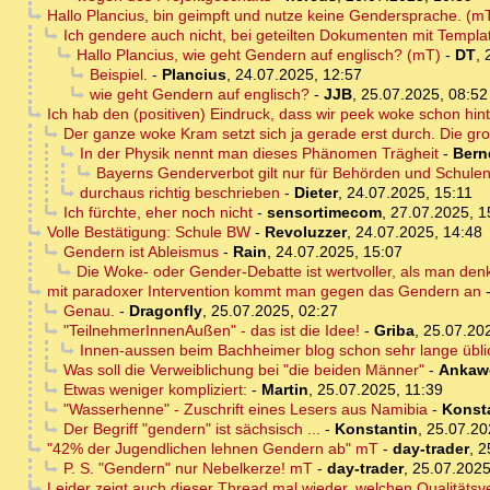
Hallo Plancius, bin geimpft und nutze keine Gendersprache. (m
Ich gendere auch nicht, bei geteilten Dokumenten mit Templat
Hallo Plancius, wie geht Gendern auf englisch? (mT)
-
DT
,
Beispiel.
-
Plancius
,
24.07.2025, 12:57
wie geht Gendern auf englisch?
-
JJB
,
25.07.2025, 08:52
Ich hab den (positiven) Eindruck, dass wir peek woke schon hin
Der ganze woke Kram setzt sich ja gerade erst durch. Die gr
In der Physik nennt man dieses Phänomen Trägheit
-
Bern
Bayerns Genderverbot gilt nur für Behörden und Schulen
durchaus richtig beschrieben
-
Dieter
,
24.07.2025, 15:11
Ich fürchte, eher noch nicht
-
sensortimecom
,
27.07.2025, 1
Volle Bestätigung: Schule BW
-
Revoluzzer
,
24.07.2025, 14:48
Gendern ist Ableismus
-
Rain
,
24.07.2025, 15:07
Die Woke- oder Gender-Debatte ist wertvoller, als man denk
mit paradoxer Intervention kommt man gegen das Gendern an
Genau.
-
Dragonfly
,
25.07.2025, 02:27
"TeilnehmerInnenAußen" - das ist die Idee!
-
Griba
,
25.07.20
Innen-aussen beim Bachheimer blog schon sehr lange üblic
Was soll die Verweiblichung bei "die beiden Männer"
-
Ankaw
Etwas weniger kompliziert:
-
Martin
,
25.07.2025, 11:39
"Wasserhenne" - Zuschrift eines Lesers aus Namibia
-
Konst
Der Begriff "gendern" ist sächsisch ...
-
Konstantin
,
25.07.20
"42% der Jugendlichen lehnen Gendern ab" mT
-
day-trader
,
2
P. S. "Gendern" nur Nebelkerze! mT
-
day-trader
,
25.07.2025
Leider zeigt auch dieser Thread mal wieder, welchen Qualitätsve