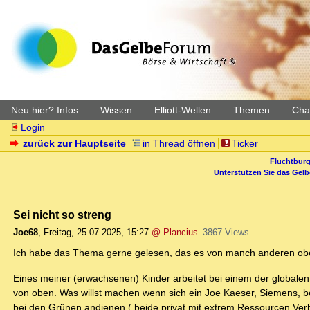
Neu hier? Infos
Wissen
Elliott-Wellen
Themen
Char
Login
zurück zur Hauptseite
in Thread öffnen
Ticker
Fluchtburg
Unterstützen Sie das Gel
Sei nicht so streng
Joe68
,
Freitag, 25.07.2025, 15:27
@ Plancius
3867 Views
Ich habe das Thema gerne gelesen, das es von manch anderen ober
Eines meiner (erwachsenen) Kinder arbeitet bei einem der globalen 
von oben. Was willst machen wenn sich ein Joe Kaeser, Siemens, bei
bei den Grünen andienen ( beide privat mit extrem Ressourcen Verbr