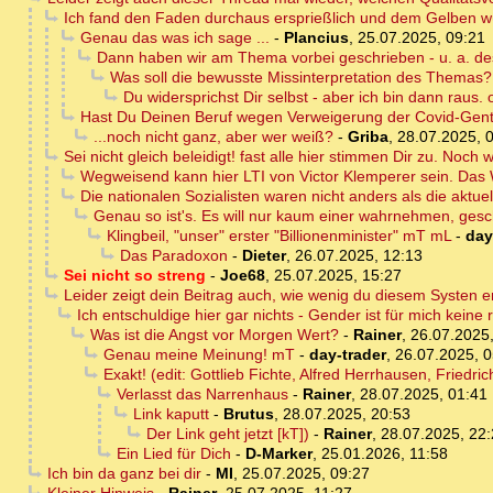
Ich fand den Faden durchaus ersprießlich und dem Gelben wü
Genau das was ich sage ...
-
Plancius
,
25.07.2025, 09:21
Dann haben wir am Thema vorbei geschrieben - u. a. desh
Was soll die bewusste Missinterpretation des Themas?
Du widersprichst Dir selbst - aber ich bin dann raus.
Hast Du Deinen Beruf wegen Verweigerung der Covid-Gent
...noch nicht ganz, aber wer weiß?
-
Griba
,
28.07.2025, 
Sei nicht gleich beleidigt! fast alle hier stimmen Dir zu. No
Wegweisend kann hier LTI von Victor Klemperer sein. Das W
Die nationalen Sozialisten waren nicht anders als die aktuel
Genau so ist's. Es will nur kaum einer wahrnehmen, g
Klingbeil, "unser" erster "Billionenminister" mT mL
-
day
Das Paradoxon
-
Dieter
,
26.07.2025, 12:13
Sei nicht so streng
-
Joe68
,
25.07.2025, 15:27
Leider zeigt dein Beitrag auch, wie wenig du diesem Systen e
Ich entschuldige hier gar nichts - Gender ist für mich keine r
Was ist die Angst vor Morgen Wert?
-
Rainer
,
26.07.2025,
Genau meine Meinung! mT
-
day-trader
,
26.07.2025, 0
Exakt! (edit: Gottlieb Fichte, Alfred Herrhausen, Fried
Verlasst das Narrenhaus
-
Rainer
,
28.07.2025, 01:41
Link kaputt
-
Brutus
,
28.07.2025, 20:53
Der Link geht jetzt [kT])
-
Rainer
,
28.07.2025, 22
Ein Lied für Dich
-
D-Marker
,
25.01.2026, 11:58
Ich bin da ganz bei dir
-
MI
,
25.07.2025, 09:27