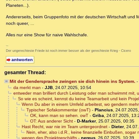
Planeten...).
Andererseits, beim Gruppenfoto mit der deutschen Wirtschaft und M
noch queer, ...
Alles nur eine Show für naive Wahlschafe.
--
Der ungerechteste Friede ist noch immer besser als der gerechteste Krieg - Cicero
antworten
gesamter Thread:
Mit der Gendersprache zwingen sie dich hinein ins System.
da merkt man
-
JJB
,
24.07.2025, 10:54
entweder man brilliert durch Leistung oder man schwimmt mit
So wie es scheint, kennst du keine Teamarbeit und kein Proje
Wenn Du aber in einem Umfeld arbeitest, wo gendern mehr z
Typischer Sofakommentar (owT)
-
Plancius
,
24.07.2025,
OK, kann man so sehen. owT
-
Griba
,
24.07.2025, 13:
OT: Aus anderer Sicht
-
D-Marker
,
25.07.2025, 00:35
Hast Recht, war nie im Team untergeordnet
-
Dieter
,
24.07.
Nein, eher, also i.d.R., keine finanzielle Einbußen, sog
wegen des Projektgeschäfts
-
nereus
,
26.07.2025, 10:39