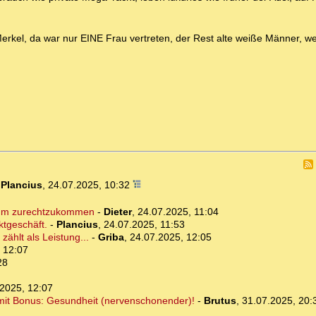
erkel, da war nur EINE Frau vertreten, der Rest alte weiße Männer, we
-
Plancius
,
24.07.2025, 10:32
, um zurechtzukommen
-
Dieter
,
24.07.2025, 11:04
ktgeschäft.
-
Plancius
,
24.07.2025, 11:53
ählt als Leistung...
-
Griba
,
24.07.2025, 12:05
 12:07
28
2025, 12:07
ar mit Bonus: Gesundheit (nervenschonender)!
-
Brutus
,
31.07.2025, 20: