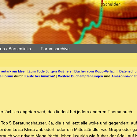
ts / Börsenlinks
Forumsarchive
 autark am Meer
|
Zum Tode Jürgen Küßners
|
Bücher vom Kopp-Verlag |
Datenschut
be Forum
durch
Käufe bei Amazon
! |
Weitere Buchempfehlungen
und
Amazonnavigat
flächlich abgetan wird, das findest bei jedem anderen Thema auch.
Top 5 Beratungshäuser. Ja, die sind jetzt alle woke und gegendert, a
 den Luisa Klima anbiedert, oder ein Mittelständler wie Grupp oder ga
auch wie private Mega Yacht, leben luxuriös wie früher der Adel, auf