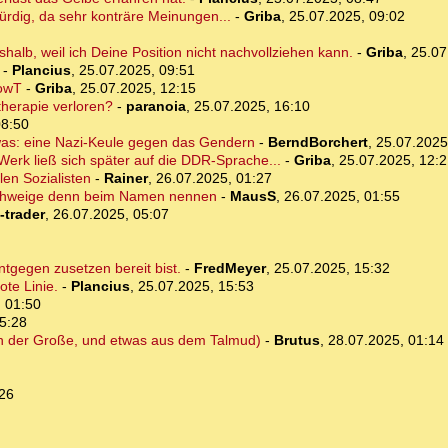
rdig, da sehr konträre Meinungen...
-
Griba
,
25.07.2025, 09:02
alb, weil ich Deine Position nicht nachvollziehen kann.
-
Griba
,
25.07
-
Plancius
,
25.07.2025, 09:51
 owT
-
Griba
,
25.07.2025, 12:15
herapie verloren?
-
paranoia
,
25.07.2025, 16:10
08:50
ch was: eine Nazi-Keule gegen das Gendern
-
BerndBorchert
,
25.07.2025
erk ließ sich später auf die DDR-Sprache...
-
Griba
,
25.07.2025, 12:2
len Sozialisten
-
Rainer
,
26.07.2025, 01:27
eschweige denn beim Namen nennen
-
MausS
,
26.07.2025, 01:55
-trader
,
26.07.2025, 05:07
ntgegen zusetzen bereit bist.
-
FredMeyer
,
25.07.2025, 15:32
ote Linie.
-
Plancius
,
25.07.2025, 15:53
 01:50
5:28
rich der Große, und etwas aus dem Talmud)
-
Brutus
,
28.07.2025, 01:14
:26