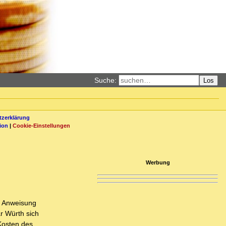
Suche:
Los
zerklärung
ion
|
Cookie-Einstellungen
Werbung
uf Anweisung
r Würth sich
 Kosten des