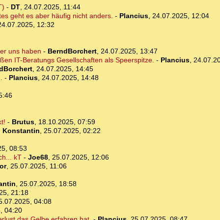
T)
-
DT
,
24.07.2025, 11:44
es geht es aber häufig nicht anders.
-
Plancius
,
24.07.2025, 12:04
24.07.2025, 12:32
ter uns haben
-
BerndBorchert
,
24.07.2025, 13:47
oßen IT-Beratungs Gesellschaften als Speerspitze.
-
Plancius
,
24.07.2
dBorchert
,
24.07.2025, 14:45
.
-
Plancius
,
24.07.2025, 14:48
5:46
t!
-
Brutus
,
18.10.2025, 07:59
-
Konstantin
,
25.07.2025, 02:22
25, 08:53
h... kT
-
Joe68
,
25.07.2025, 12:06
or
,
25.07.2025, 11:06
antin
,
25.07.2025, 18:58
25, 21:18
5.07.2025, 04:08
, 04:20
rlust das Gelbe erfahren hat.
-
Plancius
,
25.07.2025, 08:47