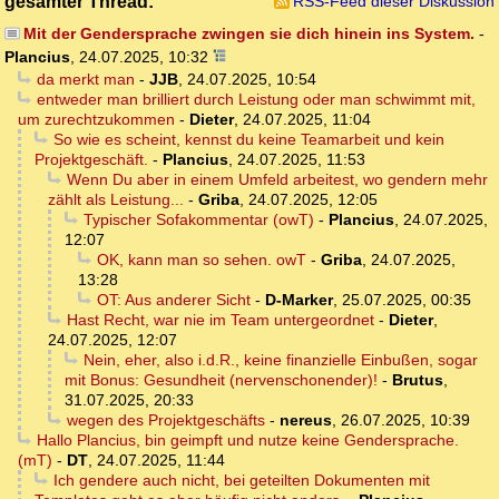
gesamter Thread:
RSS-Feed dieser Diskussion
Mit der Gendersprache zwingen sie dich hinein ins System.
-
Plancius
,
24.07.2025, 10:32
da merkt man
-
JJB
,
24.07.2025, 10:54
entweder man brilliert durch Leistung oder man schwimmt mit,
um zurechtzukommen
-
Dieter
,
24.07.2025, 11:04
So wie es scheint, kennst du keine Teamarbeit und kein
Projektgeschäft.
-
Plancius
,
24.07.2025, 11:53
Wenn Du aber in einem Umfeld arbeitest, wo gendern mehr
zählt als Leistung...
-
Griba
,
24.07.2025, 12:05
Typischer Sofakommentar (owT)
-
Plancius
,
24.07.2025,
12:07
OK, kann man so sehen. owT
-
Griba
,
24.07.2025,
13:28
OT: Aus anderer Sicht
-
D-Marker
,
25.07.2025, 00:35
Hast Recht, war nie im Team untergeordnet
-
Dieter
,
24.07.2025, 12:07
Nein, eher, also i.d.R., keine finanzielle Einbußen, sogar
mit Bonus: Gesundheit (nervenschonender)!
-
Brutus
,
31.07.2025, 20:33
wegen des Projektgeschäfts
-
nereus
,
26.07.2025, 10:39
Hallo Plancius, bin geimpft und nutze keine Gendersprache.
(mT)
-
DT
,
24.07.2025, 11:44
Ich gendere auch nicht, bei geteilten Dokumenten mit