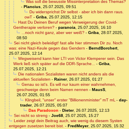
Was soll die bewusste Missinterpretation des Themas?
-
Plancius
,
25.07.2025, 09:51
Du widersprichst Dir selbst - aber ich bin dann raus.
owT
-
Griba
,
25.07.2025, 12:15
Hast Du Deinen Beruf wegen Verweigerung der Covid-
Gentherapie verloren?
-
paranoia
,
25.07.2025, 16:10
...noch nicht ganz, aber wer weiß?
-
Griba
,
28.07.2025,
08:50
Sei nicht gleich beleidigt! fast alle hier stimmen Dir zu. Noch
was: eine Nazi-Keule gegen das Gendern
-
BerndBorchert
,
25.07.2025, 12:14
Wegweisend kann hier LTI von Victor Klemperer sein. Das
Werk ließ sich später auf die DDR-Sprache...
-
Griba
,
25.07.2025, 12:21
Die nationalen Sozialisten waren nicht anders als die
aktuellen Sozialisten
-
Rainer
,
26.07.2025, 01:27
Genau so ist's. Es will nur kaum einer wahrnehmen,
geschweige denn beim Namen nennen
-
MausS
,
26.07.2025, 01:55
Klingbeil, "unser" erster "Billionenminister" mT mL
-
day-
trader
,
26.07.2025, 05:07
Das Paradoxon
-
Dieter
,
26.07.2025, 12:13
Sei nicht so streng
-
Joe68
,
25.07.2025, 15:27
Leider zeigt dein Beitrag auch, wie wenig du diesem Systen
entgegen zusetzen bereit bist.
-
FredMeyer
,
25.07.2025, 15:32