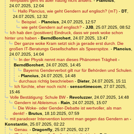
Templates geht es aber häufig nicht anders.
-
Plancius
,
24.07.2025, 12:04
Hallo Plancius, wie geht Gendern auf englisch? (mT)
-
DT
,
24.07.2025, 12:32
Beispiel.
-
Plancius
,
24.07.2025, 12:57
wie geht Gendern auf englisch?
-
JJB
,
25.07.2025, 08:52
Ich hab den (positiven) Eindruck, dass wir peek woke schon
hinter uns haben
-
BerndBorchert
,
24.07.2025, 13:47
Der ganze woke Kram setzt sich ja gerade erst durch. Die
großen IT-Beratungs Gesellschaften als Speerspitze.
-
Plancius
,
24.07.2025, 14:04
In der Physik nennt man dieses Phänomen Trägheit
-
BerndBorchert
,
24.07.2025, 14:45
Bayerns Genderverbot gilt nur für Behörden und Schulen.
-
Plancius
,
24.07.2025, 14:48
durchaus richtig beschrieben
-
Dieter
,
24.07.2025, 15:11
Ich fürchte, eher noch nicht
-
sensortimecom
,
27.07.2025,
15:46
Volle Bestätigung: Schule BW
-
Revoluzzer
,
24.07.2025, 14:48
Gendern ist Ableismus
-
Rain
,
24.07.2025, 15:07
Die Woke- oder Gender-Debatte ist wertvoller, als man
denkt!
-
Brutus
,
18.10.2025, 07:59
mit paradoxer Intervention kommt man gegen das Gendern an
-
Konstantin
,
25.07.2025, 02:22
Genau.
-
Dragonfly
,
25.07.2025, 02:27