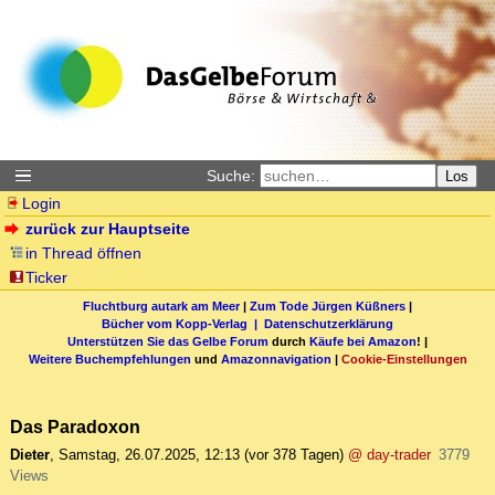
Suche:
Los
Login
zurück zur Hauptseite
in Thread öffnen
Ticker
Fluchtburg autark am Meer
|
Zum Tode Jürgen Küßners
|
Bücher vom Kopp-Verlag |
Datenschutzerklärung
Unterstützen Sie das Gelbe Forum
durch
Käufe bei Amazon
! |
Weitere Buchempfehlungen
und
Amazonnavigation
|
Cookie-Einstellungen
Das Paradoxon
Dieter
,
Samstag, 26.07.2025, 12:13
(vor 378 Tagen)
@ day-trader
3779
Views