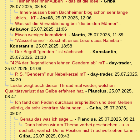
"TeilnehmerInnenAußen" - das ist die Idee!
-
Griba
,
25.07.2025, 08:53
Innen-aussen beim Bachheimer blog schon sehr lange
üblich... kT
-
Joe68
,
25.07.2025, 12:06
Was soll die Verweiblichung bei "die beiden Männer"
-
Ankawor
,
25.07.2025, 11:06
Etwas weniger kompliziert:
-
Martin
,
25.07.2025, 11:39
"Wasserhenne" - Zuschrift eines Lesers aus Namibia
-
Konstantin
,
25.07.2025, 18:58
Der Begriff "gendern" ist sächsisch ...
-
Konstantin
,
25.07.2025, 21:18
"42% der Jugendlichen lehnen Gendern ab" mT
-
day-trader
,
25.07.2025, 04:08
P. S. "Gendern" nur Nebelkerze! mT
-
day-trader
,
25.07.2025,
04:20
Leider zeigt auch dieser Thread mal wieder, welchen
Qualitätsverlust das Gelbe erfahren hat.
-
Plancius
,
25.07.2025,
08:47
Ich fand den Faden durchaus ersprießlich und dem Gelben
würdig, da sehr konträre Meinungen...
-
Griba
,
25.07.2025,
09:02
Genau das was ich sage ...
-
Plancius
,
25.07.2025, 09:21
Dann haben wir am Thema vorbei geschrieben - u. a.
deshalb, weil ich Deine Position nicht nachvollziehen kann.
-
Griba
,
25.07.2025, 09:43