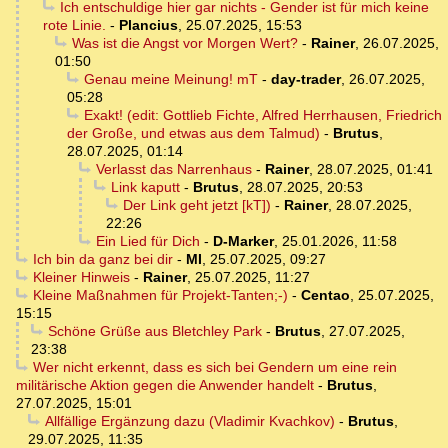
Ich entschuldige hier gar nichts - Gender ist für mich keine
rote Linie.
-
Plancius
,
25.07.2025, 15:53
Was ist die Angst vor Morgen Wert?
-
Rainer
,
26.07.2025,
01:50
Genau meine Meinung! mT
-
day-trader
,
26.07.2025,
05:28
Exakt! (edit: Gottlieb Fichte, Alfred Herrhausen, Friedrich
der Große, und etwas aus dem Talmud)
-
Brutus
,
28.07.2025, 01:14
Verlasst das Narrenhaus
-
Rainer
,
28.07.2025, 01:41
Link kaputt
-
Brutus
,
28.07.2025, 20:53
Der Link geht jetzt [kT])
-
Rainer
,
28.07.2025,
22:26
Ein Lied für Dich
-
D-Marker
,
25.01.2026, 11:58
Ich bin da ganz bei dir
-
MI
,
25.07.2025, 09:27
Kleiner Hinweis
-
Rainer
,
25.07.2025, 11:27
Kleine Maßnahmen für Projekt-Tanten;-)
-
Centao
,
25.07.2025,
15:15
Schöne Grüße aus Bletchley Park
-
Brutus
,
27.07.2025,
23:38
Wer nicht erkennt, dass es sich bei Gendern um eine rein
militärische Aktion gegen die Anwender handelt
-
Brutus
,
27.07.2025, 15:01
Allfällige Ergänzung dazu (Vladimir Kvachkov)
-
Brutus
,
29.07.2025, 11:35