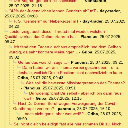
Der Begriff "gendern" ist sächsisch ...
-
Konstantin
,
25.07.2025, 21:18
"42% der Jugendlichen lehnen Gendern ab" mT
-
day-trader
,
25.07.2025, 04:08
P. S. "Gendern" nur Nebelkerze! mT
-
day-trader
,
25.07.2025,
04:20
Leider zeigt auch dieser Thread mal wieder, welchen
Qualitätsverlust das Gelbe erfahren hat.
-
Plancius
,
25.07.2025,
08:47
Ich fand den Faden durchaus ersprießlich und dem Gelben
würdig, da sehr konträre Meinungen...
-
Griba
,
25.07.2025,
09:02
Genau das was ich sage ...
-
Plancius
,
25.07.2025, 09:21
Dann haben wir am Thema vorbei geschrieben - u. a.
deshalb, weil ich Deine Position nicht nachvollziehen kann.
-
Griba
,
25.07.2025, 09:43
Was soll die bewusste Missinterpretation des Themas?
-
Plancius
,
25.07.2025, 09:51
Du widersprichst Dir selbst - aber ich bin dann raus.
owT
-
Griba
,
25.07.2025, 12:15
Hast Du Deinen Beruf wegen Verweigerung der Covid-
Gentherapie verloren?
-
paranoia
,
25.07.2025, 16:10
...noch nicht ganz, aber wer weiß?
-
Griba
,
28.07.2025,
08:50
Sei nicht gleich beleidigt! fast alle hier stimmen Dir zu. Noch