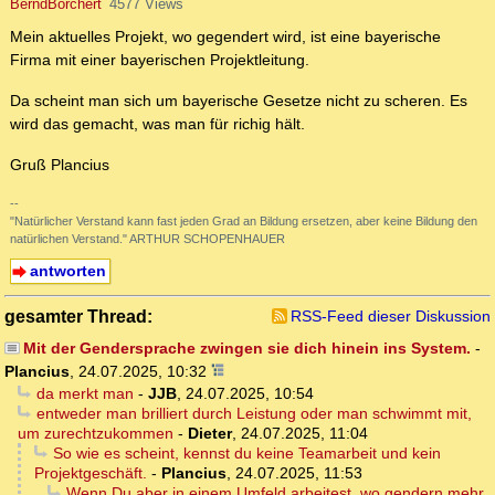
BerndBorchert
4577 Views
Mein aktuelles Projekt, wo gegendert wird, ist eine bayerische
Firma mit einer bayerischen Projektleitung.
Da scheint man sich um bayerische Gesetze nicht zu scheren. Es
wird das gemacht, was man für richig hält.
Gruß Plancius
--
"Natürlicher Verstand kann fast jeden Grad an Bildung ersetzen, aber keine Bildung den
natürlichen Verstand." ARTHUR SCHOPENHAUER
antworten
gesamter Thread:
RSS-Feed dieser Diskussion
Mit der Gendersprache zwingen sie dich hinein ins System.
-
Plancius
,
24.07.2025, 10:32
da merkt man
-
JJB
,
24.07.2025, 10:54
entweder man brilliert durch Leistung oder man schwimmt mit,
um zurechtzukommen
-
Dieter
,
24.07.2025, 11:04
So wie es scheint, kennst du keine Teamarbeit und kein
Projektgeschäft.
-
Plancius
,
24.07.2025, 11:53
Wenn Du aber in einem Umfeld arbeitest, wo gendern mehr