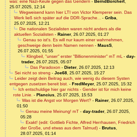
was: eine Nazi-Keule gegen das Gendern
-
BerndBorchert
,
25.07.2025, 12:14
Wegweisend kann hier LTI von Victor Klemperer sein. Das
Werk ließ sich später auf die DDR-Sprache...
-
Griba
,
25.07.2025, 12:21
Die nationalen Sozialisten waren nicht anders als die
aktuellen Sozialisten
-
Rainer
,
26.07.2025, 01:27
Genau so ist's. Es will nur kaum einer wahrnehmen,
geschweige denn beim Namen nennen
-
MausS
,
26.07.2025, 01:55
Klingbeil, "unser" erster "Billionenminister" mT mL
-
day-
trader
,
26.07.2025, 05:07
Das Paradoxon
-
Dieter
,
26.07.2025, 12:13
Sei nicht so streng
-
Joe68
,
25.07.2025, 15:27
Leider zeigt dein Beitrag auch, wie wenig du diesem Systen
entgegen zusetzen bereit bist.
-
FredMeyer
,
25.07.2025, 15:32
Ich entschuldige hier gar nichts - Gender ist für mich keine
rote Linie.
-
Plancius
,
25.07.2025, 15:53
Was ist die Angst vor Morgen Wert?
-
Rainer
,
26.07.2025,
01:50
Genau meine Meinung! mT
-
day-trader
,
26.07.2025,
05:28
Exakt! (edit: Gottlieb Fichte, Alfred Herrhausen, Friedrich
der Große, und etwas aus dem Talmud)
-
Brutus
,
28.07.2025, 01:14