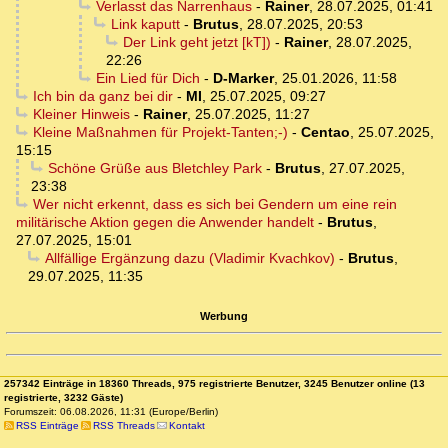
Verlasst das Narrenhaus
-
Rainer
,
28.07.2025, 01:41
Link kaputt
-
Brutus
,
28.07.2025, 20:53
Der Link geht jetzt [kT])
-
Rainer
,
28.07.2025,
22:26
Ein Lied für Dich
-
D-Marker
,
25.01.2026, 11:58
Ich bin da ganz bei dir
-
MI
,
25.07.2025, 09:27
Kleiner Hinweis
-
Rainer
,
25.07.2025, 11:27
Kleine Maßnahmen für Projekt-Tanten;-)
-
Centao
,
25.07.2025,
15:15
Schöne Grüße aus Bletchley Park
-
Brutus
,
27.07.2025,
23:38
Wer nicht erkennt, dass es sich bei Gendern um eine rein
militärische Aktion gegen die Anwender handelt
-
Brutus
,
27.07.2025, 15:01
Allfällige Ergänzung dazu (Vladimir Kvachkov)
-
Brutus
,
29.07.2025, 11:35
Werbung
257342 Einträge in 18360 Threads, 975 registrierte Benutzer, 3245 Benutzer online (13
registrierte, 3232 Gäste)
Forumszeit: 06.08.2026, 11:31 (Europe/Berlin)
RSS Einträge
RSS Threads
Kontakt