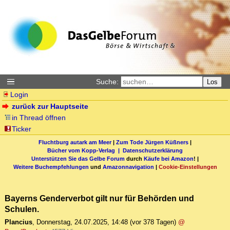
Suche:
Los
Login
zurück zur Hauptseite
in Thread öffnen
Ticker
Fluchtburg autark am Meer
|
Zum Tode Jürgen Küßners
|
Bücher vom Kopp-Verlag |
Datenschutzerklärung
Unterstützen Sie das Gelbe Forum
durch
Käufe bei Amazon
! |
Weitere Buchempfehlungen
und
Amazonnavigation
|
Cookie-Einstellungen
Bayerns Genderverbot gilt nur für Behörden und
Schulen.
Plancius
,
Donnerstag, 24.07.2025, 14:48
(vor 378 Tagen)
@