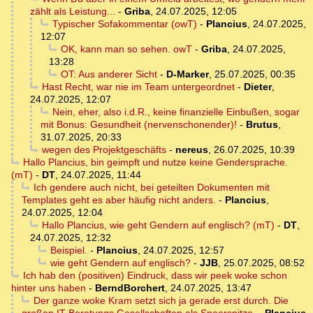
zählt als Leistung...
-
Griba
,
24.07.2025, 12:05
Typischer Sofakommentar (owT)
-
Plancius
,
24.07.2025,
12:07
OK, kann man so sehen. owT
-
Griba
,
24.07.2025,
13:28
OT: Aus anderer Sicht
-
D-Marker
,
25.07.2025, 00:35
Hast Recht, war nie im Team untergeordnet
-
Dieter
,
24.07.2025, 12:07
Nein, eher, also i.d.R., keine finanzielle Einbußen, sogar
mit Bonus: Gesundheit (nervenschonender)!
-
Brutus
,
31.07.2025, 20:33
wegen des Projektgeschäfts
-
nereus
,
26.07.2025, 10:39
Hallo Plancius, bin geimpft und nutze keine Gendersprache.
(mT)
-
DT
,
24.07.2025, 11:44
Ich gendere auch nicht, bei geteilten Dokumenten mit
Templates geht es aber häufig nicht anders.
-
Plancius
,
24.07.2025, 12:04
Hallo Plancius, wie geht Gendern auf englisch? (mT)
-
DT
,
24.07.2025, 12:32
Beispiel.
-
Plancius
,
24.07.2025, 12:57
wie geht Gendern auf englisch?
-
JJB
,
25.07.2025, 08:52
Ich hab den (positiven) Eindruck, dass wir peek woke schon
hinter uns haben
-
BerndBorchert
,
24.07.2025, 13:47
Der ganze woke Kram setzt sich ja gerade erst durch. Die