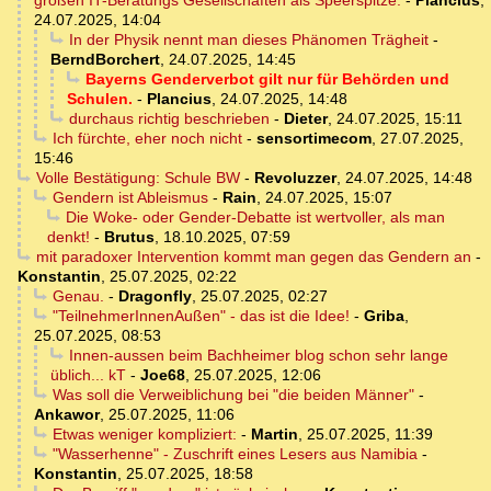
großen IT-Beratungs Gesellschaften als Speerspitze.
-
Plancius
,
24.07.2025, 14:04
In der Physik nennt man dieses Phänomen Trägheit
-
BerndBorchert
,
24.07.2025, 14:45
Bayerns Genderverbot gilt nur für Behörden und
Schulen.
-
Plancius
,
24.07.2025, 14:48
durchaus richtig beschrieben
-
Dieter
,
24.07.2025, 15:11
Ich fürchte, eher noch nicht
-
sensortimecom
,
27.07.2025,
15:46
Volle Bestätigung: Schule BW
-
Revoluzzer
,
24.07.2025, 14:48
Gendern ist Ableismus
-
Rain
,
24.07.2025, 15:07
Die Woke- oder Gender-Debatte ist wertvoller, als man
denkt!
-
Brutus
,
18.10.2025, 07:59
mit paradoxer Intervention kommt man gegen das Gendern an
-
Konstantin
,
25.07.2025, 02:22
Genau.
-
Dragonfly
,
25.07.2025, 02:27
"TeilnehmerInnenAußen" - das ist die Idee!
-
Griba
,
25.07.2025, 08:53
Innen-aussen beim Bachheimer blog schon sehr lange
üblich... kT
-
Joe68
,
25.07.2025, 12:06
Was soll die Verweiblichung bei "die beiden Männer"
-
Ankawor
,
25.07.2025, 11:06
Etwas weniger kompliziert:
-
Martin
,
25.07.2025, 11:39
"Wasserhenne" - Zuschrift eines Lesers aus Namibia
-
Konstantin
,
25.07.2025, 18:58