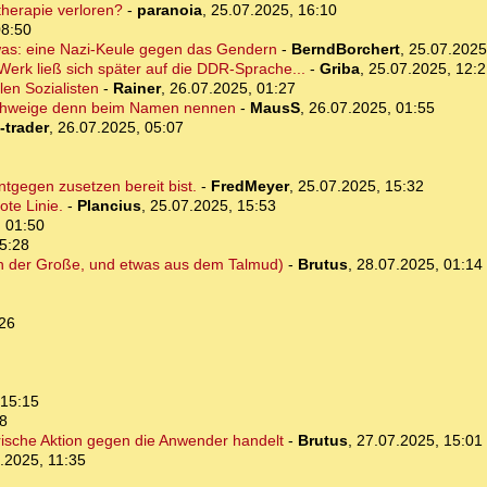
herapie verloren?
-
paranoia
,
25.07.2025, 16:10
08:50
ch was: eine Nazi-Keule gegen das Gendern
-
BerndBorchert
,
25.07.2025
erk ließ sich später auf die DDR-Sprache...
-
Griba
,
25.07.2025, 12:2
len Sozialisten
-
Rainer
,
26.07.2025, 01:27
eschweige denn beim Namen nennen
-
MausS
,
26.07.2025, 01:55
-trader
,
26.07.2025, 05:07
ntgegen zusetzen bereit bist.
-
FredMeyer
,
25.07.2025, 15:32
ote Linie.
-
Plancius
,
25.07.2025, 15:53
 01:50
5:28
rich der Große, und etwas aus dem Talmud)
-
Brutus
,
28.07.2025, 01:14
:26
 15:15
8
ärische Aktion gegen die Anwender handelt
-
Brutus
,
27.07.2025, 15:01
.2025, 11:35