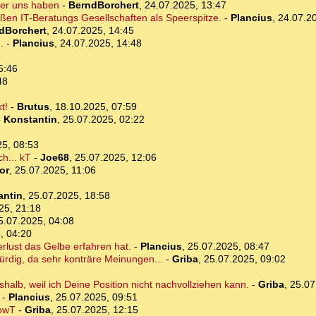
ter uns haben
-
BerndBorchert
,
24.07.2025, 13:47
oßen IT-Beratungs Gesellschaften als Speerspitze.
-
Plancius
,
24.07.2
dBorchert
,
24.07.2025, 14:45
.
-
Plancius
,
24.07.2025, 14:48
5:46
48
t!
-
Brutus
,
18.10.2025, 07:59
-
Konstantin
,
25.07.2025, 02:22
25, 08:53
h... kT
-
Joe68
,
25.07.2025, 12:06
or
,
25.07.2025, 11:06
antin
,
25.07.2025, 18:58
25, 21:18
5.07.2025, 04:08
, 04:20
rlust das Gelbe erfahren hat.
-
Plancius
,
25.07.2025, 08:47
rdig, da sehr konträre Meinungen...
-
Griba
,
25.07.2025, 09:02
alb, weil ich Deine Position nicht nachvollziehen kann.
-
Griba
,
25.07
-
Plancius
,
25.07.2025, 09:51
 owT
-
Griba
,
25.07.2025, 12:15