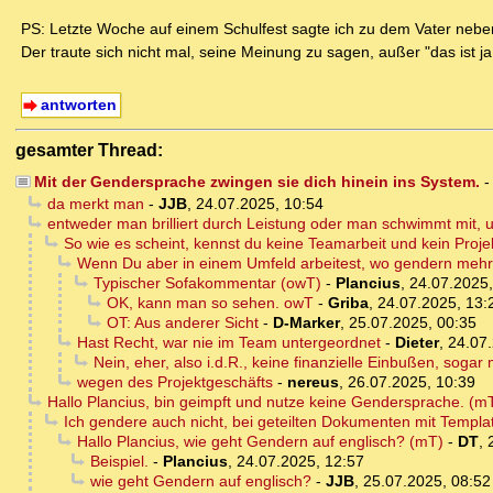
PS: Letzte Woche auf einem Schulfest sagte ich zu dem Vater neben
Der traute sich nicht mal, seine Meinung zu sagen, außer "das ist ja j
antworten
gesamter Thread:
Mit der Gendersprache zwingen sie dich hinein ins System.
da merkt man
-
JJB
,
24.07.2025, 10:54
entweder man brilliert durch Leistung oder man schwimmt mit
So wie es scheint, kennst du keine Teamarbeit und kein Proje
Wenn Du aber in einem Umfeld arbeitest, wo gendern mehr z
Typischer Sofakommentar (owT)
-
Plancius
,
24.07.2025,
OK, kann man so sehen. owT
-
Griba
,
24.07.2025, 13:
OT: Aus anderer Sicht
-
D-Marker
,
25.07.2025, 00:35
Hast Recht, war nie im Team untergeordnet
-
Dieter
,
24.07.
Nein, eher, also i.d.R., keine finanzielle Einbußen, sog
wegen des Projektgeschäfts
-
nereus
,
26.07.2025, 10:39
Hallo Plancius, bin geimpft und nutze keine Gendersprache. (m
Ich gendere auch nicht, bei geteilten Dokumenten mit Templat
Hallo Plancius, wie geht Gendern auf englisch? (mT)
-
DT
,
Beispiel.
-
Plancius
,
24.07.2025, 12:57
wie geht Gendern auf englisch?
-
JJB
,
25.07.2025, 08:52