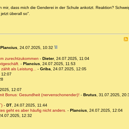
 mir, dass mich die Genderei in der Schule ankotzt. Reaktion? Schwei
etzt überall so".
-
Plancius
,
24.07.2025, 10:32
, um zurechtzukommen
-
Dieter
,
24.07.2025, 11:04
ktgeschäft.
-
Plancius
,
24.07.2025, 11:53
ählt als Leistung...
-
Griba
,
24.07.2025, 12:05
 12:07
28
2025, 12:07
ar mit Bonus: Gesundheit (nervenschonender)!
-
Brutus
,
31.07.2025, 20:
T)
-
DT
,
24.07.2025, 11:44
es geht es aber häufig nicht anders.
-
Plancius
,
24.07.2025, 12:04
24.07.2025, 12:32