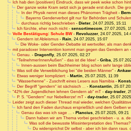
Ich hab den (positiven) Eindruck, dass wir peek woke schon hin
Der ganze woke Kram setzt sich ja gerade erst durch. Die gr
In der Physik nennt man dieses Phänomen Trägheit
-
Bern
Bayerns Genderverbot gilt nur für Behörden und Schulen
durchaus richtig beschrieben
-
Dieter
,
24.07.2025, 15:11
Ich fürchte, eher noch nicht
-
sensortimecom
,
27.07.2025, 1
Volle Bestätigung: Schule BW
-
Revoluzzer
,
24.07.2025, 14:
Gendern ist Ableismus
-
Rain
,
24.07.2025, 15:07
Die Woke- oder Gender-Debatte ist wertvoller, als man denk
mit paradoxer Intervention kommt man gegen das Gendern an
Genau.
-
Dragonfly
,
25.07.2025, 02:27
"TeilnehmerInnenAußen" - das ist die Idee!
-
Griba
,
25.07.20
Innen-aussen beim Bachheimer blog schon sehr lange üblic
Was soll die Verweiblichung bei "die beiden Männer"
-
Ankaw
Etwas weniger kompliziert:
-
Martin
,
25.07.2025, 11:39
"Wasserhenne" - Zuschrift eines Lesers aus Namibia
-
Konst
Der Begriff "gendern" ist sächsisch ...
-
Konstantin
,
25.07.20
"42% der Jugendlichen lehnen Gendern ab" mT
-
day-trader
,
2
P. S. "Gendern" nur Nebelkerze! mT
-
day-trader
,
25.07.2025
Leider zeigt auch dieser Thread mal wieder, welchen Qualitätsve
Ich fand den Faden durchaus ersprießlich und dem Gelben wü
Genau das was ich sage ...
-
Plancius
,
25.07.2025, 09:21
Dann haben wir am Thema vorbei geschrieben - u. a. desh
Was soll die bewusste Missinterpretation des Themas?
Du widersprichst Dir selbst - aber ich bin dann raus.