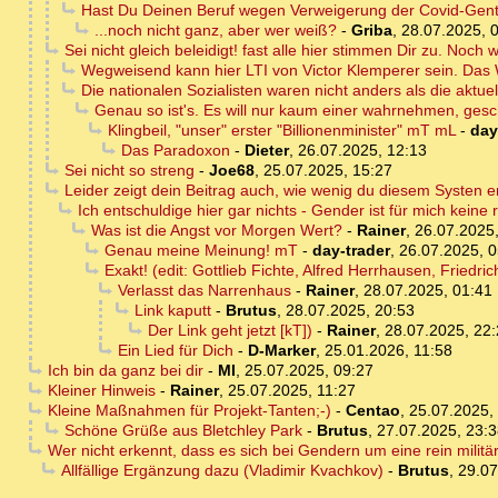
Hast Du Deinen Beruf wegen Verweigerung der Covid-Gent
...noch nicht ganz, aber wer weiß?
-
Griba
,
28.07.2025, 
Sei nicht gleich beleidigt! fast alle hier stimmen Dir zu. No
Wegweisend kann hier LTI von Victor Klemperer sein. Das W
Die nationalen Sozialisten waren nicht anders als die aktuel
Genau so ist's. Es will nur kaum einer wahrnehmen, g
Klingbeil, "unser" erster "Billionenminister" mT mL
-
day
Das Paradoxon
-
Dieter
,
26.07.2025, 12:13
Sei nicht so streng
-
Joe68
,
25.07.2025, 15:27
Leider zeigt dein Beitrag auch, wie wenig du diesem Systen e
Ich entschuldige hier gar nichts - Gender ist für mich keine r
Was ist die Angst vor Morgen Wert?
-
Rainer
,
26.07.2025,
Genau meine Meinung! mT
-
day-trader
,
26.07.2025, 0
Exakt! (edit: Gottlieb Fichte, Alfred Herrhausen, Fried
Verlasst das Narrenhaus
-
Rainer
,
28.07.2025, 01:41
Link kaputt
-
Brutus
,
28.07.2025, 20:53
Der Link geht jetzt [kT])
-
Rainer
,
28.07.2025, 22
Ein Lied für Dich
-
D-Marker
,
25.01.2026, 11:58
Ich bin da ganz bei dir
-
MI
,
25.07.2025, 09:27
Kleiner Hinweis
-
Rainer
,
25.07.2025, 11:27
Kleine Maßnahmen für Projekt-Tanten;-)
-
Centao
,
25.07.2025,
Schöne Grüße aus Bletchley Park
-
Brutus
,
27.07.2025, 23:3
Wer nicht erkennt, dass es sich bei Gendern um eine rein milit
Allfällige Ergänzung dazu (Vladimir Kvachkov)
-
Brutus
,
29.07