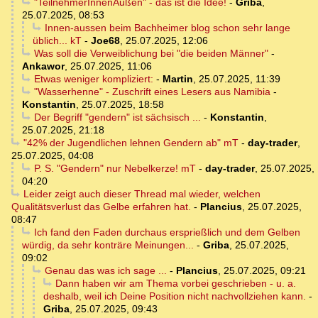
"TeilnehmerInnenAußen" - das ist die Idee!
-
Griba
,
25.07.2025, 08:53
Innen-aussen beim Bachheimer blog schon sehr lange
üblich... kT
-
Joe68
,
25.07.2025, 12:06
Was soll die Verweiblichung bei "die beiden Männer"
-
Ankawor
,
25.07.2025, 11:06
Etwas weniger kompliziert:
-
Martin
,
25.07.2025, 11:39
"Wasserhenne" - Zuschrift eines Lesers aus Namibia
-
Konstantin
,
25.07.2025, 18:58
Der Begriff "gendern" ist sächsisch ...
-
Konstantin
,
25.07.2025, 21:18
"42% der Jugendlichen lehnen Gendern ab" mT
-
day-trader
,
25.07.2025, 04:08
P. S. "Gendern" nur Nebelkerze! mT
-
day-trader
,
25.07.2025,
04:20
Leider zeigt auch dieser Thread mal wieder, welchen
Qualitätsverlust das Gelbe erfahren hat.
-
Plancius
,
25.07.2025,
08:47
Ich fand den Faden durchaus ersprießlich und dem Gelben
würdig, da sehr konträre Meinungen...
-
Griba
,
25.07.2025,
09:02
Genau das was ich sage ...
-
Plancius
,
25.07.2025, 09:21
Dann haben wir am Thema vorbei geschrieben - u. a.
deshalb, weil ich Deine Position nicht nachvollziehen kann.
-
Griba
,
25.07.2025, 09:43