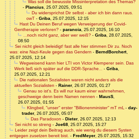
Was soll die bewusste Missinterpretation des Themas?
-
Plancius
,
25.07.2025, 09:51
Du widersprichst Dir selbst - aber ich bin dann raus.
owT
-
Griba
,
25.07.2025, 12:15
Hast Du Deinen Beruf wegen Verweigerung der Covid-
Gentherapie verloren?
-
paranoia
,
25.07.2025, 16:10
...noch nicht ganz, aber wer weiß?
-
Griba
,
28.07.2025,
08:50
Sei nicht gleich beleidigt! fast alle hier stimmen Dir zu. Noch
was: eine Nazi-Keule gegen das Gendern
-
BerndBorchert
,
25.07.2025, 12:14
Wegweisend kann hier LTI von Victor Klemperer sein. Das
Werk ließ sich später auf die DDR-Sprache...
-
Griba
,
25.07.2025, 12:21
Die nationalen Sozialisten waren nicht anders als die
aktuellen Sozialisten
-
Rainer
,
26.07.2025, 01:27
Genau so ist's. Es will nur kaum einer wahrnehmen,
geschweige denn beim Namen nennen
-
MausS
,
26.07.2025, 01:55
Klingbeil, "unser" erster "Billionenminister" mT mL
-
day-
trader
,
26.07.2025, 05:07
Das Paradoxon
-
Dieter
,
26.07.2025, 12:13
Sei nicht so streng
-
Joe68
,
25.07.2025, 15:27
Leider zeigt dein Beitrag auch, wie wenig du diesem Systen
entgegen zusetzen bereit bist.
-
FredMeyer
,
25.07.2025, 15:32