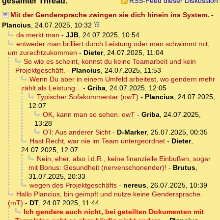
gesamter Thread:
RSS-Feed dieser Diskussion
Mit der Gendersprache zwingen sie dich hinein ins System.
-
Plancius
,
24.07.2025, 10:32
da merkt man
-
JJB
,
24.07.2025, 10:54
entweder man brilliert durch Leistung oder man schwimmt mit,
um zurechtzukommen
-
Dieter
,
24.07.2025, 11:04
So wie es scheint, kennst du keine Teamarbeit und kein
Projektgeschäft.
-
Plancius
,
24.07.2025, 11:53
Wenn Du aber in einem Umfeld arbeitest, wo gendern mehr
zählt als Leistung...
-
Griba
,
24.07.2025, 12:05
Typischer Sofakommentar (owT)
-
Plancius
,
24.07.2025,
12:07
OK, kann man so sehen. owT
-
Griba
,
24.07.2025,
13:28
OT: Aus anderer Sicht
-
D-Marker
,
25.07.2025, 00:35
Hast Recht, war nie im Team untergeordnet
-
Dieter
,
24.07.2025, 12:07
Nein, eher, also i.d.R., keine finanzielle Einbußen, sogar
mit Bonus: Gesundheit (nervenschonender)!
-
Brutus
,
31.07.2025, 20:33
wegen des Projektgeschäfts
-
nereus
,
26.07.2025, 10:39
Hallo Plancius, bin geimpft und nutze keine Gendersprache.
(mT)
-
DT
,
24.07.2025, 11:44
Ich gendere auch nicht, bei geteilten Dokumenten mit