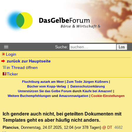
Suche:
Los
Login
zurück zur Hauptseite
in Thread öffnen
Ticker
Fluchtburg autark am Meer
|
Zum Tode Jürgen Küßners
|
Bücher vom Kopp-Verlag |
Datenschutzerklärung
Unterstützen Sie das Gelbe Forum
durch
Käufe bei Amazon
! |
Weitere Buchempfehlungen
und
Amazonnavigation
|
Cookie-Einstellungen
Ich gendere auch nicht, bei geteilten Dokumenten mit
Templates geht es aber häufig nicht anders.
Plancius
,
Donnerstag, 24.07.2025, 12:04
(vor 378 Tagen)
@ DT
4682