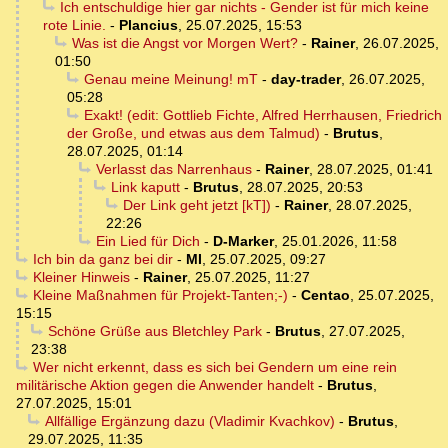
Ich entschuldige hier gar nichts - Gender ist für mich keine
rote Linie.
-
Plancius
,
25.07.2025, 15:53
Was ist die Angst vor Morgen Wert?
-
Rainer
,
26.07.2025,
01:50
Genau meine Meinung! mT
-
day-trader
,
26.07.2025,
05:28
Exakt! (edit: Gottlieb Fichte, Alfred Herrhausen, Friedrich
der Große, und etwas aus dem Talmud)
-
Brutus
,
28.07.2025, 01:14
Verlasst das Narrenhaus
-
Rainer
,
28.07.2025, 01:41
Link kaputt
-
Brutus
,
28.07.2025, 20:53
Der Link geht jetzt [kT])
-
Rainer
,
28.07.2025,
22:26
Ein Lied für Dich
-
D-Marker
,
25.01.2026, 11:58
Ich bin da ganz bei dir
-
MI
,
25.07.2025, 09:27
Kleiner Hinweis
-
Rainer
,
25.07.2025, 11:27
Kleine Maßnahmen für Projekt-Tanten;-)
-
Centao
,
25.07.2025,
15:15
Schöne Grüße aus Bletchley Park
-
Brutus
,
27.07.2025,
23:38
Wer nicht erkennt, dass es sich bei Gendern um eine rein
militärische Aktion gegen die Anwender handelt
-
Brutus
,
27.07.2025, 15:01
Allfällige Ergänzung dazu (Vladimir Kvachkov)
-
Brutus
,
29.07.2025, 11:35