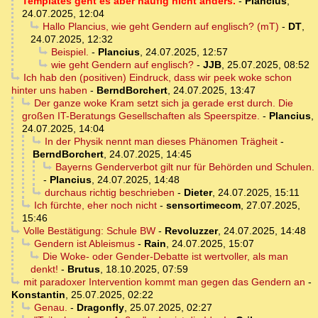
Templates geht es aber häufig nicht anders.
-
Plancius
,
24.07.2025, 12:04
Hallo Plancius, wie geht Gendern auf englisch? (mT)
-
DT
,
24.07.2025, 12:32
Beispiel.
-
Plancius
,
24.07.2025, 12:57
wie geht Gendern auf englisch?
-
JJB
,
25.07.2025, 08:52
Ich hab den (positiven) Eindruck, dass wir peek woke schon
hinter uns haben
-
BerndBorchert
,
24.07.2025, 13:47
Der ganze woke Kram setzt sich ja gerade erst durch. Die
großen IT-Beratungs Gesellschaften als Speerspitze.
-
Plancius
,
24.07.2025, 14:04
In der Physik nennt man dieses Phänomen Trägheit
-
BerndBorchert
,
24.07.2025, 14:45
Bayerns Genderverbot gilt nur für Behörden und Schulen.
-
Plancius
,
24.07.2025, 14:48
durchaus richtig beschrieben
-
Dieter
,
24.07.2025, 15:11
Ich fürchte, eher noch nicht
-
sensortimecom
,
27.07.2025,
15:46
Volle Bestätigung: Schule BW
-
Revoluzzer
,
24.07.2025, 14:48
Gendern ist Ableismus
-
Rain
,
24.07.2025, 15:07
Die Woke- oder Gender-Debatte ist wertvoller, als man
denkt!
-
Brutus
,
18.10.2025, 07:59
mit paradoxer Intervention kommt man gegen das Gendern an
-
Konstantin
,
25.07.2025, 02:22
Genau.
-
Dragonfly
,
25.07.2025, 02:27