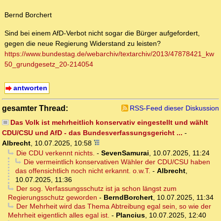
Bernd Borchert
Sind bei einem AfD-Verbot nicht sogar die Bürger aufgefordert,
gegen die neue Regierung Widerstand zu leisten?
https://www.bundestag.de/webarchiv/textarchiv/2013/47878421_kw
50_grundgesetz_20-214054
antworten
gesamter Thread:
RSS-Feed dieser Diskussion
Das Volk ist mehrheitlich konservativ eingestellt und wählt
CDU/CSU und AfD - das Bundesverfassungsgericht ...
-
Albrecht
,
10.07.2025, 10:58
Die CDU verkennt nichts.
-
SevenSamurai
,
10.07.2025, 11:24
Die vermeintlich konservativen Wähler der CDU/CSU haben
das offensichtlich noch nicht erkannt. o.w.T.
-
Albrecht
,
10.07.2025, 11:36
Der sog. Verfassungsschutz ist ja schon längst zum
Regierungsschutz geworden
-
BerndBorchert
,
10.07.2025, 11:34
Der Mehrheit wird das Thema Abtreibung egal sein, so wie der
Mehrheit eigentlich alles egal ist.
-
Plancius
,
10.07.2025, 12:40