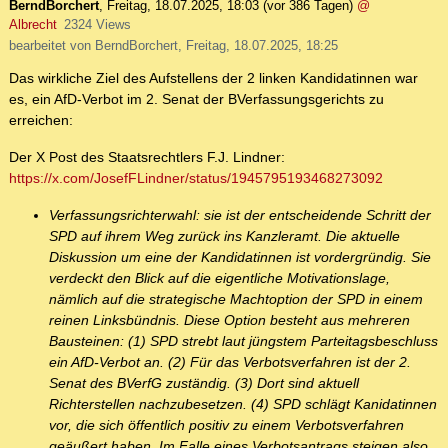
BerndBorchert
,
Freitag, 18.07.2025, 18:03
(vor 386 Tagen)
@
Albrecht
2324 Views
bearbeitet von BerndBorchert, Freitag, 18.07.2025, 18:25
Das wirkliche Ziel des Aufstellens der 2 linken Kandidatinnen war
es, ein AfD-Verbot im 2. Senat der BVerfassungsgerichts zu
erreichen:
Der X Post des Staatsrechtlers F.J. Lindner:
https://x.com/JosefFLindner/status/1945795193468273092
Verfassungsrichterwahl: sie ist der entscheidende Schritt der
SPD auf ihrem Weg zurück ins Kanzleramt. Die aktuelle
Diskussion um eine der Kandidatinnen ist vordergründig. Sie
verdeckt den Blick auf die eigentliche Motivationslage,
nämlich auf die strategische Machtoption der SPD in einem
reinen Linksbündnis. Diese Option besteht aus mehreren
Bausteinen: (1) SPD strebt laut jüngstem Parteitagsbeschluss
ein AfD-Verbot an. (2) Für das Verbotsverfahren ist der 2.
Senat des BVerfG zuständig. (3) Dort sind aktuell
Richterstellen nachzubesetzen. (4) SPD schlägt Kanidatinnen
vor, die sich öffentlich positiv zu einem Verbotsverfahren
geäußert haben. Im Falle eines Verbotsantrags steigen also