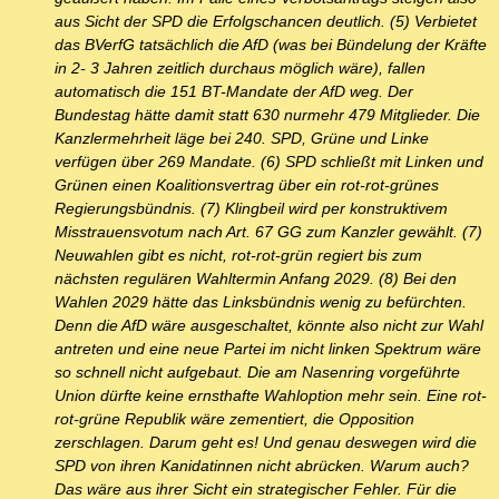
aus Sicht der SPD die Erfolgschancen deutlich. (5) Verbietet
das BVerfG tatsächlich die AfD (was bei Bündelung der Kräfte
in 2- 3 Jahren zeitlich durchaus möglich wäre), fallen
automatisch die 151 BT-Mandate der AfD weg. Der
Bundestag hätte damit statt 630 nurmehr 479 Mitglieder. Die
Kanzlermehrheit läge bei 240. SPD, Grüne und Linke
verfügen über 269 Mandate. (6) SPD schließt mit Linken und
Grünen einen Koalitionsvertrag über ein rot-rot-grünes
Regierungsbündnis. (7) Klingbeil wird per konstruktivem
Misstrauensvotum nach Art. 67 GG zum Kanzler gewählt. (7)
Neuwahlen gibt es nicht, rot-rot-grün regiert bis zum
nächsten regulären Wahltermin Anfang 2029. (8) Bei den
Wahlen 2029 hätte das Linksbündnis wenig zu befürchten.
Denn die AfD wäre ausgeschaltet, könnte also nicht zur Wahl
antreten und eine neue Partei im nicht linken Spektrum wäre
so schnell nicht aufgebaut. Die am Nasenring vorgeführte
Union dürfte keine ernsthafte Wahloption mehr sein. Eine rot-
rot-grüne Republik wäre zementiert, die Opposition
zerschlagen. Darum geht es! Und genau deswegen wird die
SPD von ihren Kanidatinnen nicht abrücken. Warum auch?
Das wäre aus ihrer Sicht ein strategischer Fehler. Für die