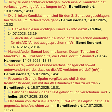
Tichy zu den Richtervorschlägen. Noch eine 2. Kandidatin hat
verfassungswidrige Vorstellungen (mV)
-
BerndBorchert
,
13.07.2025, 14:33
Die 2 linken Kandidatinnen sind für den 2. Senat vorgeschlagen,
bei dem es um Parteiverbote geht
-
BerndBorchert
,
14.07.2025,
13:02
Danke für diesen wichtigen Hinweis - Info dazu!
-
Reffke
,
14.07.2025, 13:19
Auch die 2. Kandidatin Kaufhold hatte sich schon eindeutig
für ein AfD-Verbot ausgesprochen (mV)
-
BerndBorchert
,
14.07.2025, 20:34
Hamed Abdel-Samad lebt im Libanon, Duabi, Tunesien &
Marokko OHNE Polizeischutz, die Polizei dort funktioniert
-
Lenz-
Hannover
,
14.07.2025, 13:37
Was wäre, wenn das Bundesverfassungsgericht soweit
unterwandert würde, dass es die AfD verbieten würde? (mV)
-
BerndBorchert
,
15.07.2025, 14:41
Riccarda (Grüne): Spahn vergiftet absichtlich den
Koalitionsfrieden, um mit der AfD Bundeskanzler zu werden
-
BerndBorchert
,
15.07.2025, 18:01
Falscher Thread - daher Text gelöscht und verschoben. owT
-
heller
,
15.07.2025, 23:06
Der Mann von Brosius-Gersdorf, Jura-Prof. in Leipzig, hat quasi
gegensätzliche Ansichten zu ihr
-
BerndBorchert
,
17.07.2025,
11:58