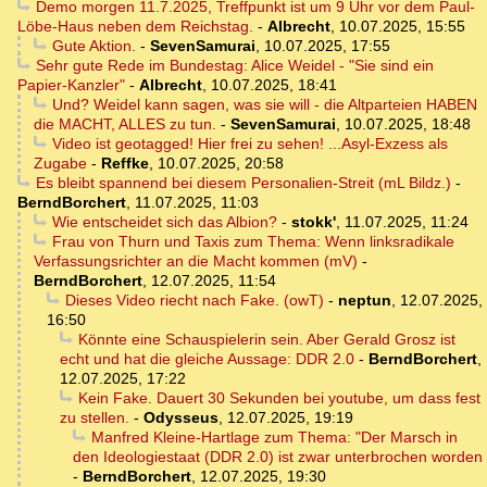
Demo morgen 11.7.2025, Treffpunkt ist um 9 Uhr vor dem Paul-
Löbe-Haus neben dem Reichstag.
-
Albrecht
,
10.07.2025, 15:55
Gute Aktion.
-
SevenSamurai
,
10.07.2025, 17:55
Sehr gute Rede im Bundestag: Alice Weidel - "Sie sind ein
Papier-Kanzler"
-
Albrecht
,
10.07.2025, 18:41
Und? Weidel kann sagen, was sie will - die Altparteien HABEN
die MACHT, ALLES zu tun.
-
SevenSamurai
,
10.07.2025, 18:48
Video ist geotagged! Hier frei zu sehen! ...Asyl-Exzess als
Zugabe
-
Reffke
,
10.07.2025, 20:58
Es bleibt spannend bei diesem Personalien-Streit (mL Bildz.)
-
BerndBorchert
,
11.07.2025, 11:03
Wie entscheidet sich das Albion?
-
stokk'
,
11.07.2025, 11:24
Frau von Thurn und Taxis zum Thema: Wenn linksradikale
Verfassungsrichter an die Macht kommen (mV)
-
BerndBorchert
,
12.07.2025, 11:54
Dieses Video riecht nach Fake. (owT)
-
neptun
,
12.07.2025,
16:50
Könnte eine Schauspielerin sein. Aber Gerald Grosz ist
echt und hat die gleiche Aussage: DDR 2.0
-
BerndBorchert
,
12.07.2025, 17:22
Kein Fake. Dauert 30 Sekunden bei youtube, um dass fest
zu stellen.
-
Odysseus
,
12.07.2025, 19:19
Manfred Kleine-Hartlage zum Thema: "Der Marsch in
den Ideologiestaat (DDR 2.0) ist zwar unterbrochen worden
-
BerndBorchert
,
12.07.2025, 19:30