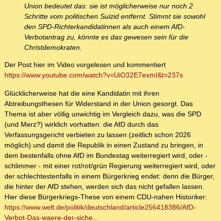
Union bedeutet das: sie ist möglicherweise nur noch 2
Schritte vom politischen Suizid entfernt. Stimmt sie sowohl
den SPD-Richterkandidatinnen als auch einem AfD-
Verbotantrag zu, könnte es das gewesen sein für die
Christdemokraten.
Der Post hier im Video vorgelesen und kommentiert
https://www.youtube.com/watch?v=UiO32E7exmI&t=237s
Glücklicherweise hat die eine Kandidatin mit ihren
Abtreibungsthesen für Widerstand in der Union gesorgt. Das
Thema ist aber völlig unwichtig im Vergleich dazu, was die SPD
(und Merz?) wirklich vorhatten: die AfD durch das
Verfassungsgericht verbieten zu lassen (zeitlich schon 2026
möglich) und damit die Republik in einen Zustand zu bringen, in
dem bestenfalls ohne AfD im Bundestag weiterregiert wird, oder -
schlimmer - mit einer rot/rot/grün Regierung weiterregiert wird, oder
der schlechtestenfalls in einem Bürgerkrieg endet: denn die Bürger,
die hinter der AfD stehen, werden sich das nicht gefallen lassen.
Hier diese Bürgerkriegs-These von einem CDU-nahen Historiker:
https://www.welt.de/politik/deutschland/article256418386/AfD-
Verbot-Das-waere-der-siche...