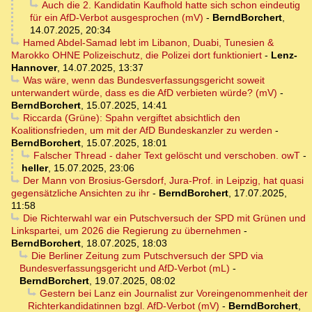
Auch die 2. Kandidatin Kaufhold hatte sich schon eindeutig
für ein AfD-Verbot ausgesprochen (mV)
-
BerndBorchert
,
14.07.2025, 20:34
Hamed Abdel-Samad lebt im Libanon, Duabi, Tunesien &
Marokko OHNE Polizeischutz, die Polizei dort funktioniert
-
Lenz-
Hannover
,
14.07.2025, 13:37
Was wäre, wenn das Bundesverfassungsgericht soweit
unterwandert würde, dass es die AfD verbieten würde? (mV)
-
BerndBorchert
,
15.07.2025, 14:41
Riccarda (Grüne): Spahn vergiftet absichtlich den
Koalitionsfrieden, um mit der AfD Bundeskanzler zu werden
-
BerndBorchert
,
15.07.2025, 18:01
Falscher Thread - daher Text gelöscht und verschoben. owT
-
heller
,
15.07.2025, 23:06
Der Mann von Brosius-Gersdorf, Jura-Prof. in Leipzig, hat quasi
gegensätzliche Ansichten zu ihr
-
BerndBorchert
,
17.07.2025,
11:58
Die Richterwahl war ein Putschversuch der SPD mit Grünen und
Linkspartei, um 2026 die Regierung zu übernehmen
-
BerndBorchert
,
18.07.2025, 18:03
Die Berliner Zeitung zum Putschversuch der SPD via
Bundesverfassungsgericht und AfD-Verbot (mL)
-
BerndBorchert
,
19.07.2025, 08:02
Gestern bei Lanz ein Journalist zur Voreingenommenheit der
Richterkandidatinnen bzgl. AfD-Verbot (mV)
-
BerndBorchert
,