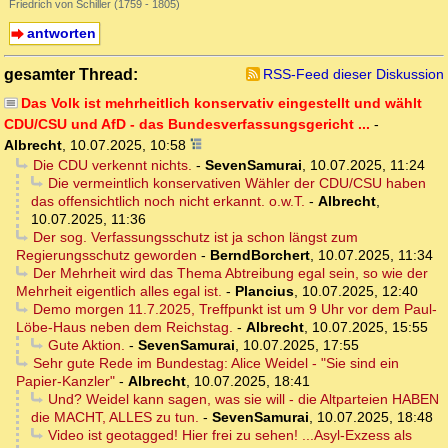
Friedrich von Schiller (1759 - 1805)
antworten
gesamter Thread:
RSS-Feed dieser Diskussion
Das Volk ist mehrheitlich konservativ eingestellt und wählt
CDU/CSU und AfD - das Bundesverfassungsgericht ...
-
Albrecht
,
10.07.2025, 10:58
Die CDU verkennt nichts.
-
SevenSamurai
,
10.07.2025, 11:24
Die vermeintlich konservativen Wähler der CDU/CSU haben
das offensichtlich noch nicht erkannt. o.w.T.
-
Albrecht
,
10.07.2025, 11:36
Der sog. Verfassungsschutz ist ja schon längst zum
Regierungsschutz geworden
-
BerndBorchert
,
10.07.2025, 11:34
Der Mehrheit wird das Thema Abtreibung egal sein, so wie der
Mehrheit eigentlich alles egal ist.
-
Plancius
,
10.07.2025, 12:40
Demo morgen 11.7.2025, Treffpunkt ist um 9 Uhr vor dem Paul-
Löbe-Haus neben dem Reichstag.
-
Albrecht
,
10.07.2025, 15:55
Gute Aktion.
-
SevenSamurai
,
10.07.2025, 17:55
Sehr gute Rede im Bundestag: Alice Weidel - "Sie sind ein
Papier-Kanzler"
-
Albrecht
,
10.07.2025, 18:41
Und? Weidel kann sagen, was sie will - die Altparteien HABEN
die MACHT, ALLES zu tun.
-
SevenSamurai
,
10.07.2025, 18:48
Video ist geotagged! Hier frei zu sehen! ...Asyl-Exzess als