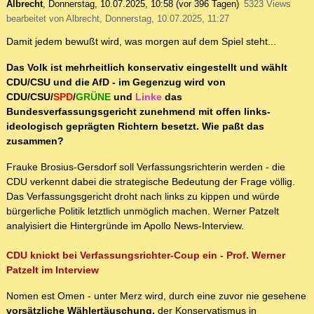
Albrecht
,
Donnerstag, 10.07.2025, 10:58
(vor 396 Tagen)
5323 Views
bearbeitet von Albrecht, Donnerstag, 10.07.2025, 11:27
Damit jedem bewußt wird, was morgen auf dem Spiel steht...
Das Volk ist mehrheitlich konservativ eingestellt und wählt
CDU/CSU und die AfD - im Gegenzug wird von
CDU/CSU/
SPD
/
GRÜNE
und
Linke
das
Bundesverfassungsgericht zunehmend mit offen links-
ideologisch geprägten Richtern besetzt. Wie paßt das
zusammen?
Frauke Brosius-Gersdorf soll Verfassungsrichterin werden - die
CDU verkennt dabei die strategische Bedeutung der Frage völlig.
Das Verfassungsgericht droht nach links zu kippen und würde
bürgerliche Politik letztlich unmöglich machen. Werner Patzelt
analyisiert die Hintergründe im Apollo News-Interview.
CDU knickt bei Verfassungsrichter-Coup ein - Prof. Werner
Patzelt im Interview
Nomen est Omen - unter Merz wird, durch eine zuvor nie gesehene
vorsätzliche Wählertäuschung,
der Konservatismus in