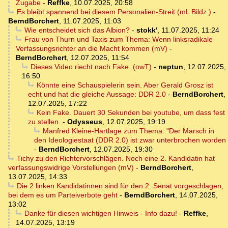
Zugabe
-
Reffke
,
10.07.2025, 20:58
Es bleibt spannend bei diesem Personalien-Streit (mL Bildz.)
-
BerndBorchert
,
11.07.2025, 11:03
Wie entscheidet sich das Albion?
-
stokk'
,
11.07.2025, 11:24
Frau von Thurn und Taxis zum Thema: Wenn linksradikale
Verfassungsrichter an die Macht kommen (mV)
-
BerndBorchert
,
12.07.2025, 11:54
Dieses Video riecht nach Fake. (owT)
-
neptun
,
12.07.2025,
16:50
Könnte eine Schauspielerin sein. Aber Gerald Grosz ist
echt und hat die gleiche Aussage: DDR 2.0
-
BerndBorchert
,
12.07.2025, 17:22
Kein Fake. Dauert 30 Sekunden bei youtube, um dass fest
zu stellen.
-
Odysseus
,
12.07.2025, 19:19
Manfred Kleine-Hartlage zum Thema: "Der Marsch in
den Ideologiestaat (DDR 2.0) ist zwar unterbrochen worden
-
BerndBorchert
,
12.07.2025, 19:30
Tichy zu den Richtervorschlägen. Noch eine 2. Kandidatin hat
verfassungswidrige Vorstellungen (mV)
-
BerndBorchert
,
13.07.2025, 14:33
Die 2 linken Kandidatinnen sind für den 2. Senat vorgeschlagen,
bei dem es um Parteiverbote geht
-
BerndBorchert
,
14.07.2025,
13:02
Danke für diesen wichtigen Hinweis - Info dazu!
-
Reffke
,
14.07.2025, 13:19