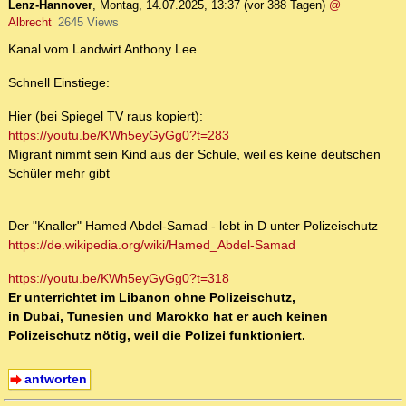
Lenz-Hannover
,
Montag, 14.07.2025, 13:37
(vor 388 Tagen)
@
Albrecht
2645 Views
Kanal vom Landwirt Anthony Lee
Schnell Einstiege:
Hier (bei Spiegel TV raus kopiert):
https://youtu.be/KWh5eyGyGg0?t=283
Migrant nimmt sein Kind aus der Schule, weil es keine deutschen
Schüler mehr gibt
Der "Knaller" Hamed Abdel-Samad - lebt in D unter Polizeischutz
https://de.wikipedia.org/wiki/Hamed_Abdel-Samad
https://youtu.be/KWh5eyGyGg0?t=318
Er unterrichtet im Libanon ohne Polizeischutz,
in Dubai, Tunesien und Marokko hat er auch keinen
Polizeischutz nötig, weil die Polizei funktioniert.
antworten