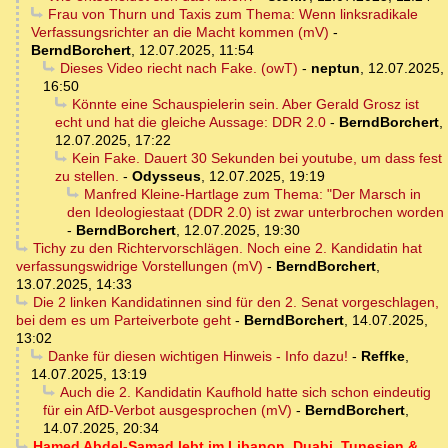
Frau von Thurn und Taxis zum Thema: Wenn linksradikale
Verfassungsrichter an die Macht kommen (mV)
-
BerndBorchert
,
12.07.2025, 11:54
Dieses Video riecht nach Fake. (owT)
-
neptun
,
12.07.2025,
16:50
Könnte eine Schauspielerin sein. Aber Gerald Grosz ist
echt und hat die gleiche Aussage: DDR 2.0
-
BerndBorchert
,
12.07.2025, 17:22
Kein Fake. Dauert 30 Sekunden bei youtube, um dass fest
zu stellen.
-
Odysseus
,
12.07.2025, 19:19
Manfred Kleine-Hartlage zum Thema: "Der Marsch in
den Ideologiestaat (DDR 2.0) ist zwar unterbrochen worden
-
BerndBorchert
,
12.07.2025, 19:30
Tichy zu den Richtervorschlägen. Noch eine 2. Kandidatin hat
verfassungswidrige Vorstellungen (mV)
-
BerndBorchert
,
13.07.2025, 14:33
Die 2 linken Kandidatinnen sind für den 2. Senat vorgeschlagen,
bei dem es um Parteiverbote geht
-
BerndBorchert
,
14.07.2025,
13:02
Danke für diesen wichtigen Hinweis - Info dazu!
-
Reffke
,
14.07.2025, 13:19
Auch die 2. Kandidatin Kaufhold hatte sich schon eindeutig
für ein AfD-Verbot ausgesprochen (mV)
-
BerndBorchert
,
14.07.2025, 20:34
Hamed Abdel-Samad lebt im Libanon, Duabi, Tunesien &