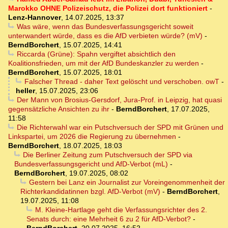
Marokko OHNE Polizeischutz, die Polizei dort funktioniert
-
Lenz-Hannover
,
14.07.2025, 13:37
Was wäre, wenn das Bundesverfassungsgericht soweit
unterwandert würde, dass es die AfD verbieten würde? (mV)
-
BerndBorchert
,
15.07.2025, 14:41
Riccarda (Grüne): Spahn vergiftet absichtlich den
Koalitionsfrieden, um mit der AfD Bundeskanzler zu werden
-
BerndBorchert
,
15.07.2025, 18:01
Falscher Thread - daher Text gelöscht und verschoben. owT
-
heller
,
15.07.2025, 23:06
Der Mann von Brosius-Gersdorf, Jura-Prof. in Leipzig, hat quasi
gegensätzliche Ansichten zu ihr
-
BerndBorchert
,
17.07.2025,
11:58
Die Richterwahl war ein Putschversuch der SPD mit Grünen und
Linkspartei, um 2026 die Regierung zu übernehmen
-
BerndBorchert
,
18.07.2025, 18:03
Die Berliner Zeitung zum Putschversuch der SPD via
Bundesverfassungsgericht und AfD-Verbot (mL)
-
BerndBorchert
,
19.07.2025, 08:02
Gestern bei Lanz ein Journalist zur Voreingenommenheit der
Richterkandidatinnen bzgl. AfD-Verbot (mV)
-
BerndBorchert
,
19.07.2025, 11:08
M. Kleine-Hartlage geht die Verfassungsrichter des 2.
Senats durch: eine Mehrheit 6 zu 2 für AfD-Verbot?
-