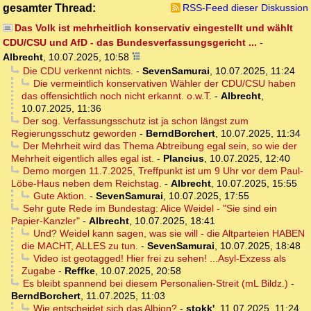
gesamter Thread:
RSS-Feed dieser Diskussion
Das Volk ist mehrheitlich konservativ eingestellt und wählt
CDU/CSU und AfD - das Bundesverfassungsgericht ...
-
Albrecht
,
10.07.2025, 10:58
Die CDU verkennt nichts.
-
SevenSamurai
,
10.07.2025, 11:24
Die vermeintlich konservativen Wähler der CDU/CSU haben
das offensichtlich noch nicht erkannt. o.w.T.
-
Albrecht
,
10.07.2025, 11:36
Der sog. Verfassungsschutz ist ja schon längst zum
Regierungsschutz geworden
-
BerndBorchert
,
10.07.2025, 11:34
Der Mehrheit wird das Thema Abtreibung egal sein, so wie der
Mehrheit eigentlich alles egal ist.
-
Plancius
,
10.07.2025, 12:40
Demo morgen 11.7.2025, Treffpunkt ist um 9 Uhr vor dem Paul-
Löbe-Haus neben dem Reichstag.
-
Albrecht
,
10.07.2025, 15:55
Gute Aktion.
-
SevenSamurai
,
10.07.2025, 17:55
Sehr gute Rede im Bundestag: Alice Weidel - "Sie sind ein
Papier-Kanzler"
-
Albrecht
,
10.07.2025, 18:41
Und? Weidel kann sagen, was sie will - die Altparteien HABEN
die MACHT, ALLES zu tun.
-
SevenSamurai
,
10.07.2025, 18:48
Video ist geotagged! Hier frei zu sehen! ...Asyl-Exzess als
Zugabe
-
Reffke
,
10.07.2025, 20:58
Es bleibt spannend bei diesem Personalien-Streit (mL Bildz.)
-
BerndBorchert
,
11.07.2025, 11:03
Wie entscheidet sich das Albion?
-
stokk'
,
11.07.2025, 11:24