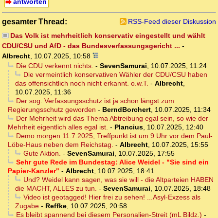
antworten
gesamter Thread:
RSS-Feed dieser Diskussion
Das Volk ist mehrheitlich konservativ eingestellt und wählt
CDU/CSU und AfD - das Bundesverfassungsgericht ...
-
Albrecht
,
10.07.2025, 10:58
Die CDU verkennt nichts.
-
SevenSamurai
,
10.07.2025, 11:24
Die vermeintlich konservativen Wähler der CDU/CSU haben
das offensichtlich noch nicht erkannt. o.w.T.
-
Albrecht
,
10.07.2025, 11:36
Der sog. Verfassungsschutz ist ja schon längst zum
Regierungsschutz geworden
-
BerndBorchert
,
10.07.2025, 11:34
Der Mehrheit wird das Thema Abtreibung egal sein, so wie der
Mehrheit eigentlich alles egal ist.
-
Plancius
,
10.07.2025, 12:40
Demo morgen 11.7.2025, Treffpunkt ist um 9 Uhr vor dem Paul-
Löbe-Haus neben dem Reichstag.
-
Albrecht
,
10.07.2025, 15:55
Gute Aktion.
-
SevenSamurai
,
10.07.2025, 17:55
Sehr gute Rede im Bundestag: Alice Weidel - "Sie sind ein
Papier-Kanzler"
-
Albrecht
,
10.07.2025, 18:41
Und? Weidel kann sagen, was sie will - die Altparteien HABEN
die MACHT, ALLES zu tun.
-
SevenSamurai
,
10.07.2025, 18:48
Video ist geotagged! Hier frei zu sehen! ...Asyl-Exzess als
Zugabe
-
Reffke
,
10.07.2025, 20:58
Es bleibt spannend bei diesem Personalien-Streit (mL Bildz.)
-