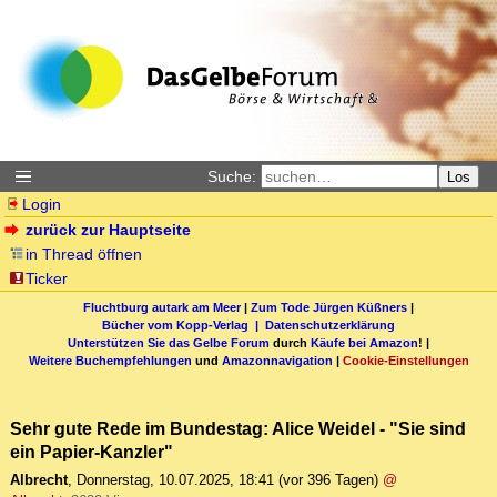
Suche:
Los
Login
zurück zur Hauptseite
in Thread öffnen
Ticker
Fluchtburg autark am Meer
|
Zum Tode Jürgen Küßners
|
Bücher vom Kopp-Verlag |
Datenschutzerklärung
Unterstützen Sie das Gelbe Forum
durch
Käufe bei Amazon
! |
Weitere Buchempfehlungen
und
Amazonnavigation
|
Cookie-Einstellungen
Sehr gute Rede im Bundestag: Alice Weidel - "Sie sind
ein Papier-Kanzler"
Albrecht
,
Donnerstag, 10.07.2025, 18:41
(vor 396 Tagen)
@