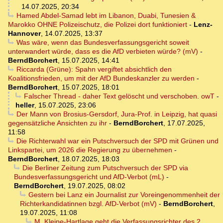
14.07.2025, 20:34
Hamed Abdel-Samad lebt im Libanon, Duabi, Tunesien &
Marokko OHNE Polizeischutz, die Polizei dort funktioniert
-
Lenz-
Hannover
,
14.07.2025, 13:37
Was wäre, wenn das Bundesverfassungsgericht soweit
unterwandert würde, dass es die AfD verbieten würde? (mV)
-
BerndBorchert
,
15.07.2025, 14:41
Riccarda (Grüne): Spahn vergiftet absichtlich den
Koalitionsfrieden, um mit der AfD Bundeskanzler zu werden
-
BerndBorchert
,
15.07.2025, 18:01
Falscher Thread - daher Text gelöscht und verschoben. owT
-
heller
,
15.07.2025, 23:06
Der Mann von Brosius-Gersdorf, Jura-Prof. in Leipzig, hat quasi
gegensätzliche Ansichten zu ihr
-
BerndBorchert
,
17.07.2025,
11:58
Die Richterwahl war ein Putschversuch der SPD mit Grünen und
Linkspartei, um 2026 die Regierung zu übernehmen
-
BerndBorchert
,
18.07.2025, 18:03
Die Berliner Zeitung zum Putschversuch der SPD via
Bundesverfassungsgericht und AfD-Verbot (mL)
-
BerndBorchert
,
19.07.2025, 08:02
Gestern bei Lanz ein Journalist zur Voreingenommenheit der
Richterkandidatinnen bzgl. AfD-Verbot (mV)
-
BerndBorchert
,
19.07.2025, 11:08
M. Kleine-Hartlage geht die Verfassungsrichter des 2.