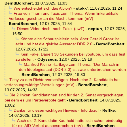
BerndBorchert
,
11.07.2025, 11:03
Wie entscheidet sich das Albion?
-
stokk'
,
11.07.2025, 11:24
Frau von Thurn und Taxis zum Thema: Wenn linksradikale
Verfassungsrichter an die Macht kommen (mV)
-
BerndBorchert
,
12.07.2025, 11:54
Dieses Video riecht nach Fake. (owT)
-
neptun
,
12.07.2025,
16:50
Könnte eine Schauspielerin sein. Aber Gerald Grosz ist
echt und hat die gleiche Aussage: DDR 2.0
-
BerndBorchert
,
12.07.2025, 17:22
Kein Fake. Dauert 30 Sekunden bei youtube, um dass fest
zu stellen.
-
Odysseus
,
12.07.2025, 19:19
Manfred Kleine-Hartlage zum Thema: "Der Marsch in
den Ideologiestaat (DDR 2.0) ist zwar unterbrochen worden
-
BerndBorchert
,
12.07.2025, 19:30
Tichy zu den Richtervorschlägen. Noch eine 2. Kandidatin hat
verfassungswidrige Vorstellungen (mV)
-
BerndBorchert
,
13.07.2025, 14:33
Die 2 linken Kandidatinnen sind für den 2. Senat vorgeschlagen,
bei dem es um Parteiverbote geht
-
BerndBorchert
,
14.07.2025,
13:02
Danke für diesen wichtigen Hinweis - Info dazu!
-
Reffke
,
14.07.2025, 13:19
Auch die 2. Kandidatin Kaufhold hatte sich schon eindeutig
für ein AfD-Verbot ausgesprochen (mV)
-
BerndBorchert
,