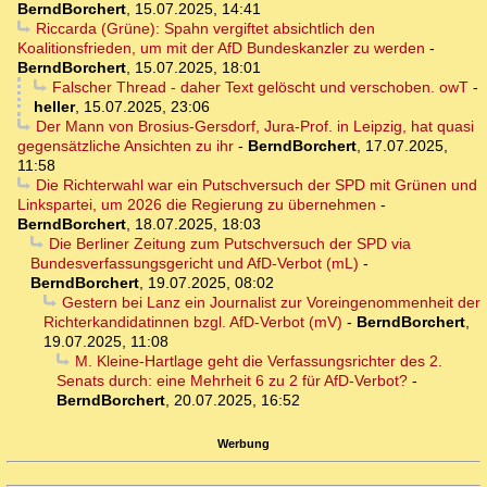
BerndBorchert
,
15.07.2025, 14:41
Riccarda (Grüne): Spahn vergiftet absichtlich den
Koalitionsfrieden, um mit der AfD Bundeskanzler zu werden
-
BerndBorchert
,
15.07.2025, 18:01
Falscher Thread - daher Text gelöscht und verschoben. owT
-
heller
,
15.07.2025, 23:06
Der Mann von Brosius-Gersdorf, Jura-Prof. in Leipzig, hat quasi
gegensätzliche Ansichten zu ihr
-
BerndBorchert
,
17.07.2025,
11:58
Die Richterwahl war ein Putschversuch der SPD mit Grünen und
Linkspartei, um 2026 die Regierung zu übernehmen
-
BerndBorchert
,
18.07.2025, 18:03
Die Berliner Zeitung zum Putschversuch der SPD via
Bundesverfassungsgericht und AfD-Verbot (mL)
-
BerndBorchert
,
19.07.2025, 08:02
Gestern bei Lanz ein Journalist zur Voreingenommenheit der
Richterkandidatinnen bzgl. AfD-Verbot (mV)
-
BerndBorchert
,
19.07.2025, 11:08
M. Kleine-Hartlage geht die Verfassungsrichter des 2.
Senats durch: eine Mehrheit 6 zu 2 für AfD-Verbot?
-
BerndBorchert
,
20.07.2025, 16:52
Werbung