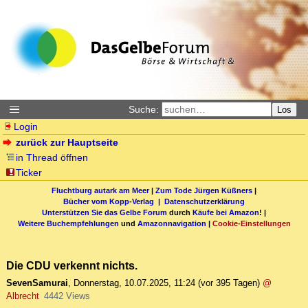
Suche:
Los
Login
zurück zur Hauptseite
in Thread öffnen
Ticker
Fluchtburg autark am Meer
|
Zum Tode Jürgen Küßners
|
Bücher vom Kopp-Verlag |
Datenschutzerklärung
Unterstützen Sie das Gelbe Forum
durch
Käufe bei Amazon
! |
Weitere Buchempfehlungen
und
Amazonnavigation
|
Cookie-Einstellungen
Die CDU verkennt nichts.
SevenSamurai
,
Donnerstag, 10.07.2025, 11:24
(vor 395 Tagen)
@
Albrecht
4442 Views