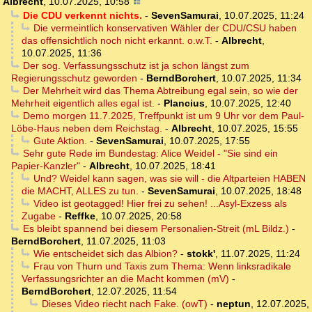
Albrecht
,
10.07.2025, 10:58
Die CDU verkennt nichts.
-
SevenSamurai
,
10.07.2025, 11:24
Die vermeintlich konservativen Wähler der CDU/CSU haben
das offensichtlich noch nicht erkannt. o.w.T.
-
Albrecht
,
10.07.2025, 11:36
Der sog. Verfassungsschutz ist ja schon längst zum
Regierungsschutz geworden
-
BerndBorchert
,
10.07.2025, 11:34
Der Mehrheit wird das Thema Abtreibung egal sein, so wie der
Mehrheit eigentlich alles egal ist.
-
Plancius
,
10.07.2025, 12:40
Demo morgen 11.7.2025, Treffpunkt ist um 9 Uhr vor dem Paul-
Löbe-Haus neben dem Reichstag.
-
Albrecht
,
10.07.2025, 15:55
Gute Aktion.
-
SevenSamurai
,
10.07.2025, 17:55
Sehr gute Rede im Bundestag: Alice Weidel - "Sie sind ein
Papier-Kanzler"
-
Albrecht
,
10.07.2025, 18:41
Und? Weidel kann sagen, was sie will - die Altparteien HABEN
die MACHT, ALLES zu tun.
-
SevenSamurai
,
10.07.2025, 18:48
Video ist geotagged! Hier frei zu sehen! ...Asyl-Exzess als
Zugabe
-
Reffke
,
10.07.2025, 20:58
Es bleibt spannend bei diesem Personalien-Streit (mL Bildz.)
-
BerndBorchert
,
11.07.2025, 11:03
Wie entscheidet sich das Albion?
-
stokk'
,
11.07.2025, 11:24
Frau von Thurn und Taxis zum Thema: Wenn linksradikale
Verfassungsrichter an die Macht kommen (mV)
-
BerndBorchert
,
12.07.2025, 11:54
Dieses Video riecht nach Fake. (owT)
-
neptun
,
12.07.2025,