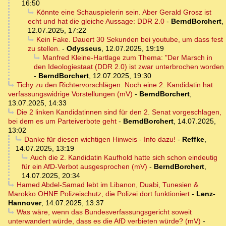
16:50
Könnte eine Schauspielerin sein. Aber Gerald Grosz ist
echt und hat die gleiche Aussage: DDR 2.0
-
BerndBorchert
,
12.07.2025, 17:22
Kein Fake. Dauert 30 Sekunden bei youtube, um dass fest
zu stellen.
-
Odysseus
,
12.07.2025, 19:19
Manfred Kleine-Hartlage zum Thema: "Der Marsch in
den Ideologiestaat (DDR 2.0) ist zwar unterbrochen worden
-
BerndBorchert
,
12.07.2025, 19:30
Tichy zu den Richtervorschlägen. Noch eine 2. Kandidatin hat
verfassungswidrige Vorstellungen (mV)
-
BerndBorchert
,
13.07.2025, 14:33
Die 2 linken Kandidatinnen sind für den 2. Senat vorgeschlagen,
bei dem es um Parteiverbote geht
-
BerndBorchert
,
14.07.2025,
13:02
Danke für diesen wichtigen Hinweis - Info dazu!
-
Reffke
,
14.07.2025, 13:19
Auch die 2. Kandidatin Kaufhold hatte sich schon eindeutig
für ein AfD-Verbot ausgesprochen (mV)
-
BerndBorchert
,
14.07.2025, 20:34
Hamed Abdel-Samad lebt im Libanon, Duabi, Tunesien &
Marokko OHNE Polizeischutz, die Polizei dort funktioniert
-
Lenz-
Hannover
,
14.07.2025, 13:37
Was wäre, wenn das Bundesverfassungsgericht soweit
unterwandert würde, dass es die AfD verbieten würde? (mV)
-