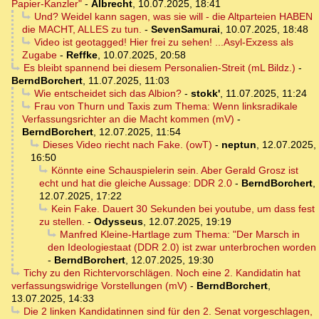
Papier-Kanzler"
-
Albrecht
,
10.07.2025, 18:41
Und? Weidel kann sagen, was sie will - die Altparteien HABEN
die MACHT, ALLES zu tun.
-
SevenSamurai
,
10.07.2025, 18:48
Video ist geotagged! Hier frei zu sehen! ...Asyl-Exzess als
Zugabe
-
Reffke
,
10.07.2025, 20:58
Es bleibt spannend bei diesem Personalien-Streit (mL Bildz.)
-
BerndBorchert
,
11.07.2025, 11:03
Wie entscheidet sich das Albion?
-
stokk'
,
11.07.2025, 11:24
Frau von Thurn und Taxis zum Thema: Wenn linksradikale
Verfassungsrichter an die Macht kommen (mV)
-
BerndBorchert
,
12.07.2025, 11:54
Dieses Video riecht nach Fake. (owT)
-
neptun
,
12.07.2025,
16:50
Könnte eine Schauspielerin sein. Aber Gerald Grosz ist
echt und hat die gleiche Aussage: DDR 2.0
-
BerndBorchert
,
12.07.2025, 17:22
Kein Fake. Dauert 30 Sekunden bei youtube, um dass fest
zu stellen.
-
Odysseus
,
12.07.2025, 19:19
Manfred Kleine-Hartlage zum Thema: "Der Marsch in
den Ideologiestaat (DDR 2.0) ist zwar unterbrochen worden
-
BerndBorchert
,
12.07.2025, 19:30
Tichy zu den Richtervorschlägen. Noch eine 2. Kandidatin hat
verfassungswidrige Vorstellungen (mV)
-
BerndBorchert
,
13.07.2025, 14:33
Die 2 linken Kandidatinnen sind für den 2. Senat vorgeschlagen,