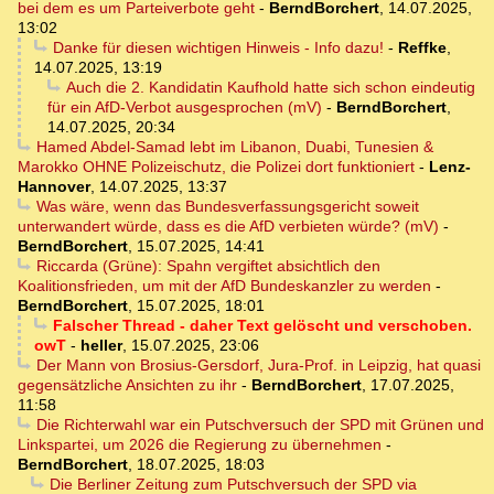
bei dem es um Parteiverbote geht
-
BerndBorchert
,
14.07.2025,
13:02
Danke für diesen wichtigen Hinweis - Info dazu!
-
Reffke
,
14.07.2025, 13:19
Auch die 2. Kandidatin Kaufhold hatte sich schon eindeutig
für ein AfD-Verbot ausgesprochen (mV)
-
BerndBorchert
,
14.07.2025, 20:34
Hamed Abdel-Samad lebt im Libanon, Duabi, Tunesien &
Marokko OHNE Polizeischutz, die Polizei dort funktioniert
-
Lenz-
Hannover
,
14.07.2025, 13:37
Was wäre, wenn das Bundesverfassungsgericht soweit
unterwandert würde, dass es die AfD verbieten würde? (mV)
-
BerndBorchert
,
15.07.2025, 14:41
Riccarda (Grüne): Spahn vergiftet absichtlich den
Koalitionsfrieden, um mit der AfD Bundeskanzler zu werden
-
BerndBorchert
,
15.07.2025, 18:01
Falscher Thread - daher Text gelöscht und verschoben.
owT
-
heller
,
15.07.2025, 23:06
Der Mann von Brosius-Gersdorf, Jura-Prof. in Leipzig, hat quasi
gegensätzliche Ansichten zu ihr
-
BerndBorchert
,
17.07.2025,
11:58
Die Richterwahl war ein Putschversuch der SPD mit Grünen und
Linkspartei, um 2026 die Regierung zu übernehmen
-
BerndBorchert
,
18.07.2025, 18:03
Die Berliner Zeitung zum Putschversuch der SPD via