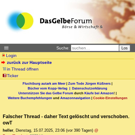
Suche:
Los
Login
zurück zur Hauptseite
in Thread öffnen
Ticker
Fluchtburg autark am Meer
|
Zum Tode Jürgen Küßners
|
Bücher vom Kopp-Verlag |
Datenschutzerklärung
Unterstützen Sie das Gelbe Forum
durch
Käufe bei Amazon
! |
Weitere Buchempfehlungen
und
Amazonnavigation
|
Cookie-Einstellungen
Falscher Thread - daher Text gelöscht und verschoben.
owT
heller
,
Dienstag, 15.07.2025, 23:06
(vor 390 Tagen)
@