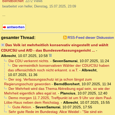
BerndBorchert
2272 Views
bearbeitet von heller, Dienstag, 15.07.2025, 23:09
...
antworten
gesamter Thread:
RSS-Feed dieser Diskussion
Das Volk ist mehrheitlich konservativ eingestellt und wählt
CDU/CSU und AfD - das Bundesverfassungsgericht ...
-
Albrecht
,
10.07.2025, 10:58
Die CDU verkennt nichts.
-
SevenSamurai
,
10.07.2025, 11:24
Die vermeintlich konservativen Wähler der CDU/CSU haben
das offensichtlich noch nicht erkannt. o.w.T.
-
Albrecht
,
10.07.2025, 11:36
Der sog. Verfassungsschutz ist ja schon längst zum
Regierungsschutz geworden
-
BerndBorchert
,
10.07.2025, 11:34
Der Mehrheit wird das Thema Abtreibung egal sein, so wie der
Mehrheit eigentlich alles egal ist.
-
Plancius
,
10.07.2025, 12:40
Demo morgen 11.7.2025, Treffpunkt ist um 9 Uhr vor dem Paul-
Löbe-Haus neben dem Reichstag.
-
Albrecht
,
10.07.2025, 15:55
Gute Aktion.
-
SevenSamurai
,
10.07.2025, 17:55
Sehr gute Rede im Bundestag: Alice Weidel - "Sie sind ein