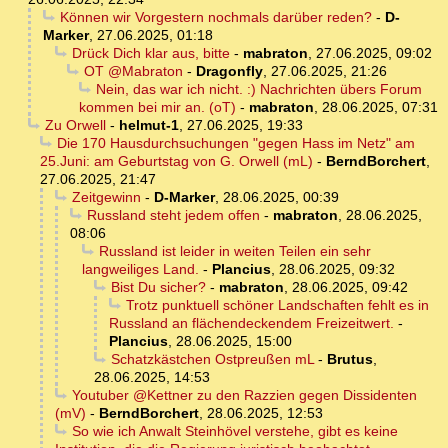
Können wir Vorgestern nochmals darüber reden?
-
D-
Marker
,
27.06.2025, 01:18
Drück Dich klar aus, bitte
-
mabraton
,
27.06.2025, 09:02
OT @Mabraton
-
Dragonfly
,
27.06.2025, 21:26
Nein, das war ich nicht. :) Nachrichten übers Forum
kommen bei mir an. (oT)
-
mabraton
,
28.06.2025, 07:31
Zu Orwell
-
helmut-1
,
27.06.2025, 19:33
Die 170 Hausdurchsuchungen "gegen Hass im Netz" am
25.Juni: am Geburtstag von G. Orwell (mL)
-
BerndBorchert
,
27.06.2025, 21:47
Zeitgewinn
-
D-Marker
,
28.06.2025, 00:39
Russland steht jedem offen
-
mabraton
,
28.06.2025,
08:06
Russland ist leider in weiten Teilen ein sehr
langweiliges Land.
-
Plancius
,
28.06.2025, 09:32
Bist Du sicher?
-
mabraton
,
28.06.2025, 09:42
Trotz punktuell schöner Landschaften fehlt es in
Russland an flächendeckendem Freizeitwert.
-
Plancius
,
28.06.2025, 15:00
Schatzkästchen Ostpreußen mL
-
Brutus
,
28.06.2025, 14:53
Youtuber @Kettner zu den Razzien gegen Dissidenten
(mV)
-
BerndBorchert
,
28.06.2025, 12:53
So wie ich Anwalt Steinhövel verstehe, gibt es keine