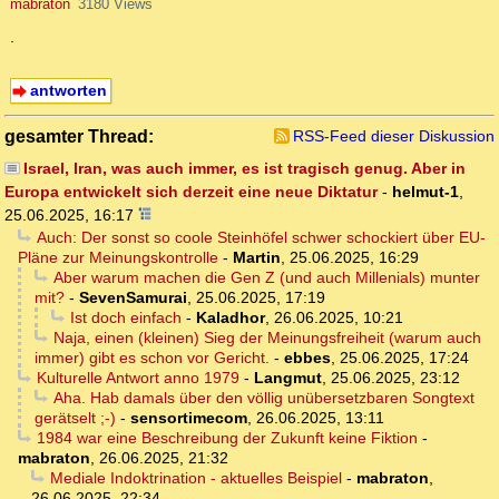
mabraton
3180 Views
.
antworten
gesamter Thread:
RSS-Feed dieser Diskussion
Israel, Iran, was auch immer, es ist tragisch genug. Aber in
Europa entwickelt sich derzeit eine neue Diktatur
-
helmut-1
,
25.06.2025, 16:17
Auch: Der sonst so coole Steinhöfel schwer schockiert über EU-
Pläne zur Meinungskontrolle
-
Martin
,
25.06.2025, 16:29
Aber warum machen die Gen Z (und auch Millenials) munter
mit?
-
SevenSamurai
,
25.06.2025, 17:19
Ist doch einfach
-
Kaladhor
,
26.06.2025, 10:21
Naja, einen (kleinen) Sieg der Meinungsfreiheit (warum auch
immer) gibt es schon vor Gericht.
-
ebbes
,
25.06.2025, 17:24
Kulturelle Antwort anno 1979
-
Langmut
,
25.06.2025, 23:12
Aha. Hab damals über den völlig unübersetzbaren Songtext
gerätselt ;-)
-
sensortimecom
,
26.06.2025, 13:11
1984 war eine Beschreibung der Zukunft keine Fiktion
-
mabraton
,
26.06.2025, 21:32
Mediale Indoktrination - aktuelles Beispiel
-
mabraton
,
26.06.2025, 22:34