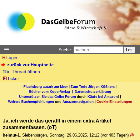
Suche:
Los
Login
zurück zur Hauptseite
in Thread öffnen
Ticker
Fluchtburg autark am Meer
|
Zum Tode Jürgen Küßners
|
Bücher vom Kopp-Verlag |
Datenschutzerklärung
Unterstützen Sie das Gelbe Forum
durch
Käufe bei Amazon
! |
Weitere Buchempfehlungen
und
Amazonnavigation
|
Cookie-Einstellungen
Ja, ich werde das gerafft in einem extra Artikel
zusammenfassen. (oT)
helmut-1
,
Siebenbürgen
,
Sonntag, 29.06.2025, 12:12
(vor 403 Tagen)
@