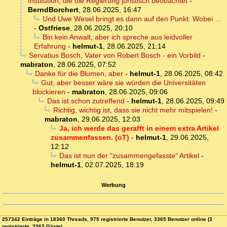
Institution, die die Regierung juristisch beobachtet
-
BerndBorchert
,
28.06.2025, 16:47
Und Uwe Wesel bringt es dann auf den Punkt: Wobei …
-
Ostfriese
,
28.06.2025, 20:10
Bin kein Anwalt, aber ich spreche aus leidvoller
Erfahrung
-
helmut-1
,
28.06.2025, 21:14
Servatius Bosch, Vater von Robert Bosch - ein Vorbild
-
mabraton
,
28.06.2025, 07:52
Danke für die Blumen, aber
-
helmut-1
,
28.06.2025, 08:42
Gut, aber besser wäre sie würden die Universitäten
blockieren
-
mabraton
,
28.06.2025, 09:06
Das ist schon zutreffend
-
helmut-1
,
28.06.2025, 09:49
Richtig, wichtig ist, dass sie nicht mehr mitspielen!
-
mabraton
,
29.06.2025, 12:03
Ja, ich werde das gerafft in einem extra Artikel
zusammenfassen. (oT)
-
helmut-1
,
29.06.2025,
12:12
Das ist nun der "zusammengefasste" Artikel
-
helmut-1
,
02.07.2025, 18:19
Werbung
257342 Einträge in 18360 Threads, 975 registrierte Benutzer, 3365 Benutzer online (3
registrierte, 3362 Gäste)