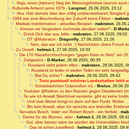
Naja, einen (kleinen) Sieg der Meinungsfreiheit (warum auch 
Kulturelle Antwort anno 1979
-
Langmut
,
25.06.2025, 23:12
Aha. Hab damals über den völlig unübersetzbaren Songtext ger
1984 war eine Beschreibung der Zukunft keine Fiktion
-
mabrat
Mediale Indoktrination - aktuelles Beispiel
-
mabraton
,
26.06.
Können wir Vorgestern nochmals darüber reden?
-
D-Mark
Drück Dich klar aus, bitte
-
mabraton
,
27.06.2025, 09:02
OT @Mabraton
-
Dragonfly
,
27.06.2025, 21:26
Nein, das war ich nicht. :) Nachrichten übers Forum 
Zu Orwell
-
helmut-1
,
27.06.2025, 19:33
Die 170 Hausdurchsuchungen "gegen Hass im Netz" am 25.J
Zeitgewinn
-
D-Marker
,
28.06.2025, 00:39
Russland steht jedem offen
-
mabraton
,
28.06.2025, 0
Russland ist leider in weiten Teilen ein sehr langweili
Bist Du sicher?
-
mabraton
,
28.06.2025, 09:42
Trotz punktuell schöner Landschaften fehlt e
Schatzkästchen Ostpreußen mL
-
Brutus
,
28.06.20
Youtuber @Kettner zu den Razzien gegen Dissidenten (m
So wie ich Anwalt Steinhövel verstehe, gibt es keine Instit
Und Uwe Wesel bringt es dann auf den Punkt: Wobei …
Bin kein Anwalt, aber ich spreche aus leidvoller Erfahru
Servatius Bosch, Vater von Robert Bosch - ein Vorbild
-
mab
Danke für die Blumen, aber
-
helmut-1
,
28.06.2025, 08:4
Gut, aber besser wäre sie würden die Universitäten bloc
Das ist schon zutreffend
-
helmut-1
,
28.06.2025, 09:4