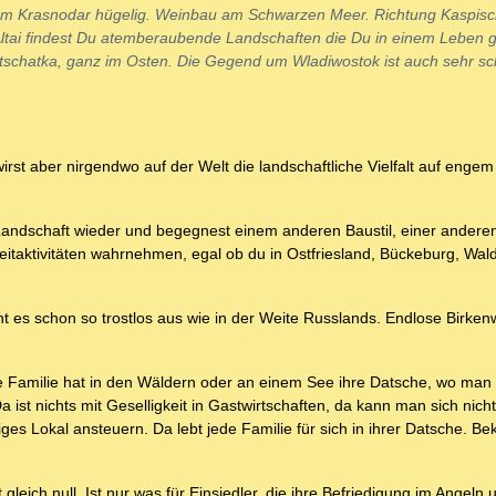
 um Krasnodar hügelig. Weinbau am Schwarzen Meer. Richtung Kaspis
Altai findest Du atemberaubende Landschaften die Du in einem Leben g
tschatka, ganz im Osten. Die Gegend um Wladiwostok ist auch sehr sc
irst aber nirgendwo auf der Welt die landschaftliche Vielfalt auf enge
 Landschaft wieder und begegnest einem anderen Baustil, einer anderen
izeitaktivitäten wahrnehmen, egal ob du in Ostfriesland, Bückeburg, Wa
eht es schon so trostlos aus wie in der Weite Russlands. Endlose Birken
he Familie hat in den Wäldern oder an einem See ihre Datsche, wo man 
ist nichts mit Geselligkeit in Gastwirtschaften, da kann man sich nich
ges Lokal ansteuern. Da lebt jede Familie für sich in ihrer Datsche. 
leich null. Ist nur was für Einsiedler, die ihre Befriedigung im Angeln