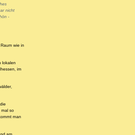
ches
ar nicht
hön -
m Raum wie in
 lokalen
ldhessen, im
wälder,
die
t mal so
Bekommt man
 und am