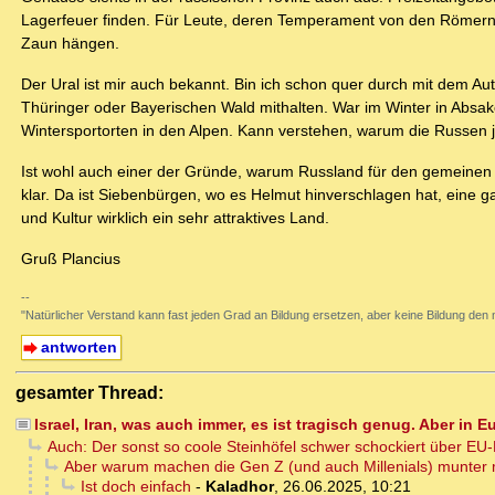
Lagerfeuer finden. Für Leute, deren Temperament von den Römern n
Zaun hängen.
Der Ural ist mir auch bekannt. Bin ich schon quer durch mit dem Aut
Thüringer oder Bayerischen Wald mithalten. War im Winter in Absako
Wintersportorten in den Alpen. Kann verstehen, warum die Russen j
Ist wohl auch einer der Gründe, warum Russland für den gemeinen W
klar. Da ist Siebenbürgen, wo es Helmut hinverschlagen hat, eine 
und Kultur wirklich ein sehr attraktives Land.
Gruß Plancius
--
"Natürlicher Verstand kann fast jeden Grad an Bildung ersetzen, aber keine Bildun
antworten
gesamter Thread:
Israel, Iran, was auch immer, es ist tragisch genug. Aber in E
Auch: Der sonst so coole Steinhöfel schwer schockiert über EU
Aber warum machen die Gen Z (und auch Millenials) munter 
Ist doch einfach
-
Kaladhor
,
26.06.2025, 10:21