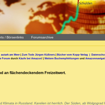
ts / Börsenlinks
Forumsarchive
 autark am Meer
|
Zum Tode Jürgen Küßners
|
Bücher vom Kopp-Verlag |
Datenschut
be Forum
durch
Käufe bei Amazon
! |
Weitere Buchempfehlungen
und
Amazonnavigat
and an flächendeckendem Freizeitwert.
 Klimata in Russland. Karelien ist herrlich. Der Süden, ab Wolgograd