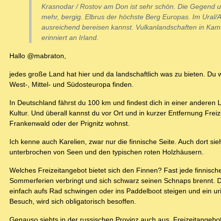
Krasnodar / Rostov am Don ist sehr schön. Die Gegend
mehr, bergig. Elbrus der höchste Berg Europas. Im Ural/
ausreichend bereisen kannst. Vulkanlandschaften in Kam
erinniert an Irland.
Hallo @mabraton,
jedes große Land hat hier und da landschaftlich was zu bieten. Du w
West-, Mittel- und Südosteuropa finden.
In Deutschland fährst du 100 km und findest dich in einer anderen
Kultur. Und überall kannst du vor Ort und in kurzer Entfernung Fre
Frankenwald oder der Prignitz wohnst.
Ich kenne auch Karelien, zwar nur die finnische Seite. Auch dort si
unterbrochen von Seen und den typischen roten Holzhäusern.
Welches Freizeitangebot bietet sich den Finnen? Fast jede finnisc
Sommerferien verbringt und sich schwarz seinen Schnaps brennt. Da 
einfach aufs Rad schwingen oder ins Paddelboot steigen und ein uri
Besuch, wird sich obligatorisch besoffen.
Genauso siehts in der russischen Provinz auch aus. Freizeitangebot g