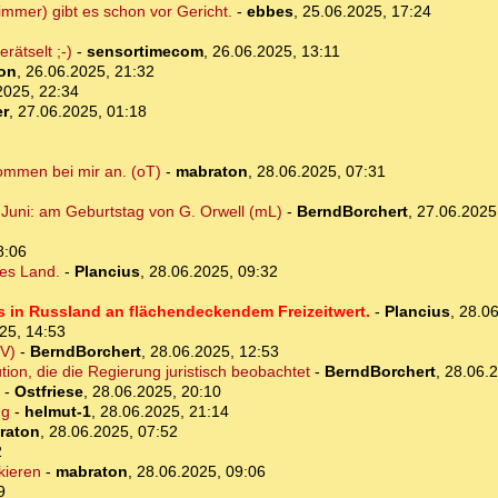
immer) gibt es schon vor Gericht.
-
ebbes
,
25.06.2025, 17:24
ätselt ;-)
-
sensortimecom
,
26.06.2025, 13:11
on
,
26.06.2025, 21:32
2025, 22:34
er
,
27.06.2025, 01:18
kommen bei mir an. (oT)
-
mabraton
,
28.06.2025, 07:31
uni: am Geburtstag von G. Orwell (mL)
-
BerndBorchert
,
27.06.2025
8:06
ges Land.
-
Plancius
,
28.06.2025, 09:32
s in Russland an flächendeckendem Freizeitwert.
-
Plancius
,
28.06
25, 14:53
V)
-
BerndBorchert
,
28.06.2025, 12:53
ution, die die Regierung juristisch beobachtet
-
BerndBorchert
,
28.06.2
-
Ostfriese
,
28.06.2025, 20:10
ng
-
helmut-1
,
28.06.2025, 21:14
raton
,
28.06.2025, 07:52
2
kieren
-
mabraton
,
28.06.2025, 09:06
9