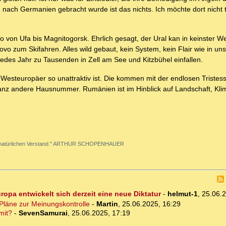
ach Germanien gebracht wurde ist das nichts. Ich möchte dort nicht 
o von Ufa bis Magnitogorsk. Ehrlich gesagt, der Ural kan in keinster W
vo zum Skifahren. Alles wild gebaut, kein System, kein Flair wie in u
edes Jahr zu Tausenden in Zell am See und Kitzbühel einfallen.
esteuropäer so unattraktiv ist. Die kommen mit der endlosen Tristess
ganz andere Hausnummer. Rumänien ist im Hinblick auf Landschaft, Klim
g den natürlichen Verstand." ARTHUR SCHOPENHAUER
uropa entwickelt sich derzeit eine neue Diktatur
-
helmut-1
,
25.06.
-Pläne zur Meinungskontrolle
-
Martin
,
25.06.2025, 16:29
mit?
-
SevenSamurai
,
25.06.2025, 17:19