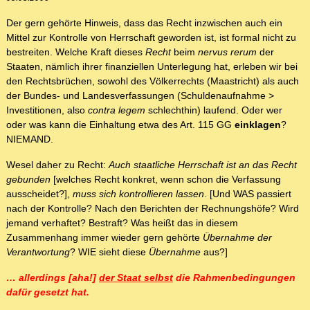
Der gern gehörte Hinweis, dass das Recht inzwischen auch ein
Mittel zur Kontrolle von Herrschaft geworden ist, ist formal nicht zu
bestreiten. Welche Kraft dieses
Recht
beim
nervus rerum
der
Staaten, nämlich ihrer finanziellen Unterlegung hat, erleben wir bei
den Rechtsbrüchen, sowohl des Völkerrechts (Maastricht) als auch
der Bundes- und Landesverfassungen (Schuldenaufnahme >
Investitionen, also
contra legem
schlechthin) laufend. Oder wer
oder was kann die Einhaltung etwa des Art. 115 GG
einklagen
?
NIEMAND.
Wesel daher zu Recht:
Auch staatliche Herrschaft ist an das Recht
gebunden
[welches Recht konkret, wenn schon die Verfassung
ausscheidet?],
muss sich kontrollieren lassen
. [Und WAS passiert
nach der Kontrolle? Nach den Berichten der Rechnungshöfe? Wird
jemand verhaftet? Bestraft? Was heißt das in diesem
Zusammenhang immer wieder gern gehörte
Übernahme der
Verantwortung
? WIE sieht diese
Übernahme
aus?]
… allerdings [aha!]
der Staat selbst
die Rahmenbedingungen
dafür gesetzt hat.