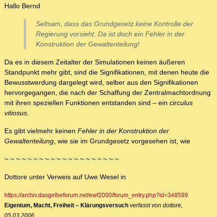
Hallo Bernd
Seltsam, dass das Grundgesetz keine Kontrolle der
Regierung vorsieht. Da ist doch ein Fehler in der
Konstruktion der Gewaltenteilung!
Da es in diesem Zeitalter der Simulationen keinen äußeren
Standpunkt mehr gibt, sind die Signifikationen, mit denen heute die
Bewusstwerdung dargelegt wird, selber aus den Signifikationen
hervorgegangen, die nach der Schaffung der Zentralmachtordnung
mit ihren speziellen Funktionen entstanden sind – ein
circulus
vitiosus
.
Es gibt vielmehr keinen
Fehler in der Konstruktion der
Gewaltenteilung
, wie sie im Grundgesetz vorgesehen ist, wie
~ ~ ~ ~ ~ ~ ~ ~ ~ ~ ~ ~ ~ ~ ~ ~ ~ ~ ~ ~
Dottore unter Verweis auf Uwe Wesel in
https://archiv.dasgelbeforum.net/ewf2000/forum_entry.php?id=348599
Eigentum, Macht, Freiheit – Klärungsversuch
verfasst von dottore,
05.03.2006