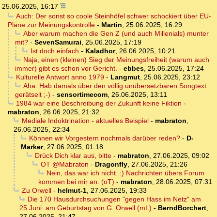
25.06.2025, 16:17
Auch: Der sonst so coole Steinhöfel schwer schockiert über EU-
Pläne zur Meinungskontrolle
-
Martin
,
25.06.2025, 16:29
Aber warum machen die Gen Z (und auch Millenials) munter
mit?
-
SevenSamurai
,
25.06.2025, 17:19
Ist doch einfach
-
Kaladhor
,
26.06.2025, 10:21
Naja, einen (kleinen) Sieg der Meinungsfreiheit (warum auch
immer) gibt es schon vor Gericht.
-
ebbes
,
25.06.2025, 17:24
Kulturelle Antwort anno 1979
-
Langmut
,
25.06.2025, 23:12
Aha. Hab damals über den völlig unübersetzbaren Songtext
gerätselt ;-)
-
sensortimecom
,
26.06.2025, 13:11
1984 war eine Beschreibung der Zukunft keine Fiktion
-
mabraton
,
26.06.2025, 21:32
Mediale Indoktrination - aktuelles Beispiel
-
mabraton
,
26.06.2025, 22:34
Können wir Vorgestern nochmals darüber reden?
-
D-
Marker
,
27.06.2025, 01:18
Drück Dich klar aus, bitte
-
mabraton
,
27.06.2025, 09:02
OT @Mabraton
-
Dragonfly
,
27.06.2025, 21:26
Nein, das war ich nicht. :) Nachrichten übers Forum
kommen bei mir an. (oT)
-
mabraton
,
28.06.2025, 07:31
Zu Orwell
-
helmut-1
,
27.06.2025, 19:33
Die 170 Hausdurchsuchungen "gegen Hass im Netz" am
25.Juni: am Geburtstag von G. Orwell (mL)
-
BerndBorchert
,
27.06.2025, 21:47