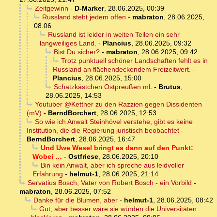
Zeitgewinn
-
D-Marker
,
28.06.2025, 00:39
Russland steht jedem offen
-
mabraton
,
28.06.2025,
08:06
Russland ist leider in weiten Teilen ein sehr
langweiliges Land.
-
Plancius
,
28.06.2025, 09:32
Bist Du sicher?
-
mabraton
,
28.06.2025, 09:42
Trotz punktuell schöner Landschaften fehlt es in
Russland an flächendeckendem Freizeitwert.
-
Plancius
,
28.06.2025, 15:00
Schatzkästchen Ostpreußen mL
-
Brutus
,
28.06.2025, 14:53
Youtuber @Kettner zu den Razzien gegen Dissidenten
(mV)
-
BerndBorchert
,
28.06.2025, 12:53
So wie ich Anwalt Steinhövel verstehe, gibt es keine
Institution, die die Regierung juristisch beobachtet
-
BerndBorchert
,
28.06.2025, 16:47
Und Uwe Wesel bringt es dann auf den Punkt:
Wobei …
-
Ostfriese
,
28.06.2025, 20:10
Bin kein Anwalt, aber ich spreche aus leidvoller
Erfahrung
-
helmut-1
,
28.06.2025, 21:14
Servatius Bosch, Vater von Robert Bosch - ein Vorbild
-
mabraton
,
28.06.2025, 07:52
Danke für die Blumen, aber
-
helmut-1
,
28.06.2025, 08:42
Gut, aber besser wäre sie würden die Universitäten