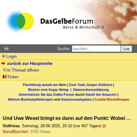
Suche:
Los
Login
zurück zur Hauptseite
in Thread öffnen
Ticker
Fluchtburg autark am Meer
|
Zum Tode Jürgen Küßners
|
Bücher vom Kopp-Verlag |
Datenschutzerklärung
Unterstützen Sie das Gelbe Forum
durch
Käufe bei Amazon
! |
Weitere Buchempfehlungen
und
Amazonnavigation
|
Cookie-Einstellungen
Und Uwe Wesel bringt es dann auf den Punkt: Wobei …
Ostfriese
,
Samstag, 28.06.2025, 20:10
(vor 407 Tagen)
@
BerndBorchert
3755 Views