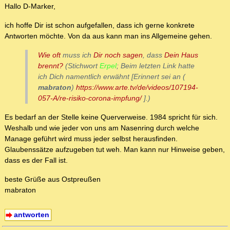
Hallo D-Marker,
ich hoffe Dir ist schon aufgefallen, dass ich gerne konkrete
Antworten möchte. Von da aus kann man ins Allgemeine gehen.
Wie oft
muss ich
Dir noch sagen
, dass
Dein Haus
brennt?
(Stichwort
Erpel
; Beim letzten Link hatte
ich Dich namentlich erwähnt [Erinnert sei an (
mabraton
)
https://www.arte.tv/de/videos/107194-
057-A/re-risiko-corona-impfung/
].)
Es bedarf an der Stelle keine Querverweise. 1984 spricht für sich.
Weshalb und wie jeder von uns am Nasenring durch welche
Manage geführt wird muss jeder selbst herausfinden.
Glaubenssätze aufzugeben tut weh. Man kann nur Hinweise geben,
dass es der Fall ist.
beste Grüße aus Ostpreußen
mabraton
antworten