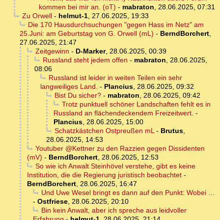
kommen bei mir an. (oT)
-
mabraton
,
28.06.2025, 07:31
Zu Orwell
-
helmut-1
,
27.06.2025, 19:33
Die 170 Hausdurchsuchungen "gegen Hass im Netz" am
25.Juni: am Geburtstag von G. Orwell (mL)
-
BerndBorchert
,
27.06.2025, 21:47
Zeitgewinn
-
D-Marker
,
28.06.2025, 00:39
Russland steht jedem offen
-
mabraton
,
28.06.2025,
08:06
Russland ist leider in weiten Teilen ein sehr
langweiliges Land.
-
Plancius
,
28.06.2025, 09:32
Bist Du sicher?
-
mabraton
,
28.06.2025, 09:42
Trotz punktuell schöner Landschaften fehlt es in
Russland an flächendeckendem Freizeitwert.
-
Plancius
,
28.06.2025, 15:00
Schatzkästchen Ostpreußen mL
-
Brutus
,
28.06.2025, 14:53
Youtuber @Kettner zu den Razzien gegen Dissidenten
(mV)
-
BerndBorchert
,
28.06.2025, 12:53
So wie ich Anwalt Steinhövel verstehe, gibt es keine
Institution, die die Regierung juristisch beobachtet
-
BerndBorchert
,
28.06.2025, 16:47
Und Uwe Wesel bringt es dann auf den Punkt: Wobei …
-
Ostfriese
,
28.06.2025, 20:10
Bin kein Anwalt, aber ich spreche aus leidvoller
Erfahrung
-
helmut-1
,
28.06.2025, 21:14