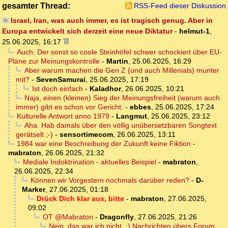
gesamter Thread:
RSS-Feed dieser Diskussion
Israel, Iran, was auch immer, es ist tragisch genug. Aber in
Europa entwickelt sich derzeit eine neue Diktatur
-
helmut-1
,
25.06.2025, 16:17
Auch: Der sonst so coole Steinhöfel schwer schockiert über EU-
Pläne zur Meinungskontrolle
-
Martin
,
25.06.2025, 16:29
Aber warum machen die Gen Z (und auch Millenials) munter
mit?
-
SevenSamurai
,
25.06.2025, 17:19
Ist doch einfach
-
Kaladhor
,
26.06.2025, 10:21
Naja, einen (kleinen) Sieg der Meinungsfreiheit (warum auch
immer) gibt es schon vor Gericht.
-
ebbes
,
25.06.2025, 17:24
Kulturelle Antwort anno 1979
-
Langmut
,
25.06.2025, 23:12
Aha. Hab damals über den völlig unübersetzbaren Songtext
gerätselt ;-)
-
sensortimecom
,
26.06.2025, 13:11
1984 war eine Beschreibung der Zukunft keine Fiktion
-
mabraton
,
26.06.2025, 21:32
Mediale Indoktrination - aktuelles Beispiel
-
mabraton
,
26.06.2025, 22:34
Können wir Vorgestern nochmals darüber reden?
-
D-
Marker
,
27.06.2025, 01:18
Drück Dich klar aus, bitte
-
mabraton
,
27.06.2025,
09:02
OT @Mabraton
-
Dragonfly
,
27.06.2025, 21:26
Nein, das war ich nicht. :) Nachrichten übers Forum