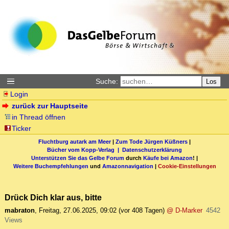
Suche:
Los
Login
zurück zur Hauptseite
in Thread öffnen
Ticker
Fluchtburg autark am Meer
|
Zum Tode Jürgen Küßners
|
Bücher vom Kopp-Verlag |
Datenschutzerklärung
Unterstützen Sie das Gelbe Forum
durch
Käufe bei Amazon
! |
Weitere Buchempfehlungen
und
Amazonnavigation
|
Cookie-Einstellungen
Drück Dich klar aus, bitte
mabraton
,
Freitag, 27.06.2025, 09:02
(vor 408 Tagen)
@ D-Marker
4542
Views