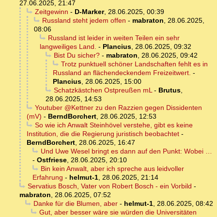
27.06.2025, 21:47
Zeitgewinn
-
D-Marker
,
28.06.2025, 00:39
Russland steht jedem offen
-
mabraton
,
28.06.2025,
08:06
Russland ist leider in weiten Teilen ein sehr
langweiliges Land.
-
Plancius
,
28.06.2025, 09:32
Bist Du sicher?
-
mabraton
,
28.06.2025, 09:42
Trotz punktuell schöner Landschaften fehlt es in
Russland an flächendeckendem Freizeitwert.
-
Plancius
,
28.06.2025, 15:00
Schatzkästchen Ostpreußen mL
-
Brutus
,
28.06.2025, 14:53
Youtuber @Kettner zu den Razzien gegen Dissidenten
(mV)
-
BerndBorchert
,
28.06.2025, 12:53
So wie ich Anwalt Steinhövel verstehe, gibt es keine
Institution, die die Regierung juristisch beobachtet
-
BerndBorchert
,
28.06.2025, 16:47
Und Uwe Wesel bringt es dann auf den Punkt: Wobei …
-
Ostfriese
,
28.06.2025, 20:10
Bin kein Anwalt, aber ich spreche aus leidvoller
Erfahrung
-
helmut-1
,
28.06.2025, 21:14
Servatius Bosch, Vater von Robert Bosch - ein Vorbild
-
mabraton
,
28.06.2025, 07:52
Danke für die Blumen, aber
-
helmut-1
,
28.06.2025, 08:42
Gut, aber besser wäre sie würden die Universitäten