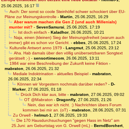
25.06.2025, 16:17
Auch: Der sonst so coole Steinhöfel schwer schockiert über EU-
Pläne zur Meinungskontrolle
-
Martin
,
25.06.2025, 16:29
Aber warum machen die Gen Z (und auch Millenials)
munter mit?
-
SevenSamurai
,
25.06.2025, 17:19
Ist doch einfach
-
Kaladhor
,
26.06.2025, 10:21
Naja, einen (kleinen) Sieg der Meinungsfreiheit (warum auch
immer) gibt es schon vor Gericht.
-
ebbes
,
25.06.2025, 17:24
Kulturelle Antwort anno 1979
-
Langmut
,
25.06.2025, 23:12
Aha. Hab damals über den völlig unübersetzbaren Songtext
gerätselt ;-)
-
sensortimecom
,
26.06.2025, 13:11
1984 war eine Beschreibung der Zukunft keine Fiktion
-
mabraton
,
26.06.2025, 21:32
Mediale Indoktrination - aktuelles Beispiel
-
mabraton
,
26.06.2025, 22:34
Können wir Vorgestern nochmals darüber reden?
-
D-
Marker
,
27.06.2025, 01:18
Drück Dich klar aus, bitte
-
mabraton
,
27.06.2025, 09:02
OT @Mabraton
-
Dragonfly
,
27.06.2025, 21:26
Nein, das war ich nicht. :) Nachrichten übers Forum
kommen bei mir an. (oT)
-
mabraton
,
28.06.2025, 07:31
Zu Orwell
-
helmut-1
,
27.06.2025, 19:33
Die 170 Hausdurchsuchungen "gegen Hass im Netz" am
25.Juni: am Geburtstag von G. Orwell (mL)
-
BerndBorchert
,