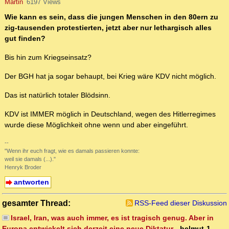
Martin
6197 Views
Wie kann es sein, dass die jungen Menschen in den 80ern zu
zig-tausenden protestierten, jetzt aber nur lethargisch alles
gut finden?
Bis hin zum Kriegseinsatz?
Der BGH hat ja sogar behaupt, bei Krieg wäre KDV nicht möglich.
Das ist natürlich totaler Blödsinn.
KDV ist IMMER möglich in Deutschland, wegen des Hitlerregimes
wurde diese Möglichkeit ohne wenn und aber eingeführt.
--
"Wenn ihr euch fragt, wie es damals passieren konnte:
weil sie damals (...)."
Henryk Broder
antworten
gesamter Thread:
RSS-Feed dieser Diskussion
Israel, Iran, was auch immer, es ist tragisch genug. Aber in
Europa entwickelt sich derzeit eine neue Diktatur
-
helmut-1
,