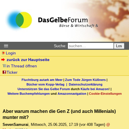
Suche:
Los
Login
zurück zur Hauptseite
in Thread öffnen
Ticker
Fluchtburg autark am Meer
|
Zum Tode Jürgen Küßners
|
Bücher vom Kopp-Verlag |
Datenschutzerklärung
Unterstützen Sie das Gelbe Forum
durch
Käufe bei Amazon
! |
Weitere Buchempfehlungen
und
Amazonnavigation
|
Cookie-Einstellungen
Aber warum machen die Gen Z (und auch Millenials)
munter mit?
SevenSamurai
,
Mittwoch, 25.06.2025, 17:19
(vor 408 Tagen)
@