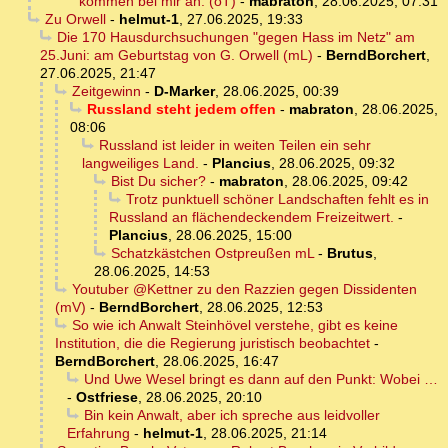
kommen bei mir an. (oT)
-
mabraton
,
28.06.2025, 07:31
Zu Orwell
-
helmut-1
,
27.06.2025, 19:33
Die 170 Hausdurchsuchungen "gegen Hass im Netz" am
25.Juni: am Geburtstag von G. Orwell (mL)
-
BerndBorchert
,
27.06.2025, 21:47
Zeitgewinn
-
D-Marker
,
28.06.2025, 00:39
Russland steht jedem offen
-
mabraton
,
28.06.2025,
08:06
Russland ist leider in weiten Teilen ein sehr
langweiliges Land.
-
Plancius
,
28.06.2025, 09:32
Bist Du sicher?
-
mabraton
,
28.06.2025, 09:42
Trotz punktuell schöner Landschaften fehlt es in
Russland an flächendeckendem Freizeitwert.
-
Plancius
,
28.06.2025, 15:00
Schatzkästchen Ostpreußen mL
-
Brutus
,
28.06.2025, 14:53
Youtuber @Kettner zu den Razzien gegen Dissidenten
(mV)
-
BerndBorchert
,
28.06.2025, 12:53
So wie ich Anwalt Steinhövel verstehe, gibt es keine
Institution, die die Regierung juristisch beobachtet
-
BerndBorchert
,
28.06.2025, 16:47
Und Uwe Wesel bringt es dann auf den Punkt: Wobei …
-
Ostfriese
,
28.06.2025, 20:10
Bin kein Anwalt, aber ich spreche aus leidvoller
Erfahrung
-
helmut-1
,
28.06.2025, 21:14