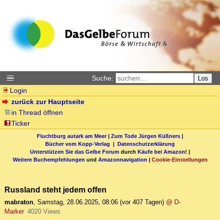
Suche:
Los
Login
zurück zur Hauptseite
in Thread öffnen
Ticker
Fluchtburg autark am Meer
|
Zum Tode Jürgen Küßners
|
Bücher vom Kopp-Verlag |
Datenschutzerklärung
Unterstützen Sie das Gelbe Forum
durch
Käufe bei Amazon
! |
Weitere Buchempfehlungen
und
Amazonnavigation
|
Cookie-Einstellungen
Russland steht jedem offen
mabraton
,
Samstag, 28.06.2025, 08:06
(vor 407 Tagen)
@ D-
Marker
4020 Views