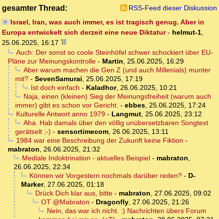
gesamter Thread:
RSS-Feed dieser Diskussion
Israel, Iran, was auch immer, es ist tragisch genug. Aber in
Europa entwickelt sich derzeit eine neue Diktatur
-
helmut-1
,
25.06.2025, 16:17
Auch: Der sonst so coole Steinhöfel schwer schockiert über EU-
Pläne zur Meinungskontrolle
-
Martin
,
25.06.2025, 16:29
Aber warum machen die Gen Z (und auch Millenials) munter
mit?
-
SevenSamurai
,
25.06.2025, 17:19
Ist doch einfach
-
Kaladhor
,
26.06.2025, 10:21
Naja, einen (kleinen) Sieg der Meinungsfreiheit (warum auch
immer) gibt es schon vor Gericht.
-
ebbes
,
25.06.2025, 17:24
Kulturelle Antwort anno 1979
-
Langmut
,
25.06.2025, 23:12
Aha. Hab damals über den völlig unübersetzbaren Songtext
gerätselt ;-)
-
sensortimecom
,
26.06.2025, 13:11
1984 war eine Beschreibung der Zukunft keine Fiktion
-
mabraton
,
26.06.2025, 21:32
Mediale Indoktrination - aktuelles Beispiel
-
mabraton
,
26.06.2025, 22:34
Können wir Vorgestern nochmals darüber reden?
-
D-
Marker
,
27.06.2025, 01:18
Drück Dich klar aus, bitte
-
mabraton
,
27.06.2025, 09:02
OT @Mabraton
-
Dragonfly
,
27.06.2025, 21:26
Nein, das war ich nicht. :) Nachrichten übers Forum