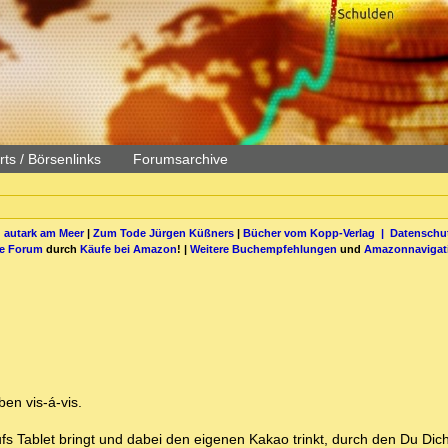
ts / Börsenlinks
Forumsarchive
 autark am Meer
|
Zum Tode Jürgen Küßners
|
Bücher vom Kopp-Verlag |
Datenschut
be Forum
durch
Käufe bei Amazon
! |
Weitere Buchempfehlungen
und
Amazonnavigat
en vis-á-vis.
s Tablet bringt und dabei den eigenen Kakao trinkt, durch den Du Dich