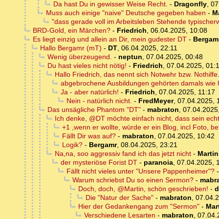
Da hast Du in gewisser Weise Recht.
-
Dragonfly
,
07
Muss auch einige "naive" Deutsche gegeben haben
-
M
"dass gerade voll im Arbeitsleben Stehende typische
BRD-Gold, ein Märchen?
-
Friedrich
,
06.04.2025, 10:08
Es liegt einzig und allein an Dir, mein gudester DT
-
Bergam
Hallo Bergamr (mT)
-
DT
,
06.04.2025, 22:11
Wenig überzeugend.
-
neptun
,
07.04.2025, 00:48
Du hast vieles nicht nötig!
-
Friedrich
,
07.04.2025, 01:
Hallo Friedrich, das nennt sich Notwehr bzw. Nothilfe
abgebrochene Ausbildungen gehörten damals wie he
Ja - aber natürlich!
-
Friedrich
,
07.04.2025, 11:17
Nein - natürlich nicht.
-
FredMeyer
,
07.04.2025, 
Das unsägliche Phantom "DT"
-
mabraton
,
07.04.2025
Ich denke, @DT möchte einfach nicht, dass sein echt
+1 ,wenn er wollte, würde er ein Blog, incl Foto, be
Fällt Dir was auf?
-
mabraton
,
07.04.2025, 10:42
Logik?
-
Bergamr
,
08.04.2025, 23:21
Na,na, soo aggressiv fand ich das jetzt nicht
-
Martin
der mysteriöse Forist DT
-
paranoia
,
07.04.2025, 
Fällt nicht vieles unter "Unsere Pappenheimer"?
Warum schriebst Du so einen Sermon?
-
mabr
Doch, doch, @Martin, schön geschrieben!
-
d
Die "Natur der Sache"
-
mabraton
,
07.04.2
Hier der Gedankengang zum "Sermon"
-
Mar
Verschiedene Lesarten
-
mabraton
,
07.04.