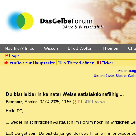
Neu hier? Infos
Wissen
Elliott-Wellen
Themen
Char
Login
zurück zur Hauptseite
in Thread öffnen
Ticker
Fluchtburg
Unterstützen Sie das Gel
Du bist leider in keinster Weise satisfaktionsfähig ...
Bergamr
,
Montag, 07.04.2025, 19:56
@ DT
4101 Views
Hallo DT,
... weder im schriftlichen Austausch im Forum noch im wirklichen Leb
Laß Du gut sein, Du bist derjenige, der das Thema immer wieder auf