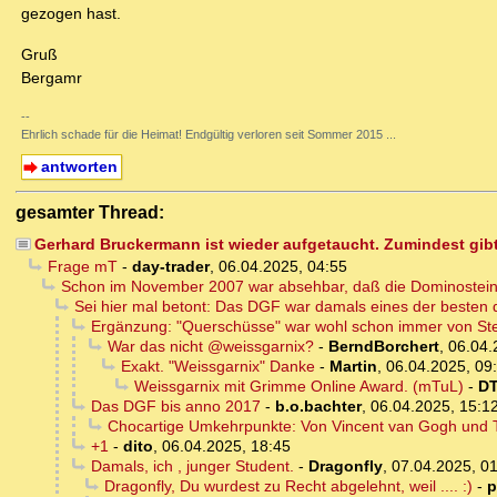
gezogen hast.
Gruß
Bergamr
--
Ehrlich schade für die Heimat! Endgültig verloren seit Sommer 2015 ...
antworten
gesamter Thread:
Gerhard Bruckermann ist wieder aufgetaucht. Zumindest gibt
Frage mT
-
day-trader
,
06.04.2025, 04:55
Schon im November 2007 war absehbar, daß die Dominosteine
Sei hier mal betont: Das DGF war damals eines der besten 
Ergänzung: "Querschüsse" war wohl schon immer von St
War das nicht @weissgarnix?
-
BerndBorchert
,
06.04.
Exakt. "Weissgarnix" Danke
-
Martin
,
06.04.2025, 09
Weissgarnix mit Grimme Online Award. (mTuL)
-
D
Das DGF bis anno 2017
-
b.o.bachter
,
06.04.2025, 15:1
Chocartige Umkehrpunkte: Von Vincent van Gogh und 
+1
-
dito
,
06.04.2025, 18:45
Damals, ich , junger Student.
-
Dragonfly
,
07.04.2025, 0
Dragonfly, Du wurdest zu Recht abgelehnt, weil .... :)
-
p