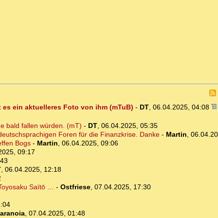
 es ein aktuelleres Foto von ihm (mTuB)
-
DT
,
06.04.2025, 04:08
 bald fallen würden. (mT)
-
DT
,
06.04.2025, 05:35
deutschsprachigen Foren für die Finanzkrise. Danke
-
Martin
,
06.04.20
effen Bogs
-
Martin
,
06.04.2025, 09:06
2025, 09:17
:43
T
,
06.04.2025, 12:18
2
Toyosaku Saïtō …
-
Ostfriese
,
07.04.2025, 17:30
1:04
aranoia
,
07.04.2025, 01:48