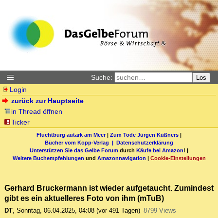
Suche:
Los
Login
zurück zur Hauptseite
in Thread öffnen
Ticker
Fluchtburg autark am Meer
|
Zum Tode Jürgen Küßners
|
Bücher vom Kopp-Verlag |
Datenschutzerklärung
Unterstützen Sie das Gelbe Forum
durch
Käufe bei Amazon
! |
Weitere Buchempfehlungen
und
Amazonnavigation
|
Cookie-Einstellungen
Gerhard Bruckermann ist wieder aufgetaucht. Zumindest
gibt es ein aktuelleres Foto von ihm (mTuB)
DT
,
Sonntag, 06.04.2025, 04:08
(vor 491 Tagen)
8799 Views