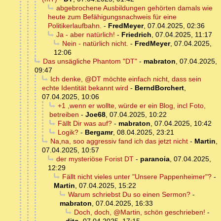
abgebrochene Ausbildungen gehörten damals wie
heute zum Befähigungsnachweis für eine
Politikerlaufbahn.
-
FredMeyer
,
07.04.2025, 02:36
Ja - aber natürlich!
-
Friedrich
,
07.04.2025, 11:17
Nein - natürlich nicht.
-
FredMeyer
,
07.04.2025,
12:06
Das unsägliche Phantom "DT"
-
mabraton
,
07.04.2025,
09:47
Ich denke, @DT möchte einfach nicht, dass sein
echte Identität bekannt wird
-
BerndBorchert
,
07.04.2025, 10:06
+1 ,wenn er wollte, würde er ein Blog, incl Foto,
betreiben
-
Joe68
,
07.04.2025, 10:22
Fällt Dir was auf?
-
mabraton
,
07.04.2025, 10:42
Logik?
-
Bergamr
,
08.04.2025, 23:21
Na,na, soo aggressiv fand ich das jetzt nicht
-
Martin
,
07.04.2025, 10:57
der mysteriöse Forist DT
-
paranoia
,
07.04.2025,
12:29
Fällt nicht vieles unter "Unsere Pappenheimer"?
-
Martin
,
07.04.2025, 15:22
Warum schriebst Du so einen Sermon?
-
mabraton
,
07.04.2025, 16:33
Doch, doch, @Martin, schön geschrieben!
-