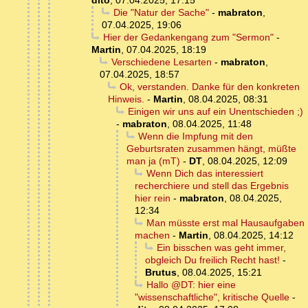
dito
,
07.04.2025, 17:15
Die "Natur der Sache"
-
mabraton
,
07.04.2025, 19:06
Hier der Gedankengang zum "Sermon"
-
Martin
,
07.04.2025, 18:19
Verschiedene Lesarten
-
mabraton
,
07.04.2025, 18:57
Ok, verstanden. Danke für den konkreten
Hinweis.
-
Martin
,
08.04.2025, 08:31
Einigen wir uns auf ein Unentschieden ;)
-
mabraton
,
08.04.2025, 11:48
Wenn die Impfung mit den
Geburtsraten zusammen hängt, müßte
man ja (mT)
-
DT
,
08.04.2025, 12:09
Wenn Dich das interessiert
recherchiere und stell das Ergebnis
hier rein
-
mabraton
,
08.04.2025,
12:34
Man müsste erst mal Hausaufgaben
machen
-
Martin
,
08.04.2025, 14:12
Ein bisschen was geht immer,
obgleich Du freilich Recht hast!
-
Brutus
,
08.04.2025, 15:21
Hallo @DT: hier eine
"wissenschaftliche", kritische Quelle
-