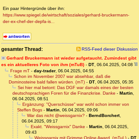
Ein paar Hintergründe über ihn:
https://www.spiegel.de/wirtschaft/soziales/gerhard-bruckermann-
der-ex-chef-der-depfa-is...
antworten
gesamter Thread:
RSS-Feed dieser Diskussion
Gerhard Bruckermann ist wieder aufgetaucht. Zumindest gibt
es ein aktuelleres Foto von ihm (mTuB)
-
DT
,
06.04.2025, 04:08
Frage mT
-
day-trader
,
06.04.2025, 04:55
Schon im November 2007 war absehbar, daß die
Dominosteine bald fallen würden. (mT)
-
DT
,
06.04.2025, 05:35
Sei hier mal betont: Das DGF war damals eines der besten
deutschsprachigen Foren für die Finanzkrise. Danke
-
Martin
,
06.04.2025, 08:51
Ergänzung: "Querschüsse" war wohl schon immer von
Steffen Bogs
-
Martin
,
06.04.2025, 09:06
War das nicht @weissgarnix?
-
BerndBorchert
,
06.04.2025, 09:17
Exakt. "Weissgarnix" Danke
-
Martin
,
06.04.2025,
09:43
Weissgarnix mit Grimme Online Award. (mTuL)
-
DT
,