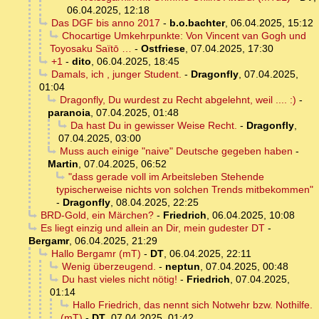
06.04.2025, 12:18
Das DGF bis anno 2017
-
b.o.bachter
,
06.04.2025, 15:12
Chocartige Umkehrpunkte: Von Vincent van Gogh und
Toyosaku Saïtō …
-
Ostfriese
,
07.04.2025, 17:30
+1
-
dito
,
06.04.2025, 18:45
Damals, ich , junger Student.
-
Dragonfly
,
07.04.2025,
01:04
Dragonfly, Du wurdest zu Recht abgelehnt, weil .... :)
-
paranoia
,
07.04.2025, 01:48
Da hast Du in gewisser Weise Recht.
-
Dragonfly
,
07.04.2025, 03:00
Muss auch einige "naive" Deutsche gegeben haben
-
Martin
,
07.04.2025, 06:52
"dass gerade voll im Arbeitsleben Stehende
typischerweise nichts von solchen Trends mitbekommen"
-
Dragonfly
,
08.04.2025, 22:25
BRD-Gold, ein Märchen?
-
Friedrich
,
06.04.2025, 10:08
Es liegt einzig und allein an Dir, mein gudester DT
-
Bergamr
,
06.04.2025, 21:29
Hallo Bergamr (mT)
-
DT
,
06.04.2025, 22:11
Wenig überzeugend.
-
neptun
,
07.04.2025, 00:48
Du hast vieles nicht nötig!
-
Friedrich
,
07.04.2025,
01:14
Hallo Friedrich, das nennt sich Notwehr bzw. Nothilfe.
(mT)
-
DT
,
07.04.2025, 01:42