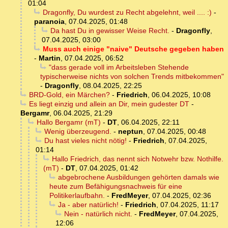
01:04
Dragonfly, Du wurdest zu Recht abgelehnt, weil .... :)
-
paranoia
,
07.04.2025, 01:48
Da hast Du in gewisser Weise Recht.
-
Dragonfly
,
07.04.2025, 03:00
Muss auch einige "naive" Deutsche gegeben haben
-
Martin
,
07.04.2025, 06:52
"dass gerade voll im Arbeitsleben Stehende
typischerweise nichts von solchen Trends mitbekommen"
-
Dragonfly
,
08.04.2025, 22:25
BRD-Gold, ein Märchen?
-
Friedrich
,
06.04.2025, 10:08
Es liegt einzig und allein an Dir, mein gudester DT
-
Bergamr
,
06.04.2025, 21:29
Hallo Bergamr (mT)
-
DT
,
06.04.2025, 22:11
Wenig überzeugend.
-
neptun
,
07.04.2025, 00:48
Du hast vieles nicht nötig!
-
Friedrich
,
07.04.2025,
01:14
Hallo Friedrich, das nennt sich Notwehr bzw. Nothilfe.
(mT)
-
DT
,
07.04.2025, 01:42
abgebrochene Ausbildungen gehörten damals wie
heute zum Befähigungsnachweis für eine
Politikerlaufbahn.
-
FredMeyer
,
07.04.2025, 02:36
Ja - aber natürlich!
-
Friedrich
,
07.04.2025, 11:17
Nein - natürlich nicht.
-
FredMeyer
,
07.04.2025,
12:06