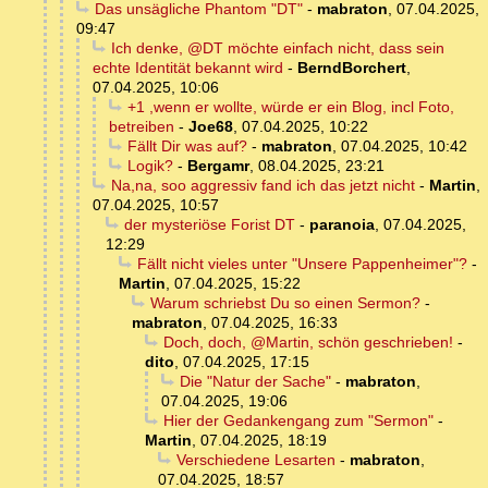
Das unsägliche Phantom "DT"
-
mabraton
,
07.04.2025,
09:47
Ich denke, @DT möchte einfach nicht, dass sein
echte Identität bekannt wird
-
BerndBorchert
,
07.04.2025, 10:06
+1 ,wenn er wollte, würde er ein Blog, incl Foto,
betreiben
-
Joe68
,
07.04.2025, 10:22
Fällt Dir was auf?
-
mabraton
,
07.04.2025, 10:42
Logik?
-
Bergamr
,
08.04.2025, 23:21
Na,na, soo aggressiv fand ich das jetzt nicht
-
Martin
,
07.04.2025, 10:57
der mysteriöse Forist DT
-
paranoia
,
07.04.2025,
12:29
Fällt nicht vieles unter "Unsere Pappenheimer"?
-
Martin
,
07.04.2025, 15:22
Warum schriebst Du so einen Sermon?
-
mabraton
,
07.04.2025, 16:33
Doch, doch, @Martin, schön geschrieben!
-
dito
,
07.04.2025, 17:15
Die "Natur der Sache"
-
mabraton
,
07.04.2025, 19:06
Hier der Gedankengang zum "Sermon"
-
Martin
,
07.04.2025, 18:19
Verschiedene Lesarten
-
mabraton
,
07.04.2025, 18:57