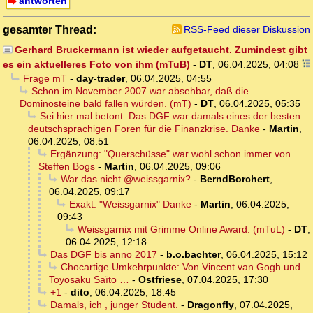
antworten
gesamter Thread:
RSS-Feed dieser Diskussion
Gerhard Bruckermann ist wieder aufgetaucht. Zumindest gibt
es ein aktuelleres Foto von ihm (mTuB)
-
DT
,
06.04.2025, 04:08
Frage mT
-
day-trader
,
06.04.2025, 04:55
Schon im November 2007 war absehbar, daß die
Dominosteine bald fallen würden. (mT)
-
DT
,
06.04.2025, 05:35
Sei hier mal betont: Das DGF war damals eines der besten
deutschsprachigen Foren für die Finanzkrise. Danke
-
Martin
,
06.04.2025, 08:51
Ergänzung: "Querschüsse" war wohl schon immer von
Steffen Bogs
-
Martin
,
06.04.2025, 09:06
War das nicht @weissgarnix?
-
BerndBorchert
,
06.04.2025, 09:17
Exakt. "Weissgarnix" Danke
-
Martin
,
06.04.2025,
09:43
Weissgarnix mit Grimme Online Award. (mTuL)
-
DT
,
06.04.2025, 12:18
Das DGF bis anno 2017
-
b.o.bachter
,
06.04.2025, 15:12
Chocartige Umkehrpunkte: Von Vincent van Gogh und
Toyosaku Saïtō …
-
Ostfriese
,
07.04.2025, 17:30
+1
-
dito
,
06.04.2025, 18:45
Damals, ich , junger Student.
-
Dragonfly
,
07.04.2025,