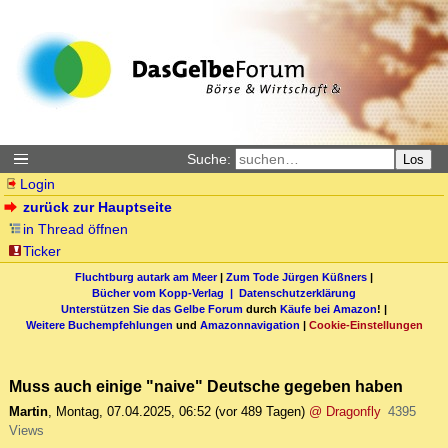
Suche:
Los
Login
zurück zur Hauptseite
in Thread öffnen
Ticker
Fluchtburg autark am Meer
|
Zum Tode Jürgen Küßners
|
Bücher vom Kopp-Verlag |
Datenschutzerklärung
Unterstützen Sie das Gelbe Forum
durch
Käufe bei Amazon
! |
Weitere Buchempfehlungen
und
Amazonnavigation
|
Cookie-Einstellungen
Muss auch einige "naive" Deutsche gegeben haben
Martin
,
Montag, 07.04.2025, 06:52
(vor 489 Tagen)
@ Dragonfly
4395
Views