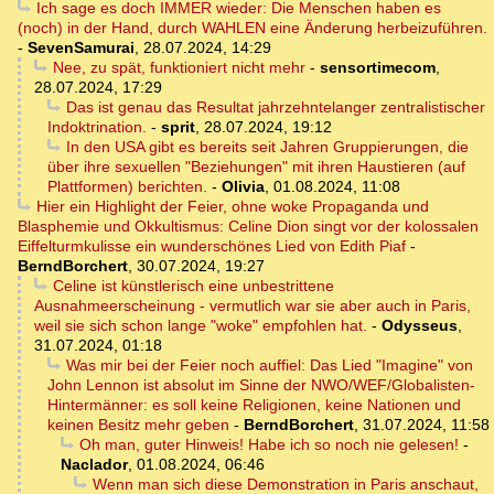
Ich sage es doch IMMER wieder: Die Menschen haben es
(noch) in der Hand, durch WAHLEN eine Änderung herbeizuführen.
-
SevenSamurai
,
28.07.2024, 14:29
Nee, zu spät, funktioniert nicht mehr
-
sensortimecom
,
28.07.2024, 17:29
Das ist genau das Resultat jahrzehntelanger zentralistischer
Indoktrination.
-
sprit
,
28.07.2024, 19:12
In den USA gibt es bereits seit Jahren Gruppierungen, die
über ihre sexuellen "Beziehungen" mit ihren Haustieren (auf
Plattformen) berichten.
-
Olivia
,
01.08.2024, 11:08
Hier ein Highlight der Feier, ohne woke Propaganda und
Blasphemie und Okkultismus: Celine Dion singt vor der kolossalen
Eiffelturmkulisse ein wunderschönes Lied von Edith Piaf
-
BerndBorchert
,
30.07.2024, 19:27
Celine ist künstlerisch eine unbestrittene
Ausnahmeerscheinung - vermutlich war sie aber auch in Paris,
weil sie sich schon lange "woke" empfohlen hat.
-
Odysseus
,
31.07.2024, 01:18
Was mir bei der Feier noch auffiel: Das Lied "Imagine" von
John Lennon ist absolut im Sinne der NWO/WEF/Globalisten-
Hintermänner: es soll keine Religionen, keine Nationen und
keinen Besitz mehr geben
-
BerndBorchert
,
31.07.2024, 11:58
Oh man, guter Hinweis! Habe ich so noch nie gelesen!
-
Naclador
,
01.08.2024, 06:46
Wenn man sich diese Demonstration in Paris anschaut,