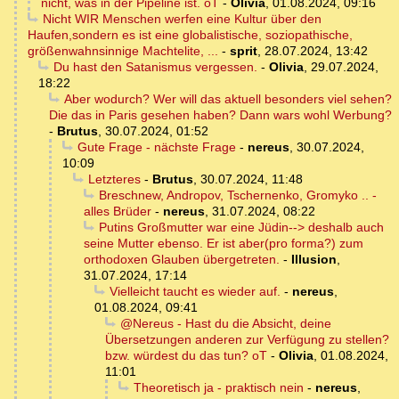
nicht, was in der Pipeline ist. oT
-
Olivia
,
01.08.2024, 09:16
Nicht WIR Menschen werfen eine Kultur über den
Haufen,sondern es ist eine globalistische, soziopathische,
größenwahnsinnige Machtelite, ...
-
sprit
,
28.07.2024, 13:42
Du hast den Satanismus vergessen.
-
Olivia
,
29.07.2024,
18:22
Aber wodurch? Wer will das aktuell besonders viel sehen?
Die das in Paris gesehen haben? Dann wars wohl Werbung?
-
Brutus
,
30.07.2024, 01:52
Gute Frage - nächste Frage
-
nereus
,
30.07.2024,
10:09
Letzteres
-
Brutus
,
30.07.2024, 11:48
Breschnew, Andropov, Tschernenko, Gromyko .. -
alles Brüder
-
nereus
,
31.07.2024, 08:22
Putins Großmutter war eine Jüdin--> deshalb auch
seine Mutter ebenso. Er ist aber(pro forma?) zum
orthodoxen Glauben übergetreten.
-
Illusion
,
31.07.2024, 17:14
Vielleicht taucht es wieder auf.
-
nereus
,
01.08.2024, 09:41
@Nereus - Hast du die Absicht, deine
Übersetzungen anderen zur Verfügung zu stellen?
bzw. würdest du das tun? oT
-
Olivia
,
01.08.2024,
11:01
Theoretisch ja - praktisch nein
-
nereus
,