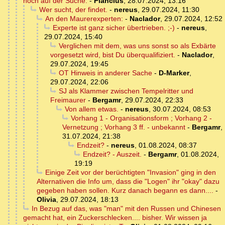
noch auf der Suche.
-
Plancius
,
28.07.2024, 13:16
Wer sucht, der findet.
-
nereus
,
29.07.2024, 11:30
An den Maurerexperten:
-
Naclador
,
29.07.2024, 12:52
Experte ist ganz sicher übertrieben. ;-)
-
nereus
,
29.07.2024, 15:40
Verglichen mit dem, was uns sonst so als Exbärte
vorgesetzt wird, bist Du überqualifiziert.
-
Naclador
,
29.07.2024, 19:45
OT Hinweis in anderer Sache
-
D-Marker
,
29.07.2024, 22:06
SJ als Klammer zwischen Tempelritter und
Freimaurer
-
Bergamr
,
29.07.2024, 22:33
Von allem etwas.
-
nereus
,
30.07.2024, 08:53
Vorhang 1 - Organisationsform ; Vorhang 2 -
Vernetzung ; Vorhang 3 ff. - unbekannt
-
Bergamr
,
31.07.2024, 21:38
Endzeit?
-
nereus
,
01.08.2024, 08:37
Endzeit? - Auszeit.
-
Bergamr
,
01.08.2024,
19:19
Einige Zeit vor der berüchtigten "Invasion" ging in den
Alternativen die Info um, dass die "Logen" ihr "okay" dazu
gegeben haben sollen. Kurz danach begann es dann....
-
Olivia
,
29.07.2024, 18:13
In Bezug auf das, was "man" mit den Russen und Chinesen
gemacht hat, ein Zuckerschlecken.... bisher. Wir wissen ja