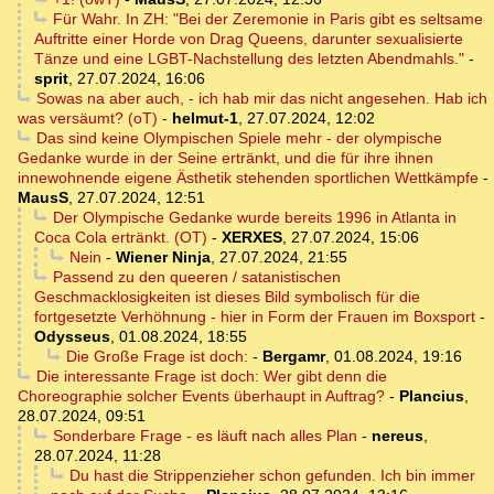
Für Wahr. In ZH: "Bei der Zeremonie in Paris gibt es seltsame
Auftritte einer Horde von Drag Queens, darunter sexualisierte
Tänze und eine LGBT-Nachstellung des letzten Abendmahls."
-
sprit
,
27.07.2024, 16:06
Sowas na aber auch, - ich hab mir das nicht angesehen. Hab ich
was versäumt? (oT)
-
helmut-1
,
27.07.2024, 12:02
Das sind keine Olympischen Spiele mehr - der olympische
Gedanke wurde in der Seine ertränkt, und die für ihre ihnen
innewohnende eigene Ästhetik stehenden sportlichen Wettkämpfe
-
MausS
,
27.07.2024, 12:51
Der Olympische Gedanke wurde bereits 1996 in Atlanta in
Coca Cola ertränkt. (OT)
-
XERXES
,
27.07.2024, 15:06
Nein
-
Wiener Ninja
,
27.07.2024, 21:55
Passend zu den queeren / satanistischen
Geschmacklosigkeiten ist dieses Bild symbolisch für die
fortgesetzte Verhöhnung - hier in Form der Frauen im Boxsport
-
Odysseus
,
01.08.2024, 18:55
Die Große Frage ist doch:
-
Bergamr
,
01.08.2024, 19:16
Die interessante Frage ist doch: Wer gibt denn die
Choreographie solcher Events überhaupt in Auftrag?
-
Plancius
,
28.07.2024, 09:51
Sonderbare Frage - es läuft nach alles Plan
-
nereus
,
28.07.2024, 11:28
Du hast die Strippenzieher schon gefunden. Ich bin immer