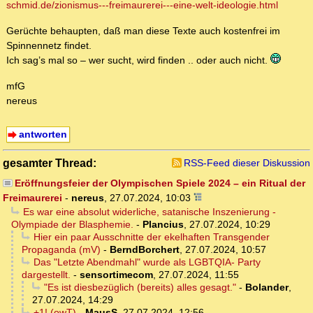
schmid.de/zionismus---freimaurerei---eine-welt-ideologie.html
Gerüchte behaupten, daß man diese Texte auch kostenfrei im
Spinnennetz findet.
Ich sag’s mal so – wer sucht, wird finden .. oder auch nicht.
mfG
nereus
antworten
gesamter Thread:
RSS-Feed dieser Diskussion
Eröffnungsfeier der Olympischen Spiele 2024 – ein Ritual der
Freimaurerei
-
nereus
,
27.07.2024, 10:03
Es war eine absolut widerliche, satanische Inszenierung -
Olympiade der Blasphemie.
-
Plancius
,
27.07.2024, 10:29
Hier ein paar Ausschnitte der ekelhaften Transgender
Propaganda (mV)
-
BerndBorchert
,
27.07.2024, 10:57
Das "Letzte Abendmahl" wurde als LGBTQIA- Party
dargestellt.
-
sensortimecom
,
27.07.2024, 11:55
"Es ist diesbezüglich (bereits) alles gesagt."
-
Bolander
,
27.07.2024, 14:29
+1! (owT)
-
MausS
,
27.07.2024, 12:56