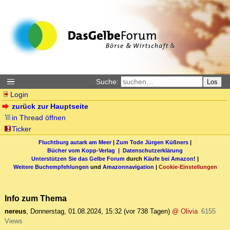
Suche:
Los
Login
zurück zur Hauptseite
in Thread öffnen
Ticker
Fluchtburg autark am Meer
|
Zum Tode Jürgen Küßners
|
Bücher vom Kopp-Verlag |
Datenschutzerklärung
Unterstützen Sie das Gelbe Forum
durch
Käufe bei Amazon
! |
Weitere Buchempfehlungen
und
Amazonnavigation
|
Cookie-Einstellungen
Info zum Thema
nereus
,
Donnerstag, 01.08.2024, 15:32
(vor 738 Tagen)
@ Olivia
6155
Views