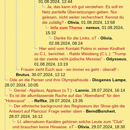
01.08.2024, 12:44
Ja, das kann ich gut verstehen. Es soll im
Netz partielle Übersetzungen geben. Nur
gelesen, nicht weiter recherchiert. Kennst du
die zufällig?
-
Olivia
,
01.08.2024, 13:58
Info zum Thema
-
nereus
,
01.08.2024,
15:32
Danke für die Links. oT
-
Olivia
,
02.08.2024, 08:24
Hier wird vom Kontakt Putins in seiner Kindheit
zu C.L. berichtet. - Rabbi Weisberg (C.L.): "Trump
ist der zweite nicht-jüdische Messias"
-
Odysseus
,
01.08.2024, 13:19
Frauen zieht Euch aus - wo immer es geht - überall!
-
Brutus
,
30.07.2024, 12:12
Ode an die Pariser und ihre Olympiafreude
-
Diogenes Lampe
,
28.07.2024, 10:05
Genial - Applaus, Applaus (o.T.)
-
Lannic
,
28.07.2024, 16:14
Es ist die allumfassende Rache auf das "Abendland" für den
"Holocaust" ...
-
Reffke
,
28.07.2024, 13:35
Der ethnische background des Regisseurs der Show gibt die
Antwort auf Plancius' Frage weiter oben
-
BerndBorchert
,
28.07.2024, 16:12
Lt. alternativen Kanälen gehören solche Leute zum "Club"
und brauchen keine Hinweise. oT
-
Olivia
,
29.07.2024, 18:30