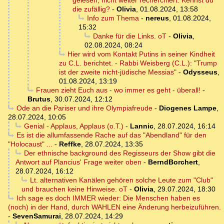
gelesen, nicht weiter recherchiert. Kennst du
die zufällig?
-
Olivia
,
01.08.2024, 13:58
Info zum Thema
-
nereus
,
01.08.2024,
15:32
Danke für die Links. oT
-
Olivia
,
02.08.2024, 08:24
Hier wird vom Kontakt Putins in seiner Kindheit
zu C.L. berichtet. - Rabbi Weisberg (C.L.): "Trump
ist der zweite nicht-jüdische Messias"
-
Odysseus
,
01.08.2024, 13:19
Frauen zieht Euch aus - wo immer es geht - überall!
-
Brutus
,
30.07.2024, 12:12
Ode an die Pariser und ihre Olympiafreude
-
Diogenes Lampe
,
28.07.2024, 10:05
Genial - Applaus, Applaus (o.T.)
-
Lannic
,
28.07.2024, 16:14
Es ist die allumfassende Rache auf das "Abendland" für den
"Holocaust" ...
-
Reffke
,
28.07.2024, 13:35
Der ethnische background des Regisseurs der Show gibt die
Antwort auf Plancius' Frage weiter oben
-
BerndBorchert
,
28.07.2024, 16:12
Lt. alternativen Kanälen gehören solche Leute zum "Club"
und brauchen keine Hinweise. oT
-
Olivia
,
29.07.2024, 18:30
Ich sage es doch IMMER wieder: Die Menschen haben es
(noch) in der Hand, durch WAHLEN eine Änderung herbeizuführen.
-
SevenSamurai
,
28.07.2024, 14:29