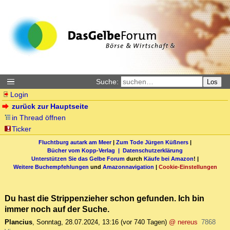
Suche:
Los
Login
zurück zur Hauptseite
in Thread öffnen
Ticker
Fluchtburg autark am Meer
|
Zum Tode Jürgen Küßners
|
Bücher vom Kopp-Verlag |
Datenschutzerklärung
Unterstützen Sie das Gelbe Forum
durch
Käufe bei Amazon
! |
Weitere Buchempfehlungen
und
Amazonnavigation
|
Cookie-Einstellungen
Du hast die Strippenzieher schon gefunden. Ich bin
immer noch auf der Suche.
Plancius
,
Sonntag, 28.07.2024, 13:16
(vor 740 Tagen)
@ nereus
7868