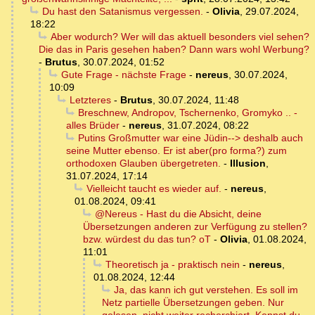
Du hast den Satanismus vergessen.
-
Olivia
,
29.07.2024,
18:22
Aber wodurch? Wer will das aktuell besonders viel sehen?
Die das in Paris gesehen haben? Dann wars wohl Werbung?
-
Brutus
,
30.07.2024, 01:52
Gute Frage - nächste Frage
-
nereus
,
30.07.2024,
10:09
Letzteres
-
Brutus
,
30.07.2024, 11:48
Breschnew, Andropov, Tschernenko, Gromyko .. -
alles Brüder
-
nereus
,
31.07.2024, 08:22
Putins Großmutter war eine Jüdin--> deshalb auch
seine Mutter ebenso. Er ist aber(pro forma?) zum
orthodoxen Glauben übergetreten.
-
Illusion
,
31.07.2024, 17:14
Vielleicht taucht es wieder auf.
-
nereus
,
01.08.2024, 09:41
@Nereus - Hast du die Absicht, deine
Übersetzungen anderen zur Verfügung zu stellen?
bzw. würdest du das tun? oT
-
Olivia
,
01.08.2024,
11:01
Theoretisch ja - praktisch nein
-
nereus
,
01.08.2024, 12:44
Ja, das kann ich gut verstehen. Es soll im
Netz partielle Übersetzungen geben. Nur