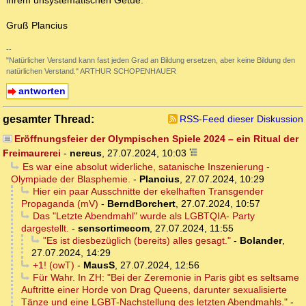
ihrem unsystematischen Getue.
Gruß Plancius
--
"Natürlicher Verstand kann fast jeden Grad an Bildung ersetzen, aber keine Bildung den
natürlichen Verstand." ARTHUR SCHOPENHAUER
antworten
gesamter Thread:
RSS-Feed dieser Diskussion
Eröffnungsfeier der Olympischen Spiele 2024 – ein Ritual der
Freimaurerei
-
nereus
,
27.07.2024, 10:03
Es war eine absolut widerliche, satanische Inszenierung -
Olympiade der Blasphemie.
-
Plancius
,
27.07.2024, 10:29
Hier ein paar Ausschnitte der ekelhaften Transgender
Propaganda (mV)
-
BerndBorchert
,
27.07.2024, 10:57
Das "Letzte Abendmahl" wurde als LGBTQIA- Party
dargestellt.
-
sensortimecom
,
27.07.2024, 11:55
"Es ist diesbezüglich (bereits) alles gesagt."
-
Bolander
,
27.07.2024, 14:29
+1! (owT)
-
MausS
,
27.07.2024, 12:56
Für Wahr. In ZH: "Bei der Zeremonie in Paris gibt es seltsame
Auftritte einer Horde von Drag Queens, darunter sexualisierte
Tänze und eine LGBT-Nachstellung des letzten Abendmahls."
-