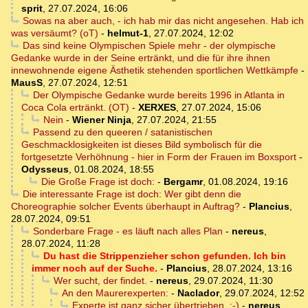
sprit
,
27.07.2024, 16:06
Sowas na aber auch, - ich hab mir das nicht angesehen. Hab ich
was versäumt? (oT)
-
helmut-1
,
27.07.2024, 12:02
Das sind keine Olympischen Spiele mehr - der olympische
Gedanke wurde in der Seine ertränkt, und die für ihre ihnen
innewohnende eigene Ästhetik stehenden sportlichen Wettkämpfe
-
MausS
,
27.07.2024, 12:51
Der Olympische Gedanke wurde bereits 1996 in Atlanta in
Coca Cola ertränkt. (OT)
-
XERXES
,
27.07.2024, 15:06
Nein
-
Wiener Ninja
,
27.07.2024, 21:55
Passend zu den queeren / satanistischen
Geschmacklosigkeiten ist dieses Bild symbolisch für die
fortgesetzte Verhöhnung - hier in Form der Frauen im Boxsport
-
Odysseus
,
01.08.2024, 18:55
Die Große Frage ist doch:
-
Bergamr
,
01.08.2024, 19:16
Die interessante Frage ist doch: Wer gibt denn die
Choreographie solcher Events überhaupt in Auftrag?
-
Plancius
,
28.07.2024, 09:51
Sonderbare Frage - es läuft nach alles Plan
-
nereus
,
28.07.2024, 11:28
Du hast die Strippenzieher schon gefunden. Ich bin
immer noch auf der Suche.
-
Plancius
,
28.07.2024, 13:16
Wer sucht, der findet.
-
nereus
,
29.07.2024, 11:30
An den Maurerexperten:
-
Naclador
,
29.07.2024, 12:52
Experte ist ganz sicher übertrieben. ;-)
-
nereus
,