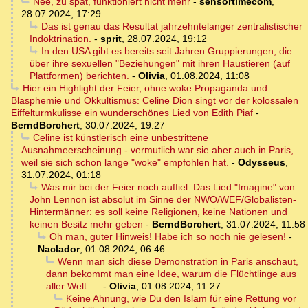
Nee, zu spät, funktioniert nicht mehr
-
sensortimecom
,
28.07.2024, 17:29
Das ist genau das Resultat jahrzehntelanger zentralistischer
Indoktrination.
-
sprit
,
28.07.2024, 19:12
In den USA gibt es bereits seit Jahren Gruppierungen, die
über ihre sexuellen "Beziehungen" mit ihren Haustieren (auf
Plattformen) berichten.
-
Olivia
,
01.08.2024, 11:08
Hier ein Highlight der Feier, ohne woke Propaganda und
Blasphemie und Okkultismus: Celine Dion singt vor der kolossalen
Eiffelturmkulisse ein wunderschönes Lied von Edith Piaf
-
BerndBorchert
,
30.07.2024, 19:27
Celine ist künstlerisch eine unbestrittene
Ausnahmeerscheinung - vermutlich war sie aber auch in Paris,
weil sie sich schon lange "woke" empfohlen hat.
-
Odysseus
,
31.07.2024, 01:18
Was mir bei der Feier noch auffiel: Das Lied "Imagine" von
John Lennon ist absolut im Sinne der NWO/WEF/Globalisten-
Hintermänner: es soll keine Religionen, keine Nationen und
keinen Besitz mehr geben
-
BerndBorchert
,
31.07.2024, 11:58
Oh man, guter Hinweis! Habe ich so noch nie gelesen!
-
Naclador
,
01.08.2024, 06:46
Wenn man sich diese Demonstration in Paris anschaut,
dann bekommt man eine Idee, warum die Flüchtlinge aus
aller Welt.....
-
Olivia
,
01.08.2024, 11:27
Keine Ahnung, wie Du den Islam für eine Rettung vor