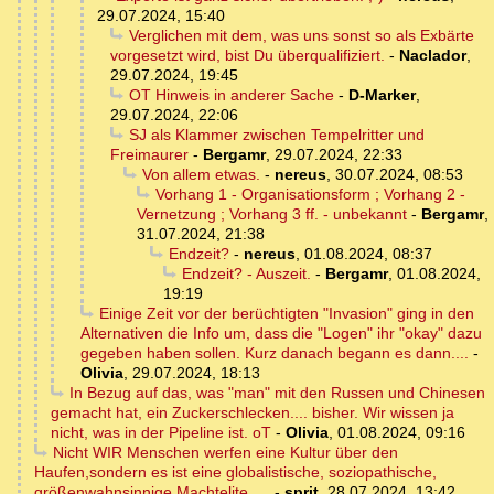
29.07.2024, 15:40
Verglichen mit dem, was uns sonst so als Exbärte
vorgesetzt wird, bist Du überqualifiziert.
-
Naclador
,
29.07.2024, 19:45
OT Hinweis in anderer Sache
-
D-Marker
,
29.07.2024, 22:06
SJ als Klammer zwischen Tempelritter und
Freimaurer
-
Bergamr
,
29.07.2024, 22:33
Von allem etwas.
-
nereus
,
30.07.2024, 08:53
Vorhang 1 - Organisationsform ; Vorhang 2 -
Vernetzung ; Vorhang 3 ff. - unbekannt
-
Bergamr
,
31.07.2024, 21:38
Endzeit?
-
nereus
,
01.08.2024, 08:37
Endzeit? - Auszeit.
-
Bergamr
,
01.08.2024,
19:19
Einige Zeit vor der berüchtigten "Invasion" ging in den
Alternativen die Info um, dass die "Logen" ihr "okay" dazu
gegeben haben sollen. Kurz danach begann es dann....
-
Olivia
,
29.07.2024, 18:13
In Bezug auf das, was "man" mit den Russen und Chinesen
gemacht hat, ein Zuckerschlecken.... bisher. Wir wissen ja
nicht, was in der Pipeline ist. oT
-
Olivia
,
01.08.2024, 09:16
Nicht WIR Menschen werfen eine Kultur über den
Haufen,sondern es ist eine globalistische, soziopathische,
größenwahnsinnige Machtelite, ...
-
sprit
,
28.07.2024, 13:42