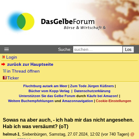
Suche:
Los
Login
zurück zur Hauptseite
in Thread öffnen
Ticker
Fluchtburg autark am Meer
|
Zum Tode Jürgen Küßners
|
Bücher vom Kopp-Verlag |
Datenschutzerklärung
Unterstützen Sie das Gelbe Forum
durch
Käufe bei Amazon
! |
Weitere Buchempfehlungen
und
Amazonnavigation
|
Cookie-Einstellungen
Sowas na aber auch, - ich hab mir das nicht angesehen.
Hab ich was versäumt? (oT)
helmut-1
,
Siebenbürgen
,
Samstag, 27.07.2024, 12:02
(vor 740 Tagen)
@