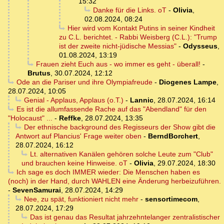
15:32
Danke für die Links. oT
-
Olivia
,
02.08.2024, 08:24
Hier wird vom Kontakt Putins in seiner Kindheit
zu C.L. berichtet. - Rabbi Weisberg (C.L.): "Trump
ist der zweite nicht-jüdische Messias"
-
Odysseus
,
01.08.2024, 13:19
Frauen zieht Euch aus - wo immer es geht - überall!
-
Brutus
,
30.07.2024, 12:12
Ode an die Pariser und ihre Olympiafreude
-
Diogenes Lampe
,
28.07.2024, 10:05
Genial - Applaus, Applaus (o.T.)
-
Lannic
,
28.07.2024, 16:14
Es ist die allumfassende Rache auf das "Abendland" für den
"Holocaust" ...
-
Reffke
,
28.07.2024, 13:35
Der ethnische background des Regisseurs der Show gibt die
Antwort auf Plancius' Frage weiter oben
-
BerndBorchert
,
28.07.2024, 16:12
Lt. alternativen Kanälen gehören solche Leute zum "Club"
und brauchen keine Hinweise. oT
-
Olivia
,
29.07.2024, 18:30
Ich sage es doch IMMER wieder: Die Menschen haben es
(noch) in der Hand, durch WAHLEN eine Änderung herbeizuführen.
-
SevenSamurai
,
28.07.2024, 14:29
Nee, zu spät, funktioniert nicht mehr
-
sensortimecom
,
28.07.2024, 17:29
Das ist genau das Resultat jahrzehntelanger zentralistischer