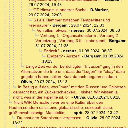
29.07.2024, 19:45
OT Hinweis in anderer Sache
-
D-Marker
,
29.07.2024, 22:06
SJ als Klammer zwischen Tempelritter und
Freimaurer
-
Bergamr
,
29.07.2024, 22:33
Von allem etwas.
-
nereus
,
30.07.2024, 08:53
Vorhang 1 - Organisationsform ; Vorhang 2 -
Vernetzung ; Vorhang 3 ff. - unbekannt
-
Bergamr
,
31.07.2024, 21:38
Endzeit?
-
nereus
,
01.08.2024, 08:37
Endzeit? - Auszeit.
-
Bergamr
,
01.08.2024,
19:19
Einige Zeit vor der berüchtigten "Invasion" ging in den
Alternativen die Info um, dass die "Logen" ihr "okay" dazu
gegeben haben sollen. Kurz danach begann es dann....
-
Olivia
,
29.07.2024, 18:13
In Bezug auf das, was "man" mit den Russen und Chinesen
gemacht hat, ein Zuckerschlecken.... bisher. Wir wissen ja
nicht, was in der Pipeline ist. oT
-
Olivia
,
01.08.2024, 09:16
Nicht WIR Menschen werfen eine Kultur über den
Haufen,sondern es ist eine globalistische, soziopathische,
größenwahnsinnige Machtelite, ...
-
sprit
,
28.07.2024, 13:42
Du hast den Satanismus vergessen.
-
Olivia
,
29.07.2024,
18:22