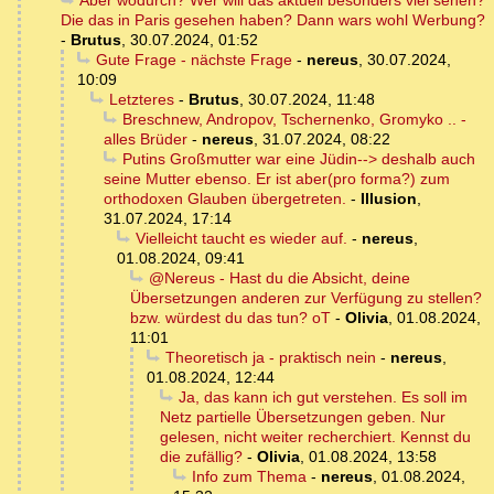
Aber wodurch? Wer will das aktuell besonders viel sehen?
Die das in Paris gesehen haben? Dann wars wohl Werbung?
-
Brutus
,
30.07.2024, 01:52
Gute Frage - nächste Frage
-
nereus
,
30.07.2024,
10:09
Letzteres
-
Brutus
,
30.07.2024, 11:48
Breschnew, Andropov, Tschernenko, Gromyko .. -
alles Brüder
-
nereus
,
31.07.2024, 08:22
Putins Großmutter war eine Jüdin--> deshalb auch
seine Mutter ebenso. Er ist aber(pro forma?) zum
orthodoxen Glauben übergetreten.
-
Illusion
,
31.07.2024, 17:14
Vielleicht taucht es wieder auf.
-
nereus
,
01.08.2024, 09:41
@Nereus - Hast du die Absicht, deine
Übersetzungen anderen zur Verfügung zu stellen?
bzw. würdest du das tun? oT
-
Olivia
,
01.08.2024,
11:01
Theoretisch ja - praktisch nein
-
nereus
,
01.08.2024, 12:44
Ja, das kann ich gut verstehen. Es soll im
Netz partielle Übersetzungen geben. Nur
gelesen, nicht weiter recherchiert. Kennst du
die zufällig?
-
Olivia
,
01.08.2024, 13:58
Info zum Thema
-
nereus
,
01.08.2024,