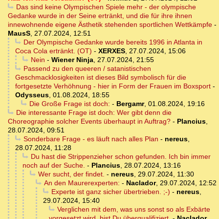
Das sind keine Olympischen Spiele mehr - der olympische
Gedanke wurde in der Seine ertränkt, und die für ihre ihnen
innewohnende eigene Ästhetik stehenden sportlichen Wettkämpfe
-
MausS
,
27.07.2024, 12:51
Der Olympische Gedanke wurde bereits 1996 in Atlanta in
Coca Cola ertränkt. (OT)
-
XERXES
,
27.07.2024, 15:06
Nein
-
Wiener Ninja
,
27.07.2024, 21:55
Passend zu den queeren / satanistischen
Geschmacklosigkeiten ist dieses Bild symbolisch für die
fortgesetzte Verhöhnung - hier in Form der Frauen im Boxsport
-
Odysseus
,
01.08.2024, 18:55
Die Große Frage ist doch:
-
Bergamr
,
01.08.2024, 19:16
Die interessante Frage ist doch: Wer gibt denn die
Choreographie solcher Events überhaupt in Auftrag?
-
Plancius
,
28.07.2024, 09:51
Sonderbare Frage - es läuft nach alles Plan
-
nereus
,
28.07.2024, 11:28
Du hast die Strippenzieher schon gefunden. Ich bin immer
noch auf der Suche.
-
Plancius
,
28.07.2024, 13:16
Wer sucht, der findet.
-
nereus
,
29.07.2024, 11:30
An den Maurerexperten:
-
Naclador
,
29.07.2024, 12:52
Experte ist ganz sicher übertrieben. ;-)
-
nereus
,
29.07.2024, 15:40
Verglichen mit dem, was uns sonst so als Exbärte
vorgesetzt wird, bist Du überqualifiziert.
-
Naclador
,