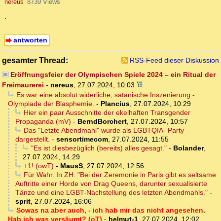
nereus
8739 Views
.
antworten
gesamter Thread:
RSS-Feed dieser Diskussion
Eröffnungsfeier der Olympischen Spiele 2024 – ein Ritual der
Freimaurerei
-
nereus
,
27.07.2024, 10:03
Es war eine absolut widerliche, satanische Inszenierung -
Olympiade der Blasphemie.
-
Plancius
,
27.07.2024, 10:29
Hier ein paar Ausschnitte der ekelhaften Transgender
Propaganda (mV)
-
BerndBorchert
,
27.07.2024, 10:57
Das "Letzte Abendmahl" wurde als LGBTQIA- Party
dargestellt.
-
sensortimecom
,
27.07.2024, 11:55
"Es ist diesbezüglich (bereits) alles gesagt."
-
Bolander
,
27.07.2024, 14:29
+1! (owT)
-
MausS
,
27.07.2024, 12:56
Für Wahr. In ZH: "Bei der Zeremonie in Paris gibt es seltsame
Auftritte einer Horde von Drag Queens, darunter sexualisierte
Tänze und eine LGBT-Nachstellung des letzten Abendmahls."
-
sprit
,
27.07.2024, 16:06
Sowas na aber auch, - ich hab mir das nicht angesehen.
Hab ich was versäumt? (oT)
-
helmut-1
,
27.07.2024, 12:02