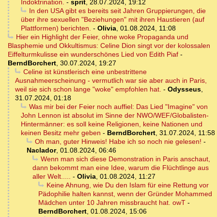
Indoktrination.
-
sprit
,
28.07.2024, 19:12
In den USA gibt es bereits seit Jahren Gruppierungen, die
über ihre sexuellen "Beziehungen" mit ihren Haustieren (auf
Plattformen) berichten.
-
Olivia
,
01.08.2024, 11:08
Hier ein Highlight der Feier, ohne woke Propaganda und
Blasphemie und Okkultismus: Celine Dion singt vor der kolossalen
Eiffelturmkulisse ein wunderschönes Lied von Edith Piaf
-
BerndBorchert
,
30.07.2024, 19:27
Celine ist künstlerisch eine unbestrittene
Ausnahmeerscheinung - vermutlich war sie aber auch in Paris,
weil sie sich schon lange "woke" empfohlen hat.
-
Odysseus
,
31.07.2024, 01:18
Was mir bei der Feier noch auffiel: Das Lied "Imagine" von
John Lennon ist absolut im Sinne der NWO/WEF/Globalisten-
Hintermänner: es soll keine Religionen, keine Nationen und
keinen Besitz mehr geben
-
BerndBorchert
,
31.07.2024, 11:58
Oh man, guter Hinweis! Habe ich so noch nie gelesen!
-
Naclador
,
01.08.2024, 06:46
Wenn man sich diese Demonstration in Paris anschaut,
dann bekommt man eine Idee, warum die Flüchtlinge aus
aller Welt.....
-
Olivia
,
01.08.2024, 11:27
Keine Ahnung, wie Du den Islam für eine Rettung vor
Pädophilie halten kannst, wenn der Gründer Mohammed
Mädchen unter 10 Jahren missbraucht hat. owT
-
BerndBorchert
,
01.08.2024, 15:06