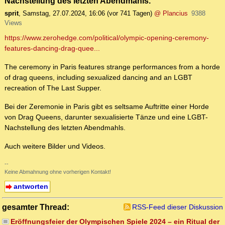
Nachstellung des letzten Abendmahls."
sprit
,
Samstag, 27.07.2024, 16:06
(vor 741 Tagen)
@ Plancius
9388
Views
https://www.zerohedge.com/political/olympic-opening-ceremony-
features-dancing-drag-quee...
The ceremony in Paris features strange performances from a horde
of drag queens, including sexualized dancing and an LGBT
recreation of The Last Supper.
Bei der Zeremonie in Paris gibt es seltsame Auftritte einer Horde
von Drag Queens, darunter sexualisierte Tänze und eine LGBT-
Nachstellung des letzten Abendmahls.
Auch weitere Bilder und Videos.
--
Keine Abmahnung ohne vorherigen Kontakt!
antworten
gesamter Thread:
RSS-Feed dieser Diskussion
Eröffnungsfeier der Olympischen Spiele 2024 – ein Ritual der