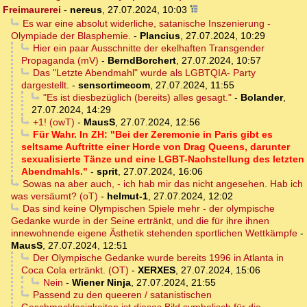
Freimaurerei
-
nereus
,
27.07.2024, 10:03
Es war eine absolut widerliche, satanische Inszenierung -
Olympiade der Blasphemie.
-
Plancius
,
27.07.2024, 10:29
Hier ein paar Ausschnitte der ekelhaften Transgender
Propaganda (mV)
-
BerndBorchert
,
27.07.2024, 10:57
Das "Letzte Abendmahl" wurde als LGBTQIA- Party
dargestellt.
-
sensortimecom
,
27.07.2024, 11:55
"Es ist diesbezüglich (bereits) alles gesagt."
-
Bolander
,
27.07.2024, 14:29
+1! (owT)
-
MausS
,
27.07.2024, 12:56
Für Wahr. In ZH: "Bei der Zeremonie in Paris gibt es
seltsame Auftritte einer Horde von Drag Queens, darunter
sexualisierte Tänze und eine LGBT-Nachstellung des letzten
Abendmahls."
-
sprit
,
27.07.2024, 16:06
Sowas na aber auch, - ich hab mir das nicht angesehen. Hab ich
was versäumt? (oT)
-
helmut-1
,
27.07.2024, 12:02
Das sind keine Olympischen Spiele mehr - der olympische
Gedanke wurde in der Seine ertränkt, und die für ihre ihnen
innewohnende eigene Ästhetik stehenden sportlichen Wettkämpfe
-
MausS
,
27.07.2024, 12:51
Der Olympische Gedanke wurde bereits 1996 in Atlanta in
Coca Cola ertränkt. (OT)
-
XERXES
,
27.07.2024, 15:06
Nein
-
Wiener Ninja
,
27.07.2024, 21:55
Passend zu den queeren / satanistischen