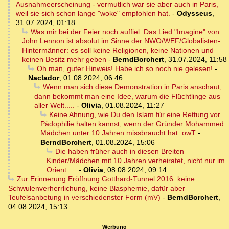
Ausnahmeerscheinung - vermutlich war sie aber auch in Paris,
weil sie sich schon lange "woke" empfohlen hat.
-
Odysseus
,
31.07.2024, 01:18
Was mir bei der Feier noch auffiel: Das Lied "Imagine" von
John Lennon ist absolut im Sinne der NWO/WEF/Globalisten-
Hintermänner: es soll keine Religionen, keine Nationen und
keinen Besitz mehr geben
-
BerndBorchert
,
31.07.2024, 11:58
Oh man, guter Hinweis! Habe ich so noch nie gelesen!
-
Naclador
,
01.08.2024, 06:46
Wenn man sich diese Demonstration in Paris anschaut,
dann bekommt man eine Idee, warum die Flüchtlinge aus
aller Welt.....
-
Olivia
,
01.08.2024, 11:27
Keine Ahnung, wie Du den Islam für eine Rettung vor
Pädophilie halten kannst, wenn der Gründer Mohammed
Mädchen unter 10 Jahren missbraucht hat. owT
-
BerndBorchert
,
01.08.2024, 15:06
Die haben früher auch in diesen Breiten
Kinder/Mädchen mit 10 Jahren verheiratet, nicht nur im
Orient.....
-
Olivia
,
08.08.2024, 09:14
Zur Erinnerung Eröffnung Gotthard-Tunnel 2016: keine
Schwulenverherrlichung, keine Blasphemie, dafür aber
Teufelsanbetung in verschiedenster Form (mV)
-
BerndBorchert
,
04.08.2024, 15:13
Werbung