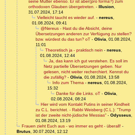
seine Mutter ebenso. Er ist aber(pro forma?) zum
orthodoxen Glauben übergetreten.
-
Illusion
,
31.07.2024, 17:14
Vielleicht taucht es wieder auf.
-
nereus
,
01.08.2024, 09:41
@Nereus - Hast du die Absicht, deine
Übersetzungen anderen zur Verfügung zu stellen?
bzw. würdest du das tun? oT
-
Olivia
,
01.08.2024,
11:01
Theoretisch ja - praktisch nein
-
nereus
,
01.08.2024, 12:44
Ja, das kann ich gut verstehen. Es soll im
Netz partielle Übersetzungen geben. Nur
gelesen, nicht weiter recherchiert. Kennst du
die zufällig?
-
Olivia
,
01.08.2024, 13:58
Info zum Thema
-
nereus
,
01.08.2024,
15:32
Danke für die Links. oT
-
Olivia
,
02.08.2024, 08:24
Hier wird vom Kontakt Putins in seiner Kindheit
zu C.L. berichtet. - Rabbi Weisberg (C.L.): "Trump
ist der zweite nicht-jüdische Messias"
-
Odysseus
,
01.08.2024, 13:19
Frauen zieht Euch aus - wo immer es geht - überall!
-
Brutus
,
30.07.2024, 12:12