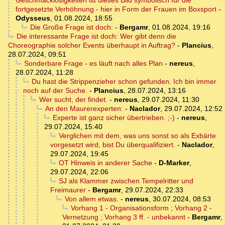
Geschmacklosigkeiten ist dieses Bild symbolisch für die
fortgesetzte Verhöhnung - hier in Form der Frauen im Boxsport
-
Odysseus
,
01.08.2024, 18:55
Die Große Frage ist doch:
-
Bergamr
,
01.08.2024, 19:16
Die interessante Frage ist doch: Wer gibt denn die
Choreographie solcher Events überhaupt in Auftrag?
-
Plancius
,
28.07.2024, 09:51
Sonderbare Frage - es läuft nach alles Plan
-
nereus
,
28.07.2024, 11:28
Du hast die Strippenzieher schon gefunden. Ich bin immer
noch auf der Suche.
-
Plancius
,
28.07.2024, 13:16
Wer sucht, der findet.
-
nereus
,
29.07.2024, 11:30
An den Maurerexperten:
-
Naclador
,
29.07.2024, 12:52
Experte ist ganz sicher übertrieben. ;-)
-
nereus
,
29.07.2024, 15:40
Verglichen mit dem, was uns sonst so als Exbärte
vorgesetzt wird, bist Du überqualifiziert.
-
Naclador
,
29.07.2024, 19:45
OT Hinweis in anderer Sache
-
D-Marker
,
29.07.2024, 22:06
SJ als Klammer zwischen Tempelritter und
Freimaurer
-
Bergamr
,
29.07.2024, 22:33
Von allem etwas.
-
nereus
,
30.07.2024, 08:53
Vorhang 1 - Organisationsform ; Vorhang 2 -
Vernetzung ; Vorhang 3 ff. - unbekannt
-
Bergamr
,