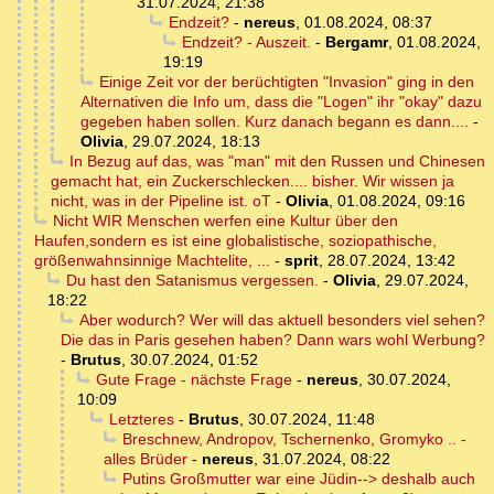
31.07.2024, 21:38
Endzeit?
-
nereus
,
01.08.2024, 08:37
Endzeit? - Auszeit.
-
Bergamr
,
01.08.2024,
19:19
Einige Zeit vor der berüchtigten "Invasion" ging in den
Alternativen die Info um, dass die "Logen" ihr "okay" dazu
gegeben haben sollen. Kurz danach begann es dann....
-
Olivia
,
29.07.2024, 18:13
In Bezug auf das, was "man" mit den Russen und Chinesen
gemacht hat, ein Zuckerschlecken.... bisher. Wir wissen ja
nicht, was in der Pipeline ist. oT
-
Olivia
,
01.08.2024, 09:16
Nicht WIR Menschen werfen eine Kultur über den
Haufen,sondern es ist eine globalistische, soziopathische,
größenwahnsinnige Machtelite, ...
-
sprit
,
28.07.2024, 13:42
Du hast den Satanismus vergessen.
-
Olivia
,
29.07.2024,
18:22
Aber wodurch? Wer will das aktuell besonders viel sehen?
Die das in Paris gesehen haben? Dann wars wohl Werbung?
-
Brutus
,
30.07.2024, 01:52
Gute Frage - nächste Frage
-
nereus
,
30.07.2024,
10:09
Letzteres
-
Brutus
,
30.07.2024, 11:48
Breschnew, Andropov, Tschernenko, Gromyko .. -
alles Brüder
-
nereus
,
31.07.2024, 08:22
Putins Großmutter war eine Jüdin--> deshalb auch