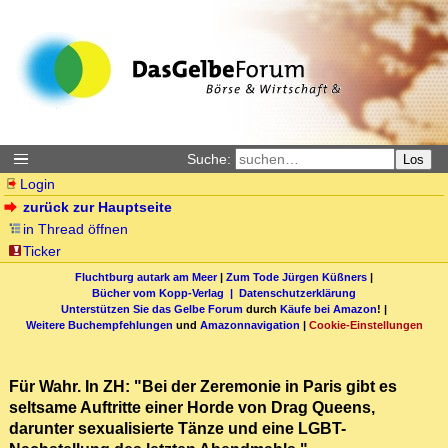
Suche:
Los
Login
zurück zur Hauptseite
in Thread öffnen
Ticker
Fluchtburg autark am Meer
|
Zum Tode Jürgen Küßners
|
Bücher vom Kopp-Verlag |
Datenschutzerklärung
Unterstützen Sie das Gelbe Forum
durch
Käufe bei Amazon
! |
Weitere Buchempfehlungen
und
Amazonnavigation
|
Cookie-Einstellungen
Für Wahr. In ZH: "Bei der Zeremonie in Paris gibt es
seltsame Auftritte einer Horde von Drag Queens,
darunter sexualisierte Tänze und eine LGBT-