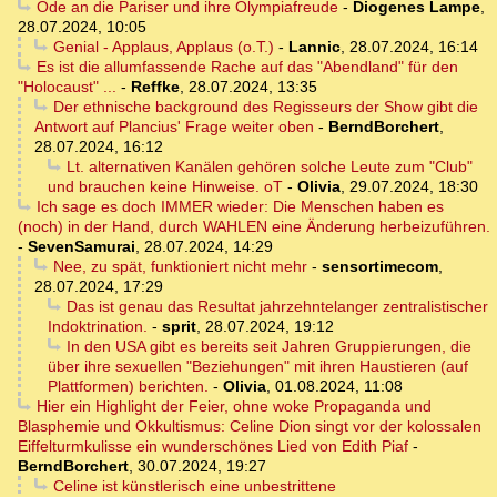
Ode an die Pariser und ihre Olympiafreude
-
Diogenes Lampe
,
28.07.2024, 10:05
Genial - Applaus, Applaus (o.T.)
-
Lannic
,
28.07.2024, 16:14
Es ist die allumfassende Rache auf das "Abendland" für den
"Holocaust" ...
-
Reffke
,
28.07.2024, 13:35
Der ethnische background des Regisseurs der Show gibt die
Antwort auf Plancius' Frage weiter oben
-
BerndBorchert
,
28.07.2024, 16:12
Lt. alternativen Kanälen gehören solche Leute zum "Club"
und brauchen keine Hinweise. oT
-
Olivia
,
29.07.2024, 18:30
Ich sage es doch IMMER wieder: Die Menschen haben es
(noch) in der Hand, durch WAHLEN eine Änderung herbeizuführen.
-
SevenSamurai
,
28.07.2024, 14:29
Nee, zu spät, funktioniert nicht mehr
-
sensortimecom
,
28.07.2024, 17:29
Das ist genau das Resultat jahrzehntelanger zentralistischer
Indoktrination.
-
sprit
,
28.07.2024, 19:12
In den USA gibt es bereits seit Jahren Gruppierungen, die
über ihre sexuellen "Beziehungen" mit ihren Haustieren (auf
Plattformen) berichten.
-
Olivia
,
01.08.2024, 11:08
Hier ein Highlight der Feier, ohne woke Propaganda und
Blasphemie und Okkultismus: Celine Dion singt vor der kolossalen
Eiffelturmkulisse ein wunderschönes Lied von Edith Piaf
-
BerndBorchert
,
30.07.2024, 19:27
Celine ist künstlerisch eine unbestrittene