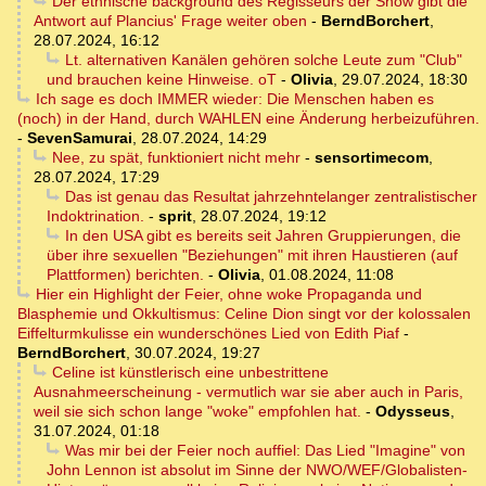
Der ethnische background des Regisseurs der Show gibt die
Antwort auf Plancius' Frage weiter oben
-
BerndBorchert
,
28.07.2024, 16:12
Lt. alternativen Kanälen gehören solche Leute zum "Club"
und brauchen keine Hinweise. oT
-
Olivia
,
29.07.2024, 18:30
Ich sage es doch IMMER wieder: Die Menschen haben es
(noch) in der Hand, durch WAHLEN eine Änderung herbeizuführen.
-
SevenSamurai
,
28.07.2024, 14:29
Nee, zu spät, funktioniert nicht mehr
-
sensortimecom
,
28.07.2024, 17:29
Das ist genau das Resultat jahrzehntelanger zentralistischer
Indoktrination.
-
sprit
,
28.07.2024, 19:12
In den USA gibt es bereits seit Jahren Gruppierungen, die
über ihre sexuellen "Beziehungen" mit ihren Haustieren (auf
Plattformen) berichten.
-
Olivia
,
01.08.2024, 11:08
Hier ein Highlight der Feier, ohne woke Propaganda und
Blasphemie und Okkultismus: Celine Dion singt vor der kolossalen
Eiffelturmkulisse ein wunderschönes Lied von Edith Piaf
-
BerndBorchert
,
30.07.2024, 19:27
Celine ist künstlerisch eine unbestrittene
Ausnahmeerscheinung - vermutlich war sie aber auch in Paris,
weil sie sich schon lange "woke" empfohlen hat.
-
Odysseus
,
31.07.2024, 01:18
Was mir bei der Feier noch auffiel: Das Lied "Imagine" von
John Lennon ist absolut im Sinne der NWO/WEF/Globalisten-