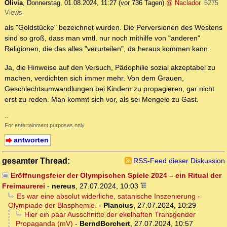
Olivia
,
Donnerstag, 01.08.2024, 11:27
(vor 736 Tagen)
@ Naclador
6275
Views
als "Goldstücke" bezeichnet wurden. Die Perversionen des Westens
sind so groß, dass man vmtl. nur noch mithilfe von "anderen"
Religionen, die das alles "verurteilen", da heraus kommen kann.
Ja, die Hinweise auf den Versuch, Pädophilie sozial akzeptabel zu
machen, verdichten sich immer mehr. Von dem Grauen,
Geschlechtsumwandlungen bei Kindern zu propagieren, gar nicht
erst zu reden. Man kommt sich vor, als sei Mengele zu Gast.
--
For entertainment purposes only.
antworten
gesamter Thread:
RSS-Feed dieser Diskussion
Eröffnungsfeier der Olympischen Spiele 2024 – ein Ritual der
Freimaurerei
-
nereus
,
27.07.2024, 10:03
Es war eine absolut widerliche, satanische Inszenierung -
Olympiade der Blasphemie.
-
Plancius
,
27.07.2024, 10:29
Hier ein paar Ausschnitte der ekelhaften Transgender
Propaganda (mV)
-
BerndBorchert
,
27.07.2024, 10:57