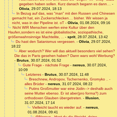
gegeben haben sollen. Kurz danach begann es dann....
-
Olivia
,
29.07.2024, 18:13
In Bezug auf das, was "man" mit den Russen und Chinesen
gemacht hat, ein Zuckerschlecken.... bisher. Wir wissen ja
nicht, was in der Pipeline ist. oT
-
Olivia
,
01.08.2024, 09:16
Nicht WIR Menschen werfen eine Kultur über den
Haufen,sondern es ist eine globalistische, soziopathische,
größenwahnsinnige Machtelite, ...
-
sprit
,
28.07.2024, 13:42
Du hast den Satanismus vergessen.
-
Olivia
,
29.07.2024,
18:22
Aber wodurch? Wer will das aktuell besonders viel sehen?
Die das in Paris gesehen haben? Dann wars wohl Werbung?
-
Brutus
,
30.07.2024, 01:52
Gute Frage - nächste Frage
-
nereus
,
30.07.2024,
10:09
Letzteres
-
Brutus
,
30.07.2024, 11:48
Breschnew, Andropov, Tschernenko, Gromyko .. -
alles Brüder
-
nereus
,
31.07.2024, 08:22
Putins Großmutter war eine Jüdin--> deshalb auch
seine Mutter ebenso. Er ist aber(pro forma?) zum
orthodoxen Glauben übergetreten.
-
Illusion
,
31.07.2024, 17:14
Vielleicht taucht es wieder auf.
-
nereus
,
01.08.2024, 09:41
@Nereus - Hast du die Absicht, deine