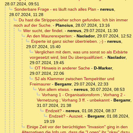
28.07.2024, 09:51
Sonderbare Frage - es läuft nach alles Plan
-
nereus
,
28.07.2024, 11:28
Du hast die Strippenzieher schon gefunden. Ich bin immer
noch auf der Suche.
-
Plancius
,
28.07.2024, 13:16
Wer sucht, der findet.
-
nereus
,
29.07.2024, 11:30
An den Maurerexperten:
-
Naclador
,
29.07.2024, 12:52
Experte ist ganz sicher übertrieben. ;-)
-
nereus
,
29.07.2024, 15:40
Verglichen mit dem, was uns sonst so als Exbärte
vorgesetzt wird, bist Du überqualifiziert.
-
Naclador
,
29.07.2024, 19:45
OT Hinweis in anderer Sache
-
D-Marker
,
29.07.2024, 22:06
SJ als Klammer zwischen Tempelritter und
Freimaurer
-
Bergamr
,
29.07.2024, 22:33
Von allem etwas.
-
nereus
,
30.07.2024, 08:53
Vorhang 1 - Organisationsform ; Vorhang 2 -
Vernetzung ; Vorhang 3 ff. - unbekannt
-
Bergamr
,
31.07.2024, 21:38
Endzeit?
-
nereus
,
01.08.2024, 08:37
Endzeit? - Auszeit.
-
Bergamr
,
01.08.2024,
19:19
Einige Zeit vor der berüchtigten "Invasion" ging in den
Alternativen die Info um, dass die "Logen" ihr "okay" dazu