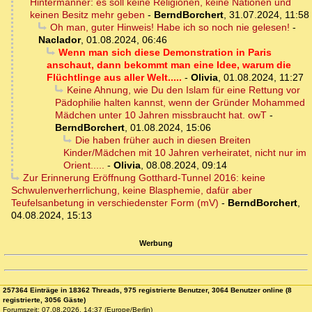
Hintermänner: es soll keine Religionen, keine Nationen und
keinen Besitz mehr geben
-
BerndBorchert
,
31.07.2024, 11:58
Oh man, guter Hinweis! Habe ich so noch nie gelesen!
-
Naclador
,
01.08.2024, 06:46
Wenn man sich diese Demonstration in Paris
anschaut, dann bekommt man eine Idee, warum die
Flüchtlinge aus aller Welt.....
-
Olivia
,
01.08.2024, 11:27
Keine Ahnung, wie Du den Islam für eine Rettung vor
Pädophilie halten kannst, wenn der Gründer Mohammed
Mädchen unter 10 Jahren missbraucht hat. owT
-
BerndBorchert
,
01.08.2024, 15:06
Die haben früher auch in diesen Breiten
Kinder/Mädchen mit 10 Jahren verheiratet, nicht nur im
Orient.....
-
Olivia
,
08.08.2024, 09:14
Zur Erinnerung Eröffnung Gotthard-Tunnel 2016: keine
Schwulenverherrlichung, keine Blasphemie, dafür aber
Teufelsanbetung in verschiedenster Form (mV)
-
BerndBorchert
,
04.08.2024, 15:13
Werbung
257364 Einträge in 18362 Threads, 975 registrierte Benutzer, 3064 Benutzer online (8
registrierte, 3056 Gäste)
Forumszeit: 07.08.2026, 14:37 (Europe/Berlin)