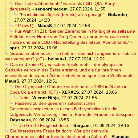
Das "Letzte Abendmahl" wurde als LGBTQIA- Party
dargestellt.
-
sensortimecom
,
27.07.2024, 11:55
"Es ist diesbezüglich (bereits) alles gesagt."
-
Bolander
,
27.07.2024, 14:29
+1! (owT)
-
MausS
,
27.07.2024, 12:56
Für Wahr. In ZH: "Bei der Zeremonie in Paris gibt es seltsame
Auftritte einer Horde von Drag Queens, darunter sexualisierte
Tänze und eine LGBT-Nachstellung des letzten Abendmahls."
-
sprit
,
27.07.2024, 16:06
Sowas na aber auch, - ich hab mir das nicht angesehen. Hab ich
was versäumt? (oT)
-
helmut-1
,
27.07.2024, 12:02
Das sind keine Olympischen Spiele mehr - der olympische
Gedanke wurde in der Seine ertränkt, und die für ihre ihnen
innewohnende eigene Ästhetik stehenden sportlichen Wettkämpfe
-
MausS
,
27.07.2024, 12:51
Der Olympische Gedanke wurde bereits 1996 in Atlanta in
Coca Cola ertränkt. (OT)
-
XERXES
,
27.07.2024, 15:06
Nein
-
Wiener Ninja
,
27.07.2024, 21:55
Passend zu den queeren / satanistischen
Geschmacklosigkeiten ist dieses Bild symbolisch für die
fortgesetzte Verhöhnung - hier in Form der Frauen im Boxsport
-
Odysseus
,
01.08.2024, 18:55
Die Große Frage ist doch:
-
Bergamr
,
01.08.2024, 19:16
Die interessante Frage ist doch: Wer gibt denn die
Choreographie solcher Events überhaupt in Auftrag?
-
Plancius
,