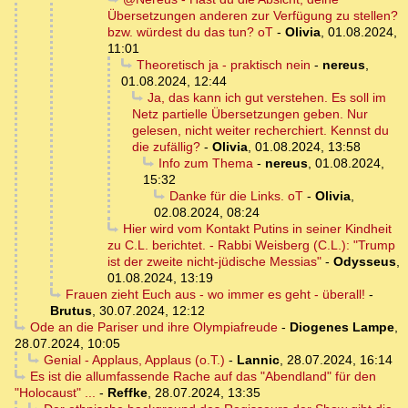
Übersetzungen anderen zur Verfügung zu stellen?
bzw. würdest du das tun? oT
-
Olivia
,
01.08.2024,
11:01
Theoretisch ja - praktisch nein
-
nereus
,
01.08.2024, 12:44
Ja, das kann ich gut verstehen. Es soll im
Netz partielle Übersetzungen geben. Nur
gelesen, nicht weiter recherchiert. Kennst du
die zufällig?
-
Olivia
,
01.08.2024, 13:58
Info zum Thema
-
nereus
,
01.08.2024,
15:32
Danke für die Links. oT
-
Olivia
,
02.08.2024, 08:24
Hier wird vom Kontakt Putins in seiner Kindheit
zu C.L. berichtet. - Rabbi Weisberg (C.L.): "Trump
ist der zweite nicht-jüdische Messias"
-
Odysseus
,
01.08.2024, 13:19
Frauen zieht Euch aus - wo immer es geht - überall!
-
Brutus
,
30.07.2024, 12:12
Ode an die Pariser und ihre Olympiafreude
-
Diogenes Lampe
,
28.07.2024, 10:05
Genial - Applaus, Applaus (o.T.)
-
Lannic
,
28.07.2024, 16:14
Es ist die allumfassende Rache auf das "Abendland" für den
"Holocaust" ...
-
Reffke
,
28.07.2024, 13:35