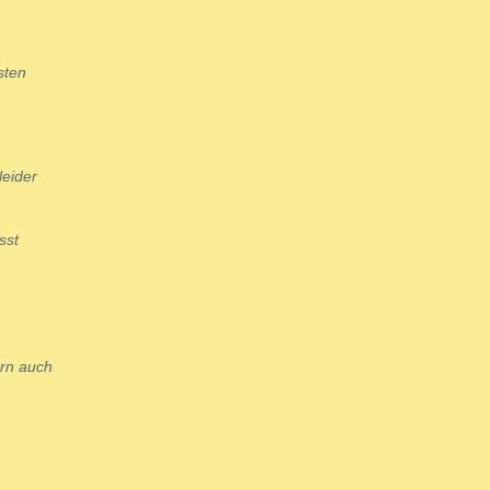
sten
leider
sst
ern auch