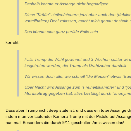
Deshalb konnte er Assange nicht begnadigen.
Diese "Kräfte" stellen/steuern jetzt aber auch den (debil
vorteilhaften) Deal zulassen, macht mich genau deshalb s
Das könnte eine ganz perfide Falle sein.
korrekt!
Falls Trump die Wahl gewinnnt und 3 Wochen später wir
losgetreten werden, die Trump als Drahtzieher darstellt.
Wir wissen doch alle, wie schnell "die Medien" etwas "fr
Über Nacht wird Assange zum "Freiheitskämpfer" und "jour
Mordauftrag gegeben hat, alles bestätigt durch "anonym
Dass aber Trump nicht deep state ist, und dass ein toter Assange d
indem man vor laufender Kamera Trump mit der Pistole auf Assange 
nun mal. Besonders die durch 9/11 geschulten Amis wissen das!