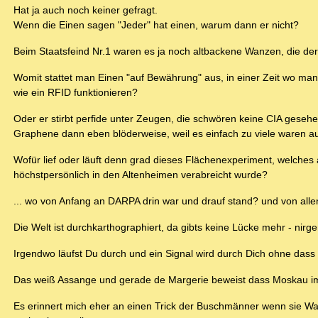
Hat ja auch noch keiner gefragt.
Wenn die Einen sagen "Jeder" hat einen, warum dann er nicht?
Beim Staatsfeind Nr.1 waren es ja noch altbackene Wanzen, die de
Womit stattet man Einen "auf Bewährung" aus, in einer Zeit wo ma
wie ein RFID funktionieren?
Oder er stirbt perfide unter Zeugen, die schwören keine CIA gesehen
Graphene dann eben blöderweise, weil es einfach zu viele waren 
Wofür lief oder läuft denn grad dieses Flächenexperiment, welches a
höchstpersönlich in den Altenheimen verabreicht wurde?
... wo von Anfang an DARPA drin war und drauf stand? und von alle
Die Welt ist durchkarthographiert, da gibts keine Lücke mehr - nirg
Irgendwo läufst Du durch und ein Signal wird durch Dich ohne dass
Das weiß Assange und gerade de Margerie beweist dass Moskau im Fa
Es erinnert mich eher an einen Trick der Buschmänner wenn sie Wa