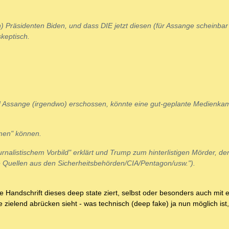
en) Präsidenten Biden, und dass DIE jetzt diesen (für Assange scheinbar
keptisch.
d Assange (irgendwo) erschossen, könnte eine gut-geplante Medienk
amen" können.
nalistischem Vorbild" erklärt und Trump zum hinterlistigen Mörder, de
e Quellen aus den Sicherheitsbehörden/CIA/Pentagon/usw.").
ie Handschrift dieses deep state ziert, selbst oder besonders auch mit
zielend abrücken sieht - was technisch (deep fake) ja nun möglich ist