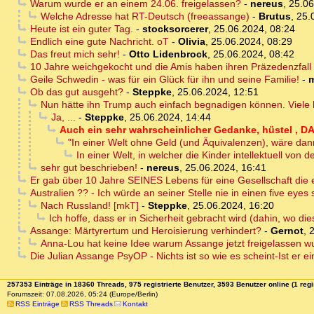
Warum wurde er an einem 24.06. freigelassen?
-
nereus
,
25.06
Welche Adresse hat RT-Deutsch (freeassange)
-
Brutus
,
25.
Heute ist ein guter Tag.
-
stocksorcerer
,
25.06.2024, 08:24
Endlich eine gute Nachricht. oT
-
Olivia
,
25.06.2024, 08:29
Das freut mich sehr!
-
Otto Lidenbrock
,
25.06.2024, 08:42
10 Jahre weichgekocht und die Amis haben ihren Präzedenzfall f
Geile Schwedin - was für ein Glück für ihn und seine Familie!
-
m
Ob das gut ausgeht?
-
Steppke
,
25.06.2024, 12:51
Nun hätte ihn Trump auch einfach begnadigen können. Viele
Ja, ...
-
Steppke
,
25.06.2024, 14:44
Auch ein sehr wahrscheinlicher Gedanke, hüstel , 
"In einer Welt ohne Geld (und Äquivalenzen), wäre dan
In einer Welt, in welcher die Kinder intellektuell von
sehr gut beschrieben!
-
nereus
,
25.06.2024, 16:41
Er gab über 10 Jahre SEINES Lebens für eine Gesellschaft die es
Australien ?? - Ich würde an seiner Stelle nie in einen five eyes 
Nach Russland! [mkT]
-
Steppke
,
25.06.2024, 16:20
Ich hoffe, dass er in Sicherheit gebracht wird (dahin, wo di
Assange: Märtyrertum und Heroisierung verhindert?
-
Gernot
,
2
Anna-Lou hat keine Idee warum Assange jetzt freigelassen wu
Die Julian Assange PsyOP - Nichts ist so wie es scheint-Ist er e
257353 Einträge in 18360 Threads, 975 registrierte Benutzer, 3593 Benutzer online (1 regi
Forumszeit: 07.08.2026, 05:24 (Europe/Berlin)
RSS Einträge
RSS Threads
Kontakt