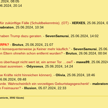
.2024, 08:05
06.2024, 20:14
ür zukünftige Fälle (Schuldbekenntnis). (OT)
-
XERXES
,
25.06.2024, 
abraton
,
25.06.2024, 10:34
 haben Trump dazu geraten.
-
SevenSamurai
,
25.06.2024, 14:02
DARPA?
-
Brutus
,
25.06.2024, 21:07
n konsequenterweise ja Keiner mehr käuflich."
-
SevenSamurai
,
25.06
 den Eltern ohnehin schon entfernt wurden?
-
Brutus
,
26.06.2024, 00:04
 überhaupt nicht wert ist, ein armer Tor ....owT
-
mawa99
,
25.06.2024
staat ausreisen.
-
Odysseus
,
25.06.2024, 14:24
ese Kräfte nicht hinreichen können).
-
Olivia
,
25.06.2024, 18:46
6.06.2024, 09:48
rde. Wahrscheinlich ein vorzeitiges Geburtstagsgeschenk!
-
mabraton
in Freimaurer?
-
Illusion
,
05.07.2024, 22:33
strierte, 3592 Gäste)