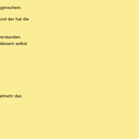
igenschein.
und der hat die
 verstanden
 diesem selbst
ielmehr das