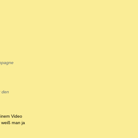
ampagne
r den
 einem Video
, weiß man ja