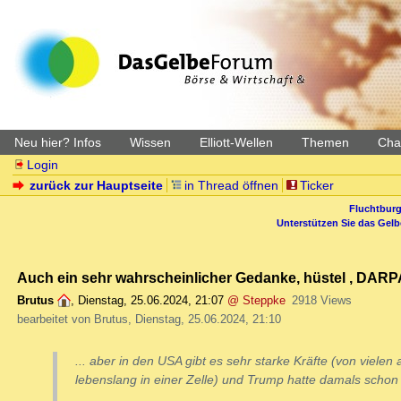
Neu hier? Infos
Wissen
Elliott-Wellen
Themen
Char
Login
zurück zur Hauptseite
in Thread öffnen
Ticker
Fluchtburg
Unterstützen Sie das Gel
Auch ein sehr wahrscheinlicher Gedanke, hüstel , DAR
Brutus
,
Dienstag, 25.06.2024, 21:07
@ Steppke
2918 Views
bearbeitet von Brutus, Dienstag, 25.06.2024, 21:10
... aber in den USA gibt es sehr starke Kräfte (von viele
lebenslang in einer Zelle) und Trump hatte damals schon v