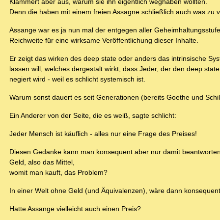
Klammert aber aus, warum sie ihn eigentlich weghaben wollten.
Denn die haben mit einem freien Assagne schließlich auch was zu v
Assange war es ja nun mal der entgegen aller Geheimhaltungsstufen
Reichweite für eine wirksame Veröffentlichung dieser Inhalte.
Er zeigt das wirken des deep state oder anders das intrinsische S
lassen will, welches dergestalt wirkt, dass Jeder, der den deep stat
negiert wird - weil es schlicht systemisch ist.
Warum sonst dauert es seit Generationen (bereits Goethe und Schil
Ein Anderer von der Seite, die es weiß, sagte schlicht:
Jeder Mensch ist käuflich - alles nur eine Frage des Preises!
Diesen Gedanke kann man konsequent aber nur damit beantworten, 
Geld, also das Mittel,
womit man kauft, das Problem?
In einer Welt ohne Geld (und Äquivalenzen), wäre dann konsequente
Hatte Assange vielleicht auch einen Preis?