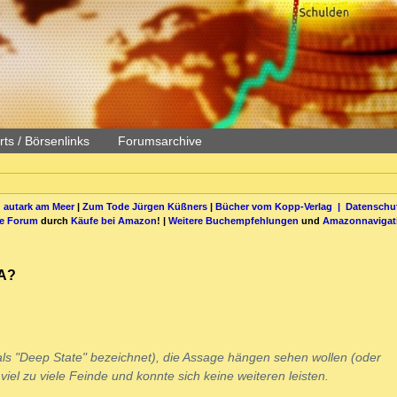
ts / Börsenlinks
Forumsarchive
 autark am Meer
|
Zum Tode Jürgen Küßners
|
Bücher vom Kopp-Verlag |
Datenschut
be Forum
durch
Käufe bei Amazon
! |
Weitere Buchempfehlungen
und
Amazonnavigat
PA?
n als "Deep State" bezeichnet), die Assage hängen sehen wollen (oder
iel zu viele Feinde und konnte sich keine weiteren leisten.