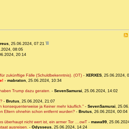
reus
,
25.06.2024, 07:21
.2024, 08:05
06.2024, 20:14
ür zukünftige Fälle (Schuldbekenntnis). (OT)
-
XERXES
,
25.06.2024, 
e!
-
mabraton
,
25.06.2024, 10:34
 haben Trump dazu geraten.
-
SevenSamurai
,
25.06.2024, 14:02
A?
-
Brutus
,
25.06.2024, 21:07
n konsequenterweise ja Keiner mehr käuflich."
-
SevenSamurai
,
25.06
 den Eltern ohnehin schon entfernt wurden?
-
Brutus
,
26.06.2024, 00:04
 überhaupt nicht wert ist, ein armer Tor ....owT
-
mawa99
,
25.06.2024
staat ausreisen.
-
Odysseus
,
25.06.2024, 14:24