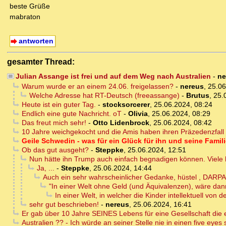
beste Grüße
mabraton
antworten
gesamter Thread:
Julian Assange ist frei und auf dem Weg nach Australien
-
ne
Warum wurde er an einem 24.06. freigelassen?
-
nereus
,
25.06
Welche Adresse hat RT-Deutsch (freeassange)
-
Brutus
,
25.
Heute ist ein guter Tag.
-
stocksorcerer
,
25.06.2024, 08:24
Endlich eine gute Nachricht. oT
-
Olivia
,
25.06.2024, 08:29
Das freut mich sehr!
-
Otto Lidenbrock
,
25.06.2024, 08:42
10 Jahre weichgekocht und die Amis haben ihren Präzedenzfall f
Geile Schwedin - was für ein Glück für ihn und seine Famili
Ob das gut ausgeht?
-
Steppke
,
25.06.2024, 12:51
Nun hätte ihn Trump auch einfach begnadigen können. Viele
Ja, ...
-
Steppke
,
25.06.2024, 14:44
Auch ein sehr wahrscheinlicher Gedanke, hüstel , DARP
"In einer Welt ohne Geld (und Äquivalenzen), wäre dan
In einer Welt, in welcher die Kinder intellektuell von
sehr gut beschrieben!
-
nereus
,
25.06.2024, 16:41
Er gab über 10 Jahre SEINES Lebens für eine Gesellschaft die es
Australien ?? - Ich würde an seiner Stelle nie in einen five eyes 