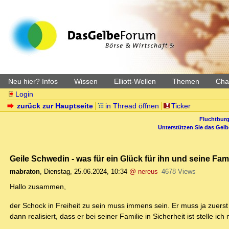
Neu hier? Infos
Wissen
Elliott-Wellen
Themen
Char
Login
zurück zur Hauptseite
in Thread öffnen
Ticker
Fluchtburg
Unterstützen Sie das Gel
Geile Schwedin - was für ein Glück für ihn und seine Fami
mabraton
,
Dienstag, 25.06.2024, 10:34
@ nereus
4678 Views
Hallo zusammen,
der Schock in Freiheit zu sein muss immens sein. Er muss ja zuer
dann realisiert, dass er bei seiner Familie in Sicherheit ist stelle ich