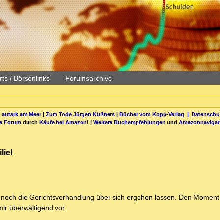
ts / Börsenlinks
Forumsarchive
 autark am Meer
|
Zum Tode Jürgen Küßners
|
Bücher vom Kopp-Verlag |
Datenschut
be Forum
durch
Käufe bei Amazon
! |
Weitere Buchempfehlungen
und
Amazonnavigat
lie!
st noch die Gerichtsverhandlung über sich ergehen lassen. Den Moment
 mir überwältigend vor.