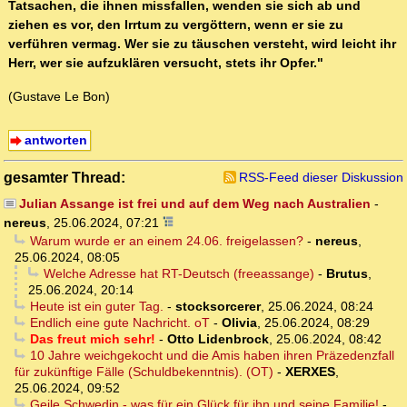
Tatsachen, die ihnen missfallen, wenden sie sich ab und
ziehen es vor, den Irrtum zu vergöttern, wenn er sie zu
verführen vermag. Wer sie zu täuschen versteht, wird leicht ihr
Herr, wer sie aufzuklären versucht, stets ihr Opfer."
(Gustave Le Bon)
antworten
gesamter Thread:
RSS-Feed dieser Diskussion
Julian Assange ist frei und auf dem Weg nach Australien
-
nereus
,
25.06.2024, 07:21
Warum wurde er an einem 24.06. freigelassen?
-
nereus
,
25.06.2024, 08:05
Welche Adresse hat RT-Deutsch (freeassange)
-
Brutus
,
25.06.2024, 20:14
Heute ist ein guter Tag.
-
stocksorcerer
,
25.06.2024, 08:24
Endlich eine gute Nachricht. oT
-
Olivia
,
25.06.2024, 08:29
Das freut mich sehr!
-
Otto Lidenbrock
,
25.06.2024, 08:42
10 Jahre weichgekocht und die Amis haben ihren Präzedenzfall
für zukünftige Fälle (Schuldbekenntnis). (OT)
-
XERXES
,
25.06.2024, 09:52
Geile Schwedin - was für ein Glück für ihn und seine Familie!
-