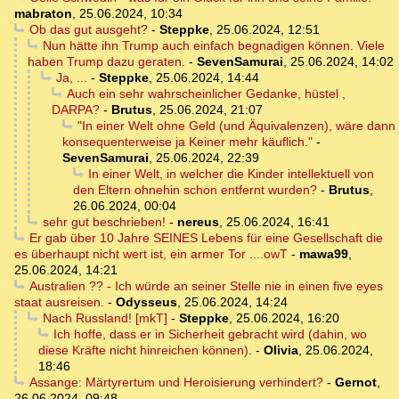
mabraton
,
25.06.2024, 10:34
Ob das gut ausgeht?
-
Steppke
,
25.06.2024, 12:51
Nun hätte ihn Trump auch einfach begnadigen können. Viele
haben Trump dazu geraten.
-
SevenSamurai
,
25.06.2024, 14:02
Ja, ...
-
Steppke
,
25.06.2024, 14:44
Auch ein sehr wahrscheinlicher Gedanke, hüstel ,
DARPA?
-
Brutus
,
25.06.2024, 21:07
"In einer Welt ohne Geld (und Äquivalenzen), wäre dann
konsequenterweise ja Keiner mehr käuflich."
-
SevenSamurai
,
25.06.2024, 22:39
In einer Welt, in welcher die Kinder intellektuell von
den Eltern ohnehin schon entfernt wurden?
-
Brutus
,
26.06.2024, 00:04
sehr gut beschrieben!
-
nereus
,
25.06.2024, 16:41
Er gab über 10 Jahre SEINES Lebens für eine Gesellschaft die
es überhaupt nicht wert ist, ein armer Tor ....owT
-
mawa99
,
25.06.2024, 14:21
Australien ?? - Ich würde an seiner Stelle nie in einen five eyes
staat ausreisen.
-
Odysseus
,
25.06.2024, 14:24
Nach Russland! [mkT]
-
Steppke
,
25.06.2024, 16:20
Ich hoffe, dass er in Sicherheit gebracht wird (dahin, wo
diese Kräfte nicht hinreichen können).
-
Olivia
,
25.06.2024,
18:46
Assange: Märtyrertum und Heroisierung verhindert?
-
Gernot
,
26.06.2024, 09:48