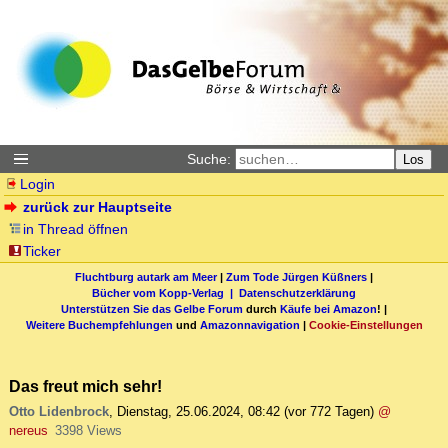
Suche:
Los
Login
zurück zur Hauptseite
in Thread öffnen
Ticker
Fluchtburg autark am Meer
|
Zum Tode Jürgen Küßners
|
Bücher vom Kopp-Verlag |
Datenschutzerklärung
Unterstützen Sie das Gelbe Forum
durch
Käufe bei Amazon
! |
Weitere Buchempfehlungen
und
Amazonnavigation
|
Cookie-Einstellungen
Das freut mich sehr!
Otto Lidenbrock
,
Dienstag, 25.06.2024, 08:42
(vor 772 Tagen)
@
nereus
3398 Views