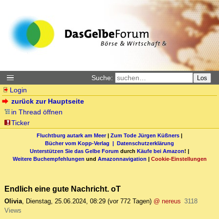
Suche:
Los
Login
zurück zur Hauptseite
in Thread öffnen
Ticker
Fluchtburg autark am Meer
|
Zum Tode Jürgen Küßners
|
Bücher vom Kopp-Verlag |
Datenschutzerklärung
Unterstützen Sie das Gelbe Forum
durch
Käufe bei Amazon
! |
Weitere Buchempfehlungen
und
Amazonnavigation
|
Cookie-Einstellungen
Endlich eine gute Nachricht. oT
Olivia
,
Dienstag, 25.06.2024, 08:29
(vor 772 Tagen)
@ nereus
3118
Views