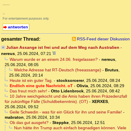
......
--
For entertainment purposes only.
antworten
gesamter Thread:
RSS-Feed dieser Diskussion
Julian Assange ist frei und auf dem Weg nach Australien
-
nereus
,
25.06.2024, 07:21
Warum wurde er an einem 24.06. freigelassen?
-
nereus
,
25.06.2024, 08:05
Welche Adresse hat RT-Deutsch (freeassange)
-
Brutus
,
25.06.2024, 20:14
Heute ist ein guter Tag.
-
stocksorcerer
,
25.06.2024, 08:24
Endlich eine gute Nachricht. oT
-
Olivia
,
25.06.2024, 08:29
Das freut mich sehr!
-
Otto Lidenbrock
,
25.06.2024, 08:42
10 Jahre weichgekocht und die Amis haben ihren Präzedenzfall
für zukünftige Fälle (Schuldbekenntnis). (OT)
-
XERXES
,
25.06.2024, 09:52
Geile Schwedin - was für ein Glück für ihn und seine Familie!
-
mabraton
,
25.06.2024, 10:34
Ob das gut ausgeht?
-
Steppke
,
25.06.2024, 12:51
Nun hätte ihn Trump auch einfach begnadigen können. Viele