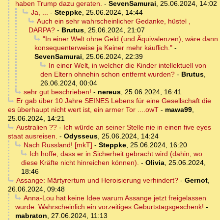
haben Trump dazu geraten.
-
SevenSamurai
,
25.06.2024, 14:02
Ja, ...
-
Steppke
,
25.06.2024, 14:44
Auch ein sehr wahrscheinlicher Gedanke, hüstel ,
DARPA?
-
Brutus
,
25.06.2024, 21:07
"In einer Welt ohne Geld (und Äquivalenzen), wäre dann
konsequenterweise ja Keiner mehr käuflich."
-
SevenSamurai
,
25.06.2024, 22:39
In einer Welt, in welcher die Kinder intellektuell von
den Eltern ohnehin schon entfernt wurden?
-
Brutus
,
26.06.2024, 00:04
sehr gut beschrieben!
-
nereus
,
25.06.2024, 16:41
Er gab über 10 Jahre SEINES Lebens für eine Gesellschaft die
es überhaupt nicht wert ist, ein armer Tor ....owT
-
mawa99
,
25.06.2024, 14:21
Australien ?? - Ich würde an seiner Stelle nie in einen five eyes
staat ausreisen.
-
Odysseus
,
25.06.2024, 14:24
Nach Russland! [mkT]
-
Steppke
,
25.06.2024, 16:20
Ich hoffe, dass er in Sicherheit gebracht wird (dahin, wo
diese Kräfte nicht hinreichen können).
-
Olivia
,
25.06.2024,
18:46
Assange: Märtyrertum und Heroisierung verhindert?
-
Gernot
,
26.06.2024, 09:48
Anna-Lou hat keine Idee warum Assange jetzt freigelassen
wurde. Wahrscheinlich ein vorzeitiges Geburtstagsgeschenk!
-
mabraton
,
27.06.2024, 11:13