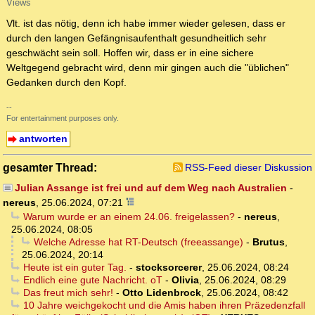
Views
Vlt. ist das nötig, denn ich habe immer wieder gelesen, dass er
durch den langen Gefängnisaufenthalt gesundheitlich sehr
geschwächt sein soll. Hoffen wir, dass er in eine sichere
Weltgegend gebracht wird, denn mir gingen auch die "üblichen"
Gedanken durch den Kopf.
--
For entertainment purposes only.
antworten
gesamter Thread:
RSS-Feed dieser Diskussion
Julian Assange ist frei und auf dem Weg nach Australien
-
nereus
,
25.06.2024, 07:21
Warum wurde er an einem 24.06. freigelassen?
-
nereus
,
25.06.2024, 08:05
Welche Adresse hat RT-Deutsch (freeassange)
-
Brutus
,
25.06.2024, 20:14
Heute ist ein guter Tag.
-
stocksorcerer
,
25.06.2024, 08:24
Endlich eine gute Nachricht. oT
-
Olivia
,
25.06.2024, 08:29
Das freut mich sehr!
-
Otto Lidenbrock
,
25.06.2024, 08:42
10 Jahre weichgekocht und die Amis haben ihren Präzedenzfall