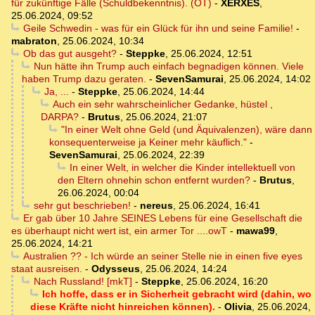
für zukünftige Fälle (Schuldbekenntnis). (OT)
-
XERXES
,
25.06.2024, 09:52
Geile Schwedin - was für ein Glück für ihn und seine Familie!
-
mabraton
,
25.06.2024, 10:34
Ob das gut ausgeht?
-
Steppke
,
25.06.2024, 12:51
Nun hätte ihn Trump auch einfach begnadigen können. Viele
haben Trump dazu geraten.
-
SevenSamurai
,
25.06.2024, 14:02
Ja, ...
-
Steppke
,
25.06.2024, 14:44
Auch ein sehr wahrscheinlicher Gedanke, hüstel ,
DARPA?
-
Brutus
,
25.06.2024, 21:07
"In einer Welt ohne Geld (und Äquivalenzen), wäre dann
konsequenterweise ja Keiner mehr käuflich."
-
SevenSamurai
,
25.06.2024, 22:39
In einer Welt, in welcher die Kinder intellektuell von
den Eltern ohnehin schon entfernt wurden?
-
Brutus
,
26.06.2024, 00:04
sehr gut beschrieben!
-
nereus
,
25.06.2024, 16:41
Er gab über 10 Jahre SEINES Lebens für eine Gesellschaft die
es überhaupt nicht wert ist, ein armer Tor ....owT
-
mawa99
,
25.06.2024, 14:21
Australien ?? - Ich würde an seiner Stelle nie in einen five eyes
staat ausreisen.
-
Odysseus
,
25.06.2024, 14:24
Nach Russland! [mkT]
-
Steppke
,
25.06.2024, 16:20
Ich hoffe, dass er in Sicherheit gebracht wird (dahin, wo
diese Kräfte nicht hinreichen können).
-
Olivia
,
25.06.2024,