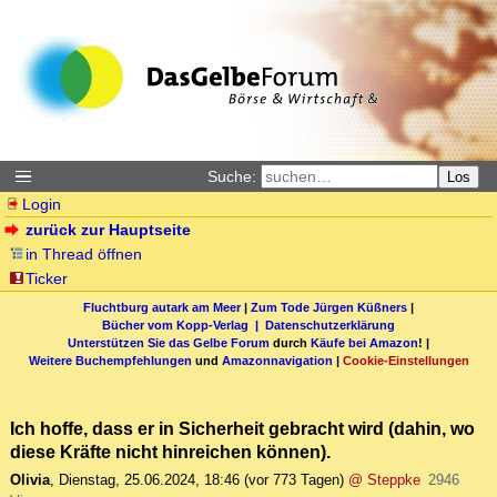
Suche:
Los
Login
zurück zur Hauptseite
in Thread öffnen
Ticker
Fluchtburg autark am Meer
|
Zum Tode Jürgen Küßners
|
Bücher vom Kopp-Verlag |
Datenschutzerklärung
Unterstützen Sie das Gelbe Forum
durch
Käufe bei Amazon
! |
Weitere Buchempfehlungen
und
Amazonnavigation
|
Cookie-Einstellungen
Ich hoffe, dass er in Sicherheit gebracht wird (dahin, wo
diese Kräfte nicht hinreichen können).
Olivia
,
Dienstag, 25.06.2024, 18:46
(vor 773 Tagen)
@ Steppke
2946