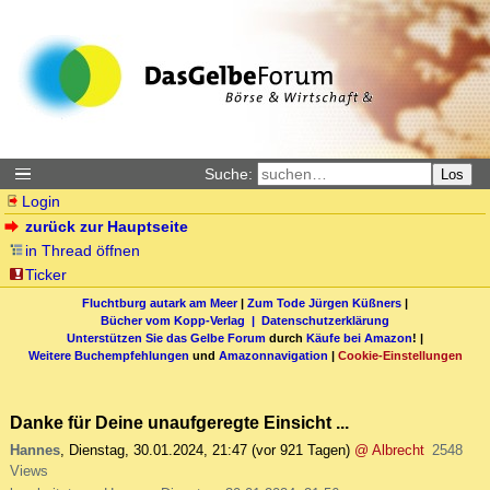
Suche:
Los
Login
zurück zur Hauptseite
in Thread öffnen
Ticker
Fluchtburg autark am Meer
|
Zum Tode Jürgen Küßners
|
Bücher vom Kopp-Verlag |
Datenschutzerklärung
Unterstützen Sie das Gelbe Forum
durch
Käufe bei Amazon
! |
Weitere Buchempfehlungen
und
Amazonnavigation
|
Cookie-Einstellungen
Danke für Deine unaufgeregte Einsicht ...
Hannes
,
Dienstag, 30.01.2024, 21:47
(vor 921 Tagen)
@ Albrecht
2548
Views