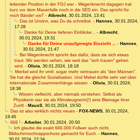
leitender Position in der FDJ war - Wagenknecht dagagen trat
kurz vor dem Mauerfalle noch in die SED ein. Das spricht für
mich Bände! owT
-
Albrecht
,
30.01.2024, 13:41
Das ist Unsinn, was Du da schreibst.
-
Hannes
,
30.01.2024,
17:28
Danke für Deine tieferen Einblicke...
-
Albrecht
,
30.01.2024, 19:31
Danke für Deine unaufgeregte Einsicht ...
-
Hannes
,
30.01.2024, 21:47
Bei Wagenknecht spricht das dafür, dass sie sich etwas
traut. Wir werden sehen, wie weit das "sich trauen" gehen
wird.
-
Olivia
,
30.01.2024, 18:18
Merkel wird ihr vmtl. sogar mehr vertrauen als "den Männen".
Sie hat die gleiche Sozialisation. Und Mekel dürfte sehr viel über
internationale Zusammenhänge wissen.
-
Olivia
,
30.01.2024,
18:38
Wissen vielleicht, aber niemals verstehen. Selbst als
Physikerin war sie als Klimaleugnerin(!) eine Blamage ihrer
Zunft
-
MausS
,
30.01.2024, 19:50
Das ist also wirklich nichts neues
-
FOX-NEWS
,
30.01.2024,
19:45
666 !
-
Arbeiter
,
30.01.2024, 20:50
Ich glaube die exakt 666.000 Follwer auch nicht,
Bildschirmschnappschuss gemacht für Euch.
-
Hannes
,
30.01.2024, 22:34