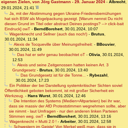
eigenen Zielen, von Jörg Gastmann - 29. Januar 2024
-
Albrecht
,
29.01.2024, 21:41
Ja, mit der Abstimmung gegen Ukraine-Friedensbemühungen
hat sich BSW als Mogelpackung gezeigt. [Warum nennst Du nicht
diesen Grund im Titel oder abstract Deines postings? --> click-bait
Eindruck] owT
-
BerndBorchert
,
30.01.2024, 10:07
Wagenknecht und Sellner (auch das noch!)
-
Brutus
,
30.01.2024, 11:34
Alexis de Tocqueville über Meinungsfreiheit:
-
BBouvier
,
30.01.2024, 11:49
Das hat er sehr genau beobachtet oT
-
Olivia
,
30.01.2024,
12:53
Alexis und seine Zeitgenossen hatten keinen Art. 3
Grundgesetz
-
Brutus
,
30.01.2024, 13:40
Das Grundgesetz ist für die Tonne...
-
Rybezahl
,
30.01.2024, 17:23
Ein Politiker der bei Darstellung systemkritischer Sichten soviel
Öffentlichkeit geboten bekommt, ist mit großer Sicherheit ein
Werkzeug.
-
Hans Wurst
,
30.01.2024, 12:46
Die Intention des Systems (Medien+Altparteien) bei ihr war,
dass sie massiv der AfD Proteststimmen wegnehmen sollte, aber
sie nimmt - laut Umfragen - nur den anderen linken Parteien
Stimmen weg. owT
-
BerndBorchert
,
30.01.2024, 13:16
Wagenknecht = Mutti 2.0 !
-
Arbeiter
,
30.01.2024, 12:58
Schwestern im Geiste! Von Merkel weiß man, dass sie in