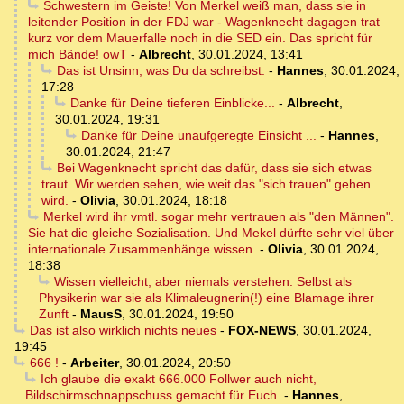
Schwestern im Geiste! Von Merkel weiß man, dass sie in
leitender Position in der FDJ war - Wagenknecht dagagen trat
kurz vor dem Mauerfalle noch in die SED ein. Das spricht für
mich Bände! owT
-
Albrecht
,
30.01.2024, 13:41
Das ist Unsinn, was Du da schreibst.
-
Hannes
,
30.01.2024,
17:28
Danke für Deine tieferen Einblicke...
-
Albrecht
,
30.01.2024, 19:31
Danke für Deine unaufgeregte Einsicht ...
-
Hannes
,
30.01.2024, 21:47
Bei Wagenknecht spricht das dafür, dass sie sich etwas
traut. Wir werden sehen, wie weit das "sich trauen" gehen
wird.
-
Olivia
,
30.01.2024, 18:18
Merkel wird ihr vmtl. sogar mehr vertrauen als "den Männen".
Sie hat die gleiche Sozialisation. Und Mekel dürfte sehr viel über
internationale Zusammenhänge wissen.
-
Olivia
,
30.01.2024,
18:38
Wissen vielleicht, aber niemals verstehen. Selbst als
Physikerin war sie als Klimaleugnerin(!) eine Blamage ihrer
Zunft
-
MausS
,
30.01.2024, 19:50
Das ist also wirklich nichts neues
-
FOX-NEWS
,
30.01.2024,
19:45
666 !
-
Arbeiter
,
30.01.2024, 20:50
Ich glaube die exakt 666.000 Follwer auch nicht,
Bildschirmschnappschuss gemacht für Euch.
-
Hannes
,