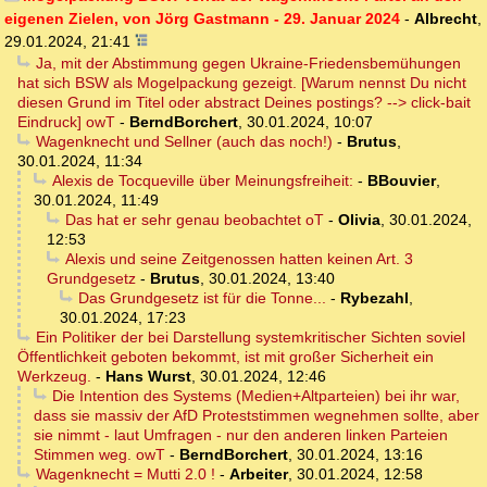
eigenen Zielen, von Jörg Gastmann - 29. Januar 2024
-
Albrecht
,
29.01.2024, 21:41
Ja, mit der Abstimmung gegen Ukraine-Friedensbemühungen
hat sich BSW als Mogelpackung gezeigt. [Warum nennst Du nicht
diesen Grund im Titel oder abstract Deines postings? --> click-bait
Eindruck] owT
-
BerndBorchert
,
30.01.2024, 10:07
Wagenknecht und Sellner (auch das noch!)
-
Brutus
,
30.01.2024, 11:34
Alexis de Tocqueville über Meinungsfreiheit:
-
BBouvier
,
30.01.2024, 11:49
Das hat er sehr genau beobachtet oT
-
Olivia
,
30.01.2024,
12:53
Alexis und seine Zeitgenossen hatten keinen Art. 3
Grundgesetz
-
Brutus
,
30.01.2024, 13:40
Das Grundgesetz ist für die Tonne...
-
Rybezahl
,
30.01.2024, 17:23
Ein Politiker der bei Darstellung systemkritischer Sichten soviel
Öffentlichkeit geboten bekommt, ist mit großer Sicherheit ein
Werkzeug.
-
Hans Wurst
,
30.01.2024, 12:46
Die Intention des Systems (Medien+Altparteien) bei ihr war,
dass sie massiv der AfD Proteststimmen wegnehmen sollte, aber
sie nimmt - laut Umfragen - nur den anderen linken Parteien
Stimmen weg. owT
-
BerndBorchert
,
30.01.2024, 13:16
Wagenknecht = Mutti 2.0 !
-
Arbeiter
,
30.01.2024, 12:58