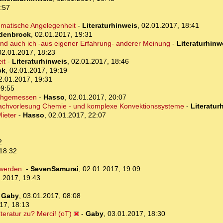
:57
lematische Angelegenheit
-
Literaturhinweis
,
02.01.2017, 18:41
idenbrock
,
02.01.2017, 19:31
und auch ich -aus eigener Erfahrung- anderer Meinung
-
Literaturhinw
02.01.2017, 18:23
it
-
Literaturhinweis
,
02.01.2017, 18:46
ck
,
02.01.2017, 19:19
2.01.2017, 19:31
09:55
achgemessen
-
Hasso
,
02.01.2017, 20:07
nfachvorlesung Chemie - und komplexe Konvektionssysteme
-
Literatur
Mieter
-
Hasso
,
02.01.2017, 22:07
2
18:32
 werden.
-
SevenSamurai
,
02.01.2017, 19:09
.2017, 19:43
-
Gaby
,
03.01.2017, 08:08
17, 18:13
iteratur zu? Merci! (oT)
-
Gaby
,
03.01.2017, 18:30