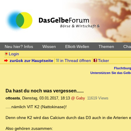
Neu hier? Infos
Wissen
Elliott-Wellen
Themen
Char
Login
zurück zur Hauptseite
in Thread öffnen
Ticker
Fluchtburg
Unterstützen Sie das Gel
Da hast du noch was vergessen......
ottoasta
,
Dienstag, 03.01.2017, 18:13
@ Gaby
11619 Views
.....nämlich VIT K2 (Nattokinase)!
Denn ohne K2 wird das Calcium durch das D3 auch in die Arterien e
Also gehören zusammen: