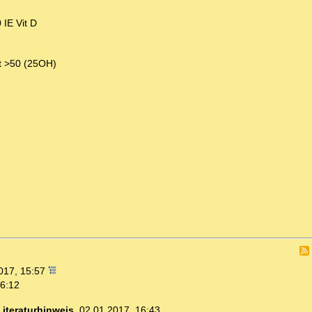
 IE Vit D
bt >50 (25OH)
017, 15:57
16:12
Literaturhinweis
,
02.01.2017, 16:43