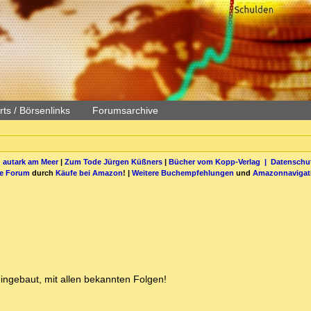
ts / Börsenlinks
Forumsarchive
 autark am Meer
|
Zum Tode Jürgen Küßners
|
Bücher vom Kopp-Verlag |
Datenschut
be Forum
durch
Käufe bei Amazon
! |
Weitere Buchempfehlungen
und
Amazonnavigat
ingebaut, mit allen bekannten Folgen!