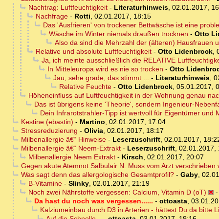
Nachtrag: Luftfeuchtigkeit
-
Literaturhinweis
,
02.01.2017, 16
Nachfrage
-
Rotti
,
02.01.2017, 18:15
Das 'Ausfrieren' von trockener Bettwäsche ist eine prob
Wäsche im Winter niemals draußen trocknen
-
Otto L
Also da sind die Mehrzahl der (älteren) Hausfrauen 
Relative und absolute Luftfeuchtigkeit
-
Otto Lidenbrock
,
Ja, ich meinte ausschließlich die RELATIVE Luftfeuchtigke
In Mitteleuropa wird es nie so trocken
-
Otto Lidenbro
Jau, sehe grade, das stimmt ...
-
Literaturhinweis
,
0
Relative Feuchte
-
Otto Lidenbrock
,
05.01.2017, 
Höheneinfluss auf Luftfeuchtigkeit in der Wohnung genau n
Das ist übrigens keine 'Theorie', sondern Ingenieur-Nebe
Dein Infrarotstrahler-Tipp ist wertvoll für Eigentümer und 
Kestine (ebastin)
-
Martino
,
02.01.2017, 17:04
Stressreduzierung
-
Olivia
,
02.01.2017, 18:17
Milbenallergie â€“ Hinweise
-
Leserzuschrift
,
02.01.2017, 18:2
Milbenallergie â€“ Neem-Extrakt
-
Leserzuschrift
,
02.01.2017, 
Milbenallergie Neem Extrakt
-
Kirsch
,
02.01.2017, 20:07
Gegen akute Atemnot Salbulair N. Muss vom Arzt verschrieben
Was sagt denn das allergologische Gesamtprofil?
-
Gaby
,
02.01
B-Vitamine
-
Slinky
,
02.01.2017, 21:19
Noch zwei Nährstoffe vergessen: Calcium, Vitamin D (oT)
Da hast du noch was vergessen......
-
ottoasta
,
03.01.20
Kalziumeinbau durch D3 in Arterien - hättest Du da bitte L
Auf die Schnelle...
-
ottoasta
,
03.01.2017, 19:16