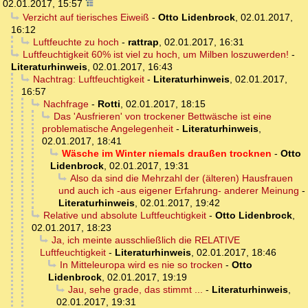
02.01.2017, 15:57
Verzicht auf tierisches Eiweiß
-
Otto Lidenbrock
,
02.01.2017,
16:12
Luftfeuchte zu hoch
-
rattrap
,
02.01.2017, 16:31
Luftfeuchtigkeit 60% ist viel zu hoch, um Milben loszuwerden!
-
Literaturhinweis
,
02.01.2017, 16:43
Nachtrag: Luftfeuchtigkeit
-
Literaturhinweis
,
02.01.2017,
16:57
Nachfrage
-
Rotti
,
02.01.2017, 18:15
Das 'Ausfrieren' von trockener Bettwäsche ist eine
problematische Angelegenheit
-
Literaturhinweis
,
02.01.2017, 18:41
Wäsche im Winter niemals draußen trocknen
-
Otto
Lidenbrock
,
02.01.2017, 19:31
Also da sind die Mehrzahl der (älteren) Hausfrauen
und auch ich -aus eigener Erfahrung- anderer Meinung
-
Literaturhinweis
,
02.01.2017, 19:42
Relative und absolute Luftfeuchtigkeit
-
Otto Lidenbrock
,
02.01.2017, 18:23
Ja, ich meinte ausschließlich die RELATIVE
Luftfeuchtigkeit
-
Literaturhinweis
,
02.01.2017, 18:46
In Mitteleuropa wird es nie so trocken
-
Otto
Lidenbrock
,
02.01.2017, 19:19
Jau, sehe grade, das stimmt ...
-
Literaturhinweis
,
02.01.2017, 19:31