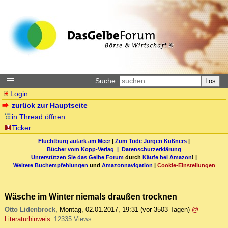
Suche:
Los
Login
zurück zur Hauptseite
in Thread öffnen
Ticker
Fluchtburg autark am Meer
|
Zum Tode Jürgen Küßners
|
Bücher vom Kopp-Verlag |
Datenschutzerklärung
Unterstützen Sie das Gelbe Forum
durch
Käufe bei Amazon
! |
Weitere Buchempfehlungen
und
Amazonnavigation
|
Cookie-Einstellungen
Wäsche im Winter niemals draußen trocknen
Otto Lidenbrock
,
Montag, 02.01.2017, 19:31
(vor 3503 Tagen)
@
Literaturhinweis
12335 Views