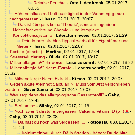
Relative Feuchte
-
Otto Lidenbrock
,
05.01.2017,
09:55
Höheneinfluss auf Luftfeuchtigkeit in der Wohnung genau
nachgemessen
-
Hasso
,
02.01.2017, 20:07
Das ist übrigens keine 'Theorie', sondern Ingenieur-
Nebenfachvorlesung Chemie - und komplexe
Konvektionssysteme
-
Literaturhinweis
,
02.01.2017, 21:29
Dein Infrarotstrahler-Tipp ist wertvoll für Eigentümer und
Mieter
-
Hasso
,
02.01.2017, 22:07
Kestine (ebastin)
-
Martino
,
02.01.2017, 17:04
Stressreduzierung
-
Olivia
,
02.01.2017, 18:17
Milbenallergie â€“ Hinweise
-
Leserzuschrift
,
02.01.2017, 18:22
Milbenallergie â€“ Neem-Extrakt
-
Leserzuschrift
,
02.01.2017,
18:32
Milbenallergie Neem Extrakt
-
Kirsch
,
02.01.2017, 20:07
Gegen akute Atemnot Salbulair N. Muss vom Arzt verschrieben
werden.
-
SevenSamurai
,
02.01.2017, 19:09
Was sagt denn das allergologische Gesamtprofil?
-
Gaby
,
02.01.2017, 19:43
B-Vitamine
-
Slinky
,
02.01.2017, 21:19
Noch zwei Nährstoffe vergessen: Calcium, Vitamin D (oT)
-
Gaby
,
03.01.2017, 08:08
Da hast du noch was vergessen......
-
ottoasta
,
03.01.2017,
18:13
Kalziumeinbau durch D3 in Arterien - hättest Du da bitte