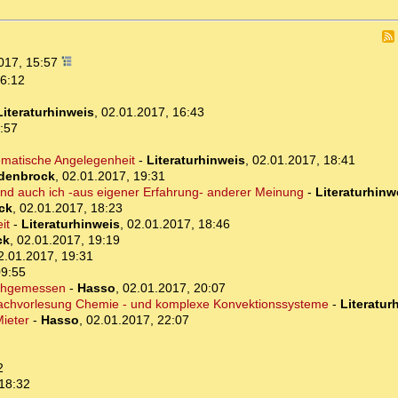
017, 15:57
16:12
Literaturhinweis
,
02.01.2017, 16:43
:57
lematische Angelegenheit
-
Literaturhinweis
,
02.01.2017, 18:41
idenbrock
,
02.01.2017, 19:31
und auch ich -aus eigener Erfahrung- anderer Meinung
-
Literaturhinw
ck
,
02.01.2017, 18:23
it
-
Literaturhinweis
,
02.01.2017, 18:46
ck
,
02.01.2017, 19:19
2.01.2017, 19:31
09:55
achgemessen
-
Hasso
,
02.01.2017, 20:07
nfachvorlesung Chemie - und komplexe Konvektionssysteme
-
Literatur
Mieter
-
Hasso
,
02.01.2017, 22:07
2
18:32