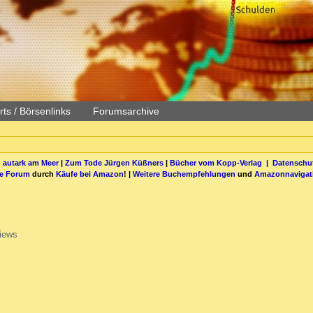
ts / Börsenlinks
Forumsarchive
 autark am Meer
|
Zum Tode Jürgen Küßners
|
Bücher vom Kopp-Verlag |
Datenschut
be Forum
durch
Käufe bei Amazon
! |
Weitere Buchempfehlungen
und
Amazonnavigat
iews