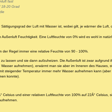
luft fast
f 18-20 Grad
die
r Sättigungsgrad der Luft mit Wasser ist, wobei gilt, je wärmer die Luft,
 Außenluft Feuchtigkeit. Eine Luftfeuchte von 0% wird es wohl in natürl
in der Regel immer eine relative Feuchte von 90 - 100%.
 zu lassen und sie dann aufzuheizen. Die Außenluft ist zwar aufgrund i
h Wasser aufnehmen), erwärmt man sie aber im Inneren des Hauses, st
ie mit steigender Temperatur immer mehr Wasser aufnehmen kann (aber 
men konnte).
elsius und einer relativen Luftfeuchte von 100% auf 22Â° Celsius, si
r aufnehmen.