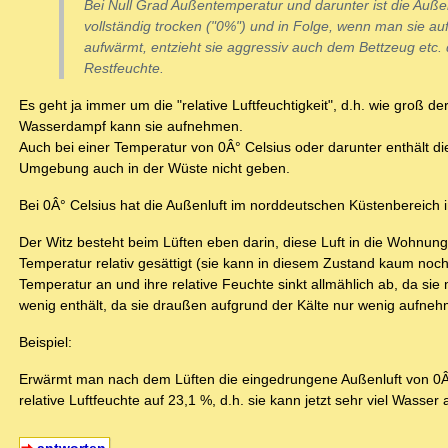
Bei Null Grad Außentemperatur und darunter ist die Außen
vollständig trocken ("0%") und in Folge, wenn man sie au
aufwärmt, entzieht sie
aggressiv
auch dem Bettzeug etc. 
Restfeuchte.
Es geht ja immer um die "relative Luftfeuchtigkeit", d.h. wie groß de
Wasserdampf kann sie aufnehmen.
Auch bei einer Temperatur von 0Â° Celsius oder darunter enthält die
Umgebung auch in der Wüste nicht geben.
Bei 0Â° Celsius hat die Außenluft im norddeutschen Küstenbereich 
Der Witz besteht beim Lüften eben darin, diese Luft in die Wohnung
Temperatur relativ gesättigt (sie kann in diesem Zustand kaum noc
Temperatur an und ihre relative Feuchte sinkt allmählich ab, da s
wenig enthält, da sie draußen aufgrund der Kälte nur wenig aufneh
Beispiel:
Erwärmt man nach dem Lüften die eingedrungene Außenluft von 0Â° C
relative Luftfeuchte auf 23,1 %, d.h. sie kann jetzt sehr viel Wasse