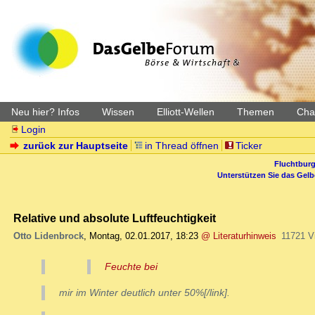
Neu hier? Infos
Wissen
Elliott-Wellen
Themen
Char
Login
zurück zur Hauptseite
in Thread öffnen
Ticker
Fluchtburg
Unterstützen Sie das Gel
Relative und absolute Luftfeuchtigkeit
Otto Lidenbrock
,
Montag, 02.01.2017, 18:23
@ Literaturhinweis
11721 V
Feuchte bei
mir im Winter deutlich unter 50%[/link].