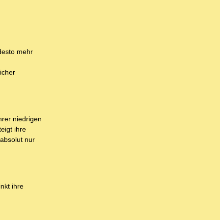
 desto mehr
icher
hrer niedrigen
eigt ihre
absolut nur
nkt ihre