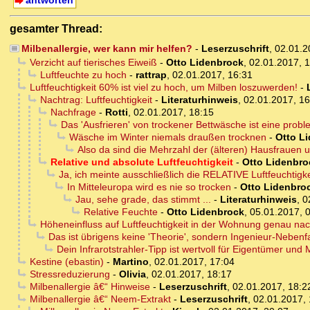
antworten
gesamter Thread:
Milbenallergie, wer kann mir helfen?
-
Leserzuschrift
,
02.01.2
Verzicht auf tierisches Eiweiß
-
Otto Lidenbrock
,
02.01.2017, 
Luftfeuchte zu hoch
-
rattrap
,
02.01.2017, 16:31
Luftfeuchtigkeit 60% ist viel zu hoch, um Milben loszuwerden!
-
Nachtrag: Luftfeuchtigkeit
-
Literaturhinweis
,
02.01.2017, 16
Nachfrage
-
Rotti
,
02.01.2017, 18:15
Das 'Ausfrieren' von trockener Bettwäsche ist eine prob
Wäsche im Winter niemals draußen trocknen
-
Otto L
Also da sind die Mehrzahl der (älteren) Hausfrauen 
Relative und absolute Luftfeuchtigkeit
-
Otto Lidenbro
Ja, ich meinte ausschließlich die RELATIVE Luftfeuchtigke
In Mitteleuropa wird es nie so trocken
-
Otto Lidenbro
Jau, sehe grade, das stimmt ...
-
Literaturhinweis
,
0
Relative Feuchte
-
Otto Lidenbrock
,
05.01.2017, 
Höheneinfluss auf Luftfeuchtigkeit in der Wohnung genau n
Das ist übrigens keine 'Theorie', sondern Ingenieur-Nebe
Dein Infrarotstrahler-Tipp ist wertvoll für Eigentümer und 
Kestine (ebastin)
-
Martino
,
02.01.2017, 17:04
Stressreduzierung
-
Olivia
,
02.01.2017, 18:17
Milbenallergie â€“ Hinweise
-
Leserzuschrift
,
02.01.2017, 18:2
Milbenallergie â€“ Neem-Extrakt
-
Leserzuschrift
,
02.01.2017, 