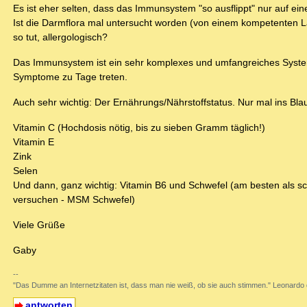
Es ist eher selten, dass das Immunsystem "so ausflippt" nur auf ein
Ist die Darmflora mal untersucht worden (von einem kompetenten L
so tut, allergologisch?
Das Immunsystem ist ein sehr komplexes und umfangreiches System,
Symptome zu Tage treten.
Auch sehr wichtig: Der Ernährungs/Nährstoffstatus. Nur mal ins Blau
Vitamin C (Hochdosis nötig, bis zu sieben Gramm täglich!)
Vitamin E
Zink
Selen
Und dann, ganz wichtig: Vitamin B6 und Schwefel (am besten als sch
versuchen - MSM Schwefel)
Viele Grüße
Gaby
--
"Das Dumme an Internetzitaten ist, dass man nie weiß, ob sie auch stimmen." Leonardo 
antworten