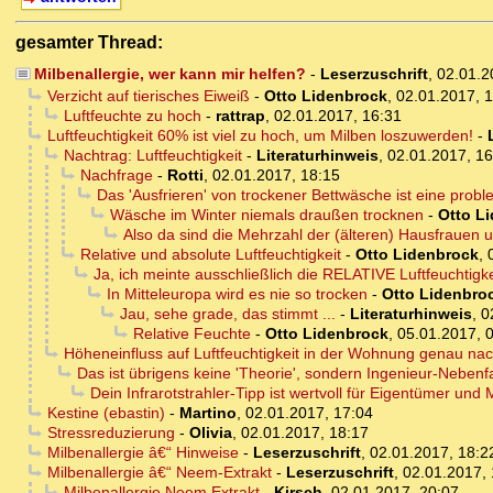
gesamter Thread:
Milbenallergie, wer kann mir helfen?
-
Leserzuschrift
,
02.01.2
Verzicht auf tierisches Eiweiß
-
Otto Lidenbrock
,
02.01.2017, 
Luftfeuchte zu hoch
-
rattrap
,
02.01.2017, 16:31
Luftfeuchtigkeit 60% ist viel zu hoch, um Milben loszuwerden!
-
Nachtrag: Luftfeuchtigkeit
-
Literaturhinweis
,
02.01.2017, 16
Nachfrage
-
Rotti
,
02.01.2017, 18:15
Das 'Ausfrieren' von trockener Bettwäsche ist eine prob
Wäsche im Winter niemals draußen trocknen
-
Otto L
Also da sind die Mehrzahl der (älteren) Hausfrauen 
Relative und absolute Luftfeuchtigkeit
-
Otto Lidenbrock
,
Ja, ich meinte ausschließlich die RELATIVE Luftfeuchtigke
In Mitteleuropa wird es nie so trocken
-
Otto Lidenbro
Jau, sehe grade, das stimmt ...
-
Literaturhinweis
,
0
Relative Feuchte
-
Otto Lidenbrock
,
05.01.2017, 
Höheneinfluss auf Luftfeuchtigkeit in der Wohnung genau n
Das ist übrigens keine 'Theorie', sondern Ingenieur-Nebe
Dein Infrarotstrahler-Tipp ist wertvoll für Eigentümer und 
Kestine (ebastin)
-
Martino
,
02.01.2017, 17:04
Stressreduzierung
-
Olivia
,
02.01.2017, 18:17
Milbenallergie â€“ Hinweise
-
Leserzuschrift
,
02.01.2017, 18:2
Milbenallergie â€“ Neem-Extrakt
-
Leserzuschrift
,
02.01.2017, 
Milbenallergie Neem Extrakt
-
Kirsch
,
02.01.2017, 20:07