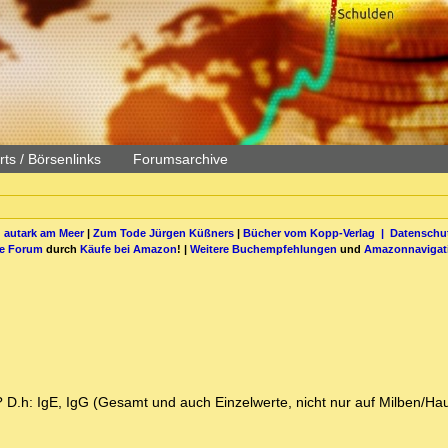
ts / Börsenlinks
Forumsarchive
 autark am Meer
|
Zum Tode Jürgen Küßners
|
Bücher vom Kopp-Verlag |
Datenschut
be Forum
durch
Käufe bei Amazon
! |
Weitere Buchempfehlungen
und
Amazonnavigat
? D.h: IgE, IgG (Gesamt und auch Einzelwerte, nicht nur auf Milben/Hau