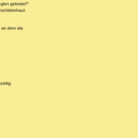
rgien getestet?
rmschleimhaut
, an dem die
zeitig