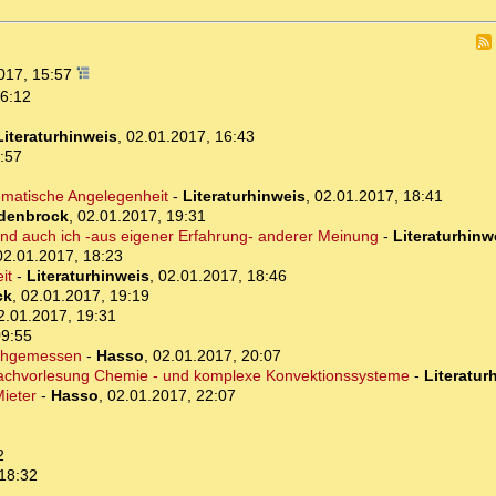
017, 15:57
16:12
Literaturhinweis
,
02.01.2017, 16:43
:57
lematische Angelegenheit
-
Literaturhinweis
,
02.01.2017, 18:41
idenbrock
,
02.01.2017, 19:31
und auch ich -aus eigener Erfahrung- anderer Meinung
-
Literaturhinw
02.01.2017, 18:23
it
-
Literaturhinweis
,
02.01.2017, 18:46
ck
,
02.01.2017, 19:19
2.01.2017, 19:31
09:55
achgemessen
-
Hasso
,
02.01.2017, 20:07
nfachvorlesung Chemie - und komplexe Konvektionssysteme
-
Literatur
Mieter
-
Hasso
,
02.01.2017, 22:07
2
18:32