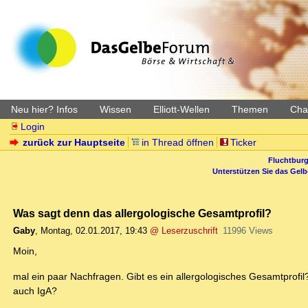
Neu hier? Infos
Wissen
Elliott-Wellen
Themen
Char
Login
zurück zur Hauptseite
in Thread öffnen
Ticker
Fluchtburg
Unterstützen Sie das Gel
Was sagt denn das allergologische Gesamtprofil?
Gaby
,
Montag, 02.01.2017, 19:43
@ Leserzuschrift
11996 Views
Moin,
mal ein paar Nachfragen. Gibt es ein allergologisches Gesamtprofil
auch IgA?