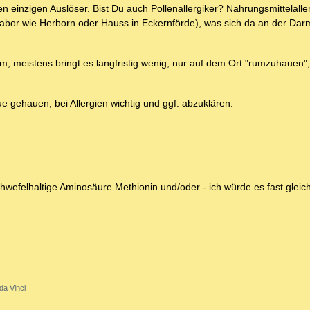
en einzigen Auslöser. Bist Du auch Pollenallergiker? Nahrungsmittelalle
abor wie Herborn oder Hauss in Eckernförde), was sich da an der Da
 meistens bringt es langfristig wenig, nur auf dem Ort "rumzuhauen"
e gehauen, bei Allergien wichtig und ggf. abzuklären:
wefelhaltige Aminosäure Methionin und/oder - ich würde es fast gleich
da Vinci