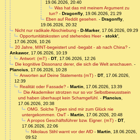
19.06.2026, 20:40
Was hat das mit meinem Argument zu
tun?
-
Dragonfly
,
19.06.2026, 21:29
Eben auf Reddit gesehen.
-
Dragonfly
,
19.06.2026, 20:32
Nicht nur radikale Abschiebung
-
D-Marker
,
17.06.2026, 09:29
Opportunitätskosten und stehendes Heer
-
stokk'
,
17.06.2026, 10:26
20 Jahre, MINT-begeistert und -begabt - ab nach China?
-
Ankawor
,
17.06.2026, 10:19
Antwort: (mT)
-
DT
,
17.06.2026, 12:26
Die kognitive Dissonanz derer, die sich die Welt anschauen.
-
Plancius
,
17.06.2026, 10:28
Anworten auf Deine Statements (mT)
-
DT
,
17.06.2026,
12:39
Realität oder Fassade?
-
Martin
,
17.06.2026, 13:39
Die Akademiker strotzen nur so vor Selbstbewusstsein
und haben überhaupt kein Schamgefühl.
-
Plancius
,
17.06.2026, 20:38
OMG. Solche Typen sind mir zum Glück nie
untergekommen. OwT
-
Martin
,
17.06.2026, 20:48
A propos Geschäftsführer bzw. Eigner. (mT)
-
DT
,
17.06.2026, 22:06
Nikolaus Stihl warnt vor der AfD
-
Martin
,
18.06.2026,
09:52