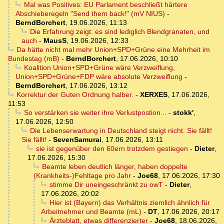
Mal was Positives: EU Parlament beschließt härtere
Abschieberegeln "Send them back!" (mV NIUS)
-
BerndBorchert
,
19.06.2026, 11:13
Die Erfahrung zeigt: es sind lediglich Blendgranaten, und
auch
-
MausS
,
19.06.2026, 12:33
Da hätte nicht mal mehr Union+SPD+Grüne eine Mehrheit im
Bundestag (mB)
-
BerndBorchert
,
17.06.2026, 10:10
Koalition Union+SPD+Grüne wäre Verzweiflung,
Union+SPD+Grüne+FDP wäre absolute Verzweiflung
-
BerndBorchert
,
17.06.2026, 13:12
Korrektur der Guten Ordnung halber.
-
XERXES
,
17.06.2026,
11:53
So verstärken sie weiter ihre Verlustpostion...
-
stokk'
,
17.06.2026, 12:50
Die Lebenserwartung in Deutschland steigt nicht. Sie fällt!
Sie fällt!
-
SevenSamurai
,
17.06.2026, 13:11
sie ist gegenüber den 60ern trotzdem gestiegen
-
Dieter
,
17.06.2026, 15:30
Beamte leben deutlich länger, haben doppelte
(Krankheits-)Fehltage pro Jahr
-
Joe68
,
17.06.2026, 17:30
stimme Dir uneingeschränkt zu owT
-
Dieter
,
17.06.2026, 20:02
Hier ist (Bayern) das Verhältnis ziemlich ähnlich für
Arbeitnehmer und Beamte (mL)
-
DT
,
17.06.2026, 20:17
Ärzteblatt, etwas differenzierter
-
Joe68
,
18.06.2026,