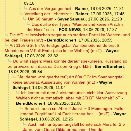
09:18
Aus der Vergangenheit
-
Rainer
,
18.06.2026, 11:31
Verteilung der Lebenszeit
-
Rainer
,
17.06.2026, 17:48
Um 60 herum
-
SevenSamurai
,
17.06.2026, 21:29
Das dürfte der Typus "Wampe und keinen Arsch in
der Hose" sein.
-
FOX-NEWS
,
18.06.2026, 17:37
Die AfD ist inzwischen sogar auch stärkste Partei im Westen, und
bei den Frauen (mV)
-
BerndBorchert
,
17.06.2026, 20:59
Art 115h GG: Im Verteidigungsfall Wahlperiodenende erst 6
Monate nach V-Fall-Ende (also keine Wahlen) (mkT)
-
Wayne
Schlegel
,
17.06.2026, 23:32
Du willst sagen: Merz könnte darauf spekulieren, Russland so
zu provozieren, dass es DE den Krieg erklärt
-
BerndBorchert
,
18.06.2026, 09:54
"Ja, daran wird gearbeitet"; Art 80a GG: Im Spannungsfall
keine automat. Aussetzung von Wahlen (mL)
-
Wayne
Schlegel
,
18.06.2026, 11:04
Ich komm mit dem Juristendeutsch nicht klar. Aussetzung
Wahlen nicht automatisch, aber mit 2/3 BT Mehrheit? oT
-
BerndBorchert
,
18.06.2026, 12:06
Sehe ich auch so. Aber 2 Jurist. = 3 Meinungen. Falls
jemand Zugriff auf Uni-Fachliteratur hat ... (mkT)
-
Wayne
Schlegel
,
18.06.2026, 12:26
Auch mit nur Spannungsfall könnte sich Merz für 2,5
Jahre zum Quasi-Diktator machen. Und der