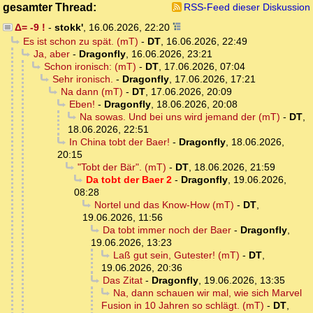
gesamter Thread:
RSS-Feed dieser Diskussion
Δ= -9 !
-
stokk'
,
16.06.2026, 22:20
Es ist schon zu spät. (mT)
-
DT
,
16.06.2026, 22:49
Ja, aber
-
Dragonfly
,
16.06.2026, 23:21
Schon ironisch: (mT)
-
DT
,
17.06.2026, 07:04
Sehr ironisch.
-
Dragonfly
,
17.06.2026, 17:21
Na dann (mT)
-
DT
,
17.06.2026, 20:09
Eben!
-
Dragonfly
,
18.06.2026, 20:08
Na sowas. Und bei uns wird jemand der (mT)
-
DT
,
18.06.2026, 22:51
In China tobt der Baer!
-
Dragonfly
,
18.06.2026,
20:15
"Tobt der Bär". (mT)
-
DT
,
18.06.2026, 21:59
Da tobt der Baer 2
-
Dragonfly
,
19.06.2026,
08:28
Nortel und das Know-How (mT)
-
DT
,
19.06.2026, 11:56
Da tobt immer noch der Baer
-
Dragonfly
,
19.06.2026, 13:23
Laß gut sein, Gutester! (mT)
-
DT
,
19.06.2026, 20:36
Das Zitat
-
Dragonfly
,
19.06.2026, 13:35
Na, dann schauen wir mal, wie sich Marvel
Fusion in 10 Jahren so schlägt. (mT)
-
DT
,