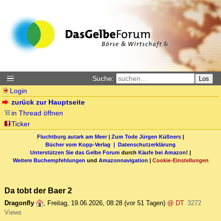
Suche:
Los
Login
zurück zur Hauptseite
in Thread öffnen
Ticker
Fluchtburg autark am Meer
|
Zum Tode Jürgen Küßners
|
Bücher vom Kopp-Verlag |
Datenschutzerklärung
Unterstützen Sie das Gelbe Forum
durch
Käufe bei Amazon
! |
Weitere Buchempfehlungen
und
Amazonnavigation
|
Cookie-Einstellungen
Da tobt der Baer 2
Dragonfly
,
Freitag, 19.06.2026, 08:28
(vor 51 Tagen)
@ DT
3272
Views