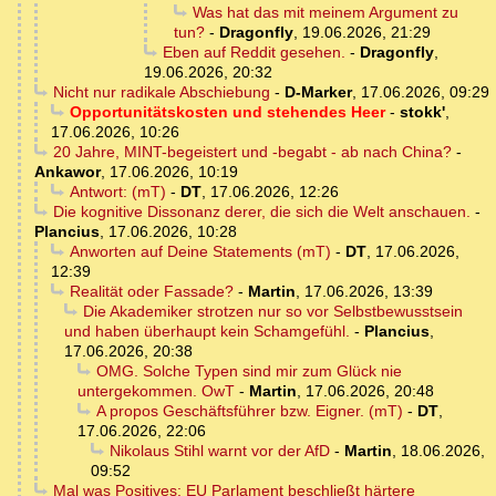
Was hat das mit meinem Argument zu
tun?
-
Dragonfly
,
19.06.2026, 21:29
Eben auf Reddit gesehen.
-
Dragonfly
,
19.06.2026, 20:32
Nicht nur radikale Abschiebung
-
D-Marker
,
17.06.2026, 09:29
Opportunitätskosten und stehendes Heer
-
stokk'
,
17.06.2026, 10:26
20 Jahre, MINT-begeistert und -begabt - ab nach China?
-
Ankawor
,
17.06.2026, 10:19
Antwort: (mT)
-
DT
,
17.06.2026, 12:26
Die kognitive Dissonanz derer, die sich die Welt anschauen.
-
Plancius
,
17.06.2026, 10:28
Anworten auf Deine Statements (mT)
-
DT
,
17.06.2026,
12:39
Realität oder Fassade?
-
Martin
,
17.06.2026, 13:39
Die Akademiker strotzen nur so vor Selbstbewusstsein
und haben überhaupt kein Schamgefühl.
-
Plancius
,
17.06.2026, 20:38
OMG. Solche Typen sind mir zum Glück nie
untergekommen. OwT
-
Martin
,
17.06.2026, 20:48
A propos Geschäftsführer bzw. Eigner. (mT)
-
DT
,
17.06.2026, 22:06
Nikolaus Stihl warnt vor der AfD
-
Martin
,
18.06.2026,
09:52
Mal was Positives: EU Parlament beschließt härtere