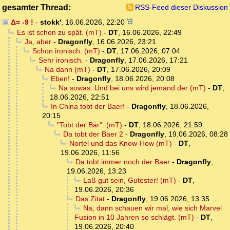
gesamter Thread:
RSS-Feed dieser Diskussion
Δ= -9 !
-
stokk'
,
16.06.2026, 22:20
Es ist schon zu spät. (mT)
-
DT
,
16.06.2026, 22:49
Ja, aber
-
Dragonfly
,
16.06.2026, 23:21
Schon ironisch: (mT)
-
DT
,
17.06.2026, 07:04
Sehr ironisch.
-
Dragonfly
,
17.06.2026, 17:21
Na dann (mT)
-
DT
,
17.06.2026, 20:09
Eben!
-
Dragonfly
,
18.06.2026, 20:08
Na sowas. Und bei uns wird jemand der (mT)
-
DT
,
18.06.2026, 22:51
In China tobt der Baer!
-
Dragonfly
,
18.06.2026,
20:15
"Tobt der Bär". (mT)
-
DT
,
18.06.2026, 21:59
Da tobt der Baer 2
-
Dragonfly
,
19.06.2026, 08:28
Nortel und das Know-How (mT)
-
DT
,
19.06.2026, 11:56
Da tobt immer noch der Baer
-
Dragonfly
,
19.06.2026, 13:23
Laß gut sein, Gutester! (mT)
-
DT
,
19.06.2026, 20:36
Das Zitat
-
Dragonfly
,
19.06.2026, 13:35
Na, dann schauen wir mal, wie sich Marvel
Fusion in 10 Jahren so schlägt. (mT)
-
DT
,
19.06.2026, 20:40