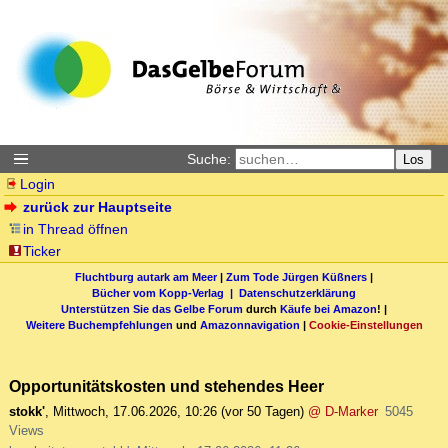
Suche:
Los
Login
zurück zur Hauptseite
in Thread öffnen
Ticker
Fluchtburg autark am Meer
|
Zum Tode Jürgen Küßners
|
Bücher vom Kopp-Verlag |
Datenschutzerklärung
Unterstützen Sie das Gelbe Forum
durch
Käufe bei Amazon
! |
Weitere Buchempfehlungen
und
Amazonnavigation
|
Cookie-Einstellungen
Opportunitätskosten und stehendes Heer
stokk'
,
Mittwoch, 17.06.2026, 10:26
(vor 50 Tagen)
@ D-Marker
5045
Views