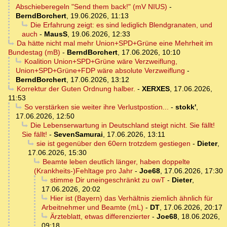
Abschieberegeln "Send them back!" (mV NIUS)
-
BerndBorchert
,
19.06.2026, 11:13
Die Erfahrung zeigt: es sind lediglich Blendgranaten, und
auch
-
MausS
,
19.06.2026, 12:33
Da hätte nicht mal mehr Union+SPD+Grüne eine Mehrheit im
Bundestag (mB)
-
BerndBorchert
,
17.06.2026, 10:10
Koalition Union+SPD+Grüne wäre Verzweiflung,
Union+SPD+Grüne+FDP wäre absolute Verzweiflung
-
BerndBorchert
,
17.06.2026, 13:12
Korrektur der Guten Ordnung halber.
-
XERXES
,
17.06.2026,
11:53
So verstärken sie weiter ihre Verlustpostion...
-
stokk'
,
17.06.2026, 12:50
Die Lebenserwartung in Deutschland steigt nicht. Sie fällt!
Sie fällt!
-
SevenSamurai
,
17.06.2026, 13:11
sie ist gegenüber den 60ern trotzdem gestiegen
-
Dieter
,
17.06.2026, 15:30
Beamte leben deutlich länger, haben doppelte
(Krankheits-)Fehltage pro Jahr
-
Joe68
,
17.06.2026, 17:30
stimme Dir uneingeschränkt zu owT
-
Dieter
,
17.06.2026, 20:02
Hier ist (Bayern) das Verhältnis ziemlich ähnlich für
Arbeitnehmer und Beamte (mL)
-
DT
,
17.06.2026, 20:17
Ärzteblatt, etwas differenzierter
-
Joe68
,
18.06.2026,
09:18