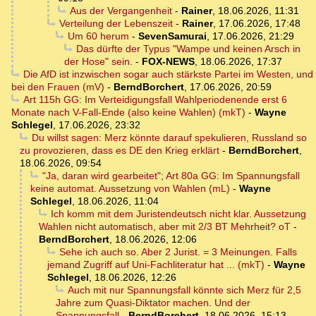
Aus der Vergangenheit
-
Rainer
,
18.06.2026, 11:31
Verteilung der Lebenszeit
-
Rainer
,
17.06.2026, 17:48
Um 60 herum
-
SevenSamurai
,
17.06.2026, 21:29
Das dürfte der Typus "Wampe und keinen Arsch in
der Hose" sein.
-
FOX-NEWS
,
18.06.2026, 17:37
Die AfD ist inzwischen sogar auch stärkste Partei im Westen, und
bei den Frauen (mV)
-
BerndBorchert
,
17.06.2026, 20:59
Art 115h GG: Im Verteidigungsfall Wahlperiodenende erst 6
Monate nach V-Fall-Ende (also keine Wahlen) (mkT)
-
Wayne
Schlegel
,
17.06.2026, 23:32
Du willst sagen: Merz könnte darauf spekulieren, Russland so
zu provozieren, dass es DE den Krieg erklärt
-
BerndBorchert
,
18.06.2026, 09:54
"Ja, daran wird gearbeitet"; Art 80a GG: Im Spannungsfall
keine automat. Aussetzung von Wahlen (mL)
-
Wayne
Schlegel
,
18.06.2026, 11:04
Ich komm mit dem Juristendeutsch nicht klar. Aussetzung
Wahlen nicht automatisch, aber mit 2/3 BT Mehrheit? oT
-
BerndBorchert
,
18.06.2026, 12:06
Sehe ich auch so. Aber 2 Jurist. = 3 Meinungen. Falls
jemand Zugriff auf Uni-Fachliteratur hat ... (mkT)
-
Wayne
Schlegel
,
18.06.2026, 12:26
Auch mit nur Spannungsfall könnte sich Merz für 2,5
Jahre zum Quasi-Diktator machen. Und der
Spannungsfall
-
BerndBorchert
,
18.06.2026, 15:13