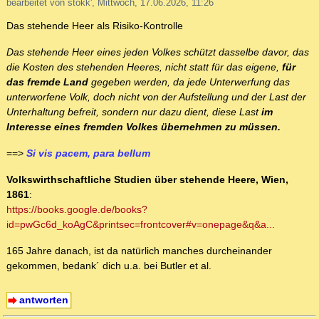
bearbeitet von stokk', Mittwoch, 17.06.2026, 11:26
Das stehende Heer als Risiko-Kontrolle
Das stehende Heer eines jeden Volkes schützt dasselbe davor, das
die Kosten des stehenden Heeres, nicht statt für das eigene,
für
das fremde Land
gegeben werden, da jede Unterwerfung das
unterworfene Volk, doch nicht von der Aufstellung und der Last der
Unterhaltung befreit, sondern nur dazu dient, diese Last
im
Interesse eines fremden Volkes übernehmen zu müssen.
==>
Si vis pacem, para bellum
Volkswirthschaftliche Studien über stehende Heere, Wien,
1861
:
https://books.google.de/books?
id=pwGc6d_koAgC&printsec=frontcover#v=onepage&q&a...
165 Jahre danach, ist da natürlich manches durcheinander
gekommen, bedank´ dich u.a. bei Butler et al.
antworten