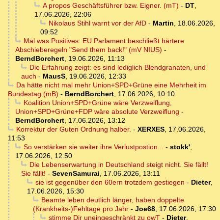
A propos Geschäftsführer bzw. Eigner. (mT)
-
DT
,
17.06.2026, 22:06
Nikolaus Stihl warnt vor der AfD
-
Martin
,
18.06.2026,
09:52
Mal was Positives: EU Parlament beschließt härtere
Abschieberegeln "Send them back!" (mV NIUS)
-
BerndBorchert
,
19.06.2026, 11:13
Die Erfahrung zeigt: es sind lediglich Blendgranaten, und
auch
-
MausS
,
19.06.2026, 12:33
Da hätte nicht mal mehr Union+SPD+Grüne eine Mehrheit im
Bundestag (mB)
-
BerndBorchert
,
17.06.2026, 10:10
Koalition Union+SPD+Grüne wäre Verzweiflung,
Union+SPD+Grüne+FDP wäre absolute Verzweiflung
-
BerndBorchert
,
17.06.2026, 13:12
Korrektur der Guten Ordnung halber.
-
XERXES
,
17.06.2026,
11:53
So verstärken sie weiter ihre Verlustpostion...
-
stokk'
,
17.06.2026, 12:50
Die Lebenserwartung in Deutschland steigt nicht. Sie fällt!
Sie fällt!
-
SevenSamurai
,
17.06.2026, 13:11
sie ist gegenüber den 60ern trotzdem gestiegen
-
Dieter
,
17.06.2026, 15:30
Beamte leben deutlich länger, haben doppelte
(Krankheits-)Fehltage pro Jahr
-
Joe68
,
17.06.2026, 17:30
stimme Dir uneingeschränkt zu owT
-
Dieter
,