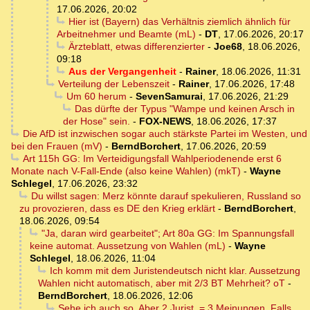
17.06.2026, 20:02
Hier ist (Bayern) das Verhältnis ziemlich ähnlich für
Arbeitnehmer und Beamte (mL)
-
DT
,
17.06.2026, 20:17
Ärzteblatt, etwas differenzierter
-
Joe68
,
18.06.2026,
09:18
Aus der Vergangenheit
-
Rainer
,
18.06.2026, 11:31
Verteilung der Lebenszeit
-
Rainer
,
17.06.2026, 17:48
Um 60 herum
-
SevenSamurai
,
17.06.2026, 21:29
Das dürfte der Typus "Wampe und keinen Arsch in
der Hose" sein.
-
FOX-NEWS
,
18.06.2026, 17:37
Die AfD ist inzwischen sogar auch stärkste Partei im Westen, und
bei den Frauen (mV)
-
BerndBorchert
,
17.06.2026, 20:59
Art 115h GG: Im Verteidigungsfall Wahlperiodenende erst 6
Monate nach V-Fall-Ende (also keine Wahlen) (mkT)
-
Wayne
Schlegel
,
17.06.2026, 23:32
Du willst sagen: Merz könnte darauf spekulieren, Russland so
zu provozieren, dass es DE den Krieg erklärt
-
BerndBorchert
,
18.06.2026, 09:54
"Ja, daran wird gearbeitet"; Art 80a GG: Im Spannungsfall
keine automat. Aussetzung von Wahlen (mL)
-
Wayne
Schlegel
,
18.06.2026, 11:04
Ich komm mit dem Juristendeutsch nicht klar. Aussetzung
Wahlen nicht automatisch, aber mit 2/3 BT Mehrheit? oT
-
BerndBorchert
,
18.06.2026, 12:06
Sehe ich auch so. Aber 2 Jurist. = 3 Meinungen. Falls