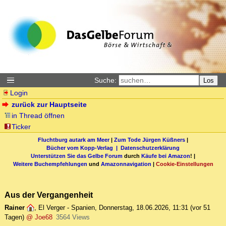
Suche:
Los
Login
zurück zur Hauptseite
in Thread öffnen
Ticker
Fluchtburg autark am Meer
|
Zum Tode Jürgen Küßners
|
Bücher vom Kopp-Verlag |
Datenschutzerklärung
Unterstützen Sie das Gelbe Forum
durch
Käufe bei Amazon
! |
Weitere Buchempfehlungen
und
Amazonnavigation
|
Cookie-Einstellungen
Aus der Vergangenheit
Rainer
,
El Verger - Spanien
,
Donnerstag, 18.06.2026, 11:31
(vor 51
Tagen)
@ Joe68
3564 Views