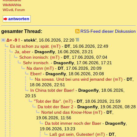
RundeKante
WikiMANNia
WGvdL Forum
antworten
gesamter Thread:
RSS-Feed dieser Diskussion
Δ= -9 !
-
stokk'
,
16.06.2026, 22:20
Es ist schon zu spät. (mT)
-
DT
,
16.06.2026, 22:49
Ja, aber
-
Dragonfly
,
16.06.2026, 23:21
Schon ironisch: (mT)
-
DT
,
17.06.2026, 07:04
Sehr ironisch.
-
Dragonfly
,
17.06.2026, 17:21
Na dann (mT)
-
DT
,
17.06.2026, 20:09
Eben!
-
Dragonfly
,
18.06.2026, 20:08
Na sowas. Und bei uns wird jemand der (mT)
-
DT
,
18.06.2026, 22:51
In China tobt der Baer!
-
Dragonfly
,
18.06.2026,
20:15
"Tobt der Bär". (mT)
-
DT
,
18.06.2026, 21:59
Da tobt der Baer 2
-
Dragonfly
,
19.06.2026, 08:28
Nortel und das Know-How (mT)
-
DT
,
19.06.2026, 11:56
Da tobt immer noch der Baer
-
Dragonfly
,
19.06.2026, 13:23
Laß gut sein, Gutester! (mT)
-
DT
,