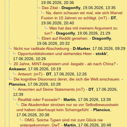
19.06.2026, 20:36
Das Zitat
-
Dragonfly
,
19.06.2026, 13:35
Na, dann schauen wir mal, wie sich Marvel
Fusion in 10 Jahren so schlägt. (mT)
-
DT
,
19.06.2026, 20:40
Was hat das mit meinem Argument zu
tun?
-
Dragonfly
,
19.06.2026, 21:29
Eben auf Reddit gesehen.
-
Dragonfly
,
19.06.2026, 20:32
Nicht nur radikale Abschiebung
-
D-Marker
,
17.06.2026, 09:29
Opportunitätskosten und stehendes Heer
-
stokk'
,
17.06.2026, 10:26
20 Jahre, MINT-begeistert und -begabt - ab nach China?
-
Ankawor
,
17.06.2026, 10:19
Antwort: (mT)
-
DT
,
17.06.2026, 12:26
Die kognitive Dissonanz derer, die sich die Welt anschauen.
-
Plancius
,
17.06.2026, 10:28
Anworten auf Deine Statements (mT)
-
DT
,
17.06.2026,
12:39
Realität oder Fassade?
-
Martin
,
17.06.2026, 13:39
Die Akademiker strotzen nur so vor Selbstbewusstsein
und haben überhaupt kein Schamgefühl.
-
Plancius
,
17.06.2026, 20:38
OMG. Solche Typen sind mir zum Glück nie
untergekommen. OwT
-
Martin
,
17.06.2026, 20:48