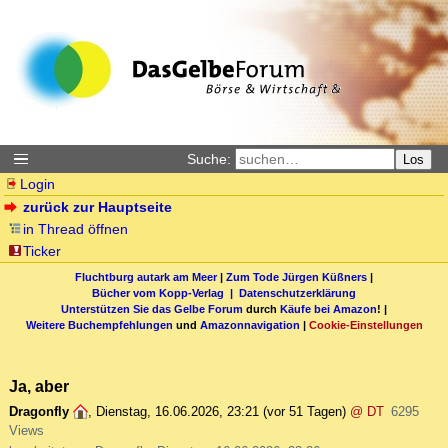
Suche:
Los
Login
zurück zur Hauptseite
in Thread öffnen
Ticker
Fluchtburg autark am Meer
|
Zum Tode Jürgen Küßners
|
Bücher vom Kopp-Verlag |
Datenschutzerklärung
Unterstützen Sie das Gelbe Forum
durch
Käufe bei Amazon
! |
Weitere Buchempfehlungen
und
Amazonnavigation
|
Cookie-Einstellungen
Ja, aber
Dragonfly
,
Dienstag, 16.06.2026, 23:21
(vor 51 Tagen)
@ DT
6295
Views