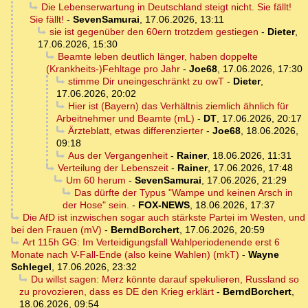
Die Lebenserwartung in Deutschland steigt nicht. Sie fällt!
Sie fällt!
-
SevenSamurai
,
17.06.2026, 13:11
sie ist gegenüber den 60ern trotzdem gestiegen
-
Dieter
,
17.06.2026, 15:30
Beamte leben deutlich länger, haben doppelte
(Krankheits-)Fehltage pro Jahr
-
Joe68
,
17.06.2026, 17:30
stimme Dir uneingeschränkt zu owT
-
Dieter
,
17.06.2026, 20:02
Hier ist (Bayern) das Verhältnis ziemlich ähnlich für
Arbeitnehmer und Beamte (mL)
-
DT
,
17.06.2026, 20:17
Ärzteblatt, etwas differenzierter
-
Joe68
,
18.06.2026,
09:18
Aus der Vergangenheit
-
Rainer
,
18.06.2026, 11:31
Verteilung der Lebenszeit
-
Rainer
,
17.06.2026, 17:48
Um 60 herum
-
SevenSamurai
,
17.06.2026, 21:29
Das dürfte der Typus "Wampe und keinen Arsch in
der Hose" sein.
-
FOX-NEWS
,
18.06.2026, 17:37
Die AfD ist inzwischen sogar auch stärkste Partei im Westen, und
bei den Frauen (mV)
-
BerndBorchert
,
17.06.2026, 20:59
Art 115h GG: Im Verteidigungsfall Wahlperiodenende erst 6
Monate nach V-Fall-Ende (also keine Wahlen) (mkT)
-
Wayne
Schlegel
,
17.06.2026, 23:32
Du willst sagen: Merz könnte darauf spekulieren, Russland so
zu provozieren, dass es DE den Krieg erklärt
-
BerndBorchert
,
18.06.2026, 09:54