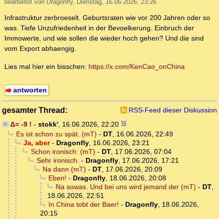
bearbeitet von Dragonfly, Dienstag, 16.06.2026, 23:26
Infrastruktur zerbroeselt. Geburtsraten wie vor 200 Jahren oder so
was. Tiefe Unzufriedenheit in der Bevoelkerung. Einbruch der
Immowerte, und wie sollen die wieder hoch gehen? Und die sind
vom Export abhaengig.
Lies mal hier ein bisschen:
https://x.com/KenCao_onChina
antworten
gesamter Thread:
RSS-Feed dieser Diskussion
Δ= -9 !
-
stokk'
,
16.06.2026, 22:20
Es ist schon zu spät. (mT)
-
DT
,
16.06.2026, 22:49
Ja, aber
-
Dragonfly
,
16.06.2026, 23:21
Schon ironisch: (mT)
-
DT
,
17.06.2026, 07:04
Sehr ironisch.
-
Dragonfly
,
17.06.2026, 17:21
Na dann (mT)
-
DT
,
17.06.2026, 20:09
Eben!
-
Dragonfly
,
18.06.2026, 20:08
Na sowas. Und bei uns wird jemand der (mT)
-
DT
,
18.06.2026, 22:51
In China tobt der Baer!
-
Dragonfly
,
18.06.2026,
20:15