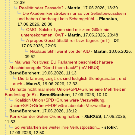
12:39
Realität oder Fassade?
-
Martin
,
17.06.2026, 13:39
Die Akademiker strotzen nur so vor Selbstbewusstsein
und haben überhaupt kein Schamgefühl.
-
Plancius
,
17.06.2026, 20:38
OMG. Solche Typen sind mir zum Glück nie
untergekommen. OwT
-
Martin
,
17.06.2026, 20:48
A propos Geschäftsführer bzw. Eigner. (mT)
-
DT
,
17.06.2026, 22:06
Nikolaus Stihl warnt vor der AfD
-
Martin
,
18.06.2026,
09:52
Mal was Positives: EU Parlament beschließt härtere
Abschieberegeln "Send them back!" (mV NIUS)
-
BerndBorchert
,
19.06.2026, 11:13
Die Erfahrung zeigt: es sind lediglich Blendgranaten, und
auch
-
MausS
,
19.06.2026, 12:33
Da hätte nicht mal mehr Union+SPD+Grüne eine Mehrheit im
Bundestag (mB)
-
BerndBorchert
,
17.06.2026, 10:10
Koalition Union+SPD+Grüne wäre Verzweiflung,
Union+SPD+Grüne+FDP wäre absolute Verzweiflung
-
BerndBorchert
,
17.06.2026, 13:12
Korrektur der Guten Ordnung halber.
-
XERXES
,
17.06.2026,
11:53
So verstärken sie weiter ihre Verlustpostion...
-
stokk'
,
17.06.2026, 12:50