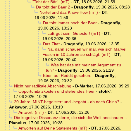
"Tobt der Bär". (mT)
-
DT
,
18.06.2026, 21:59
Da tobt der Baer 2
-
Dragonfly
,
19.06.2026, 08:28
Nortel und das Know-How (mT)
-
DT
,
19.06.2026, 11:56
Da tobt immer noch der Baer
-
Dragonfly
,
19.06.2026, 13:23
Laß gut sein, Gutester! (mT)
-
DT
,
19.06.2026, 20:36
Das Zitat
-
Dragonfly
,
19.06.2026, 13:35
Na, dann schauen wir mal, wie sich Marvel
Fusion in 10 Jahren so schlägt. (mT)
-
DT
,
19.06.2026, 20:40
Was hat das mit meinem Argument zu
tun?
-
Dragonfly
,
19.06.2026, 21:29
Eben auf Reddit gesehen.
-
Dragonfly
,
19.06.2026, 20:32
Nicht nur radikale Abschiebung
-
D-Marker
,
17.06.2026, 09:29
Opportunitätskosten und stehendes Heer
-
stokk'
,
17.06.2026, 10:26
20 Jahre, MINT-begeistert und -begabt - ab nach China?
-
Ankawor
,
17.06.2026, 10:19
Antwort: (mT)
-
DT
,
17.06.2026, 12:26
Die kognitive Dissonanz derer, die sich die Welt anschauen.
-
Plancius
,
17.06.2026, 10:28
Anworten auf Deine Statements (mT)
-
DT
,
17.06.2026,