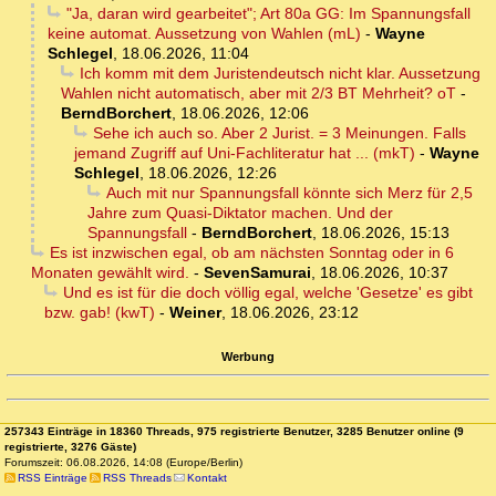
"Ja, daran wird gearbeitet"; Art 80a GG: Im Spannungsfall
keine automat. Aussetzung von Wahlen (mL)
-
Wayne
Schlegel
,
18.06.2026, 11:04
Ich komm mit dem Juristendeutsch nicht klar. Aussetzung
Wahlen nicht automatisch, aber mit 2/3 BT Mehrheit? oT
-
BerndBorchert
,
18.06.2026, 12:06
Sehe ich auch so. Aber 2 Jurist. = 3 Meinungen. Falls
jemand Zugriff auf Uni-Fachliteratur hat ... (mkT)
-
Wayne
Schlegel
,
18.06.2026, 12:26
Auch mit nur Spannungsfall könnte sich Merz für 2,5
Jahre zum Quasi-Diktator machen. Und der
Spannungsfall
-
BerndBorchert
,
18.06.2026, 15:13
Es ist inzwischen egal, ob am nächsten Sonntag oder in 6
Monaten gewählt wird.
-
SevenSamurai
,
18.06.2026, 10:37
Und es ist für die doch völlig egal, welche 'Gesetze' es gibt
bzw. gab! (kwT)
-
Weiner
,
18.06.2026, 23:12
Werbung
257343 Einträge in 18360 Threads, 975 registrierte Benutzer, 3285 Benutzer online (9
registrierte, 3276 Gäste)
Forumszeit: 06.08.2026, 14:08 (Europe/Berlin)
RSS Einträge
RSS Threads
Kontakt