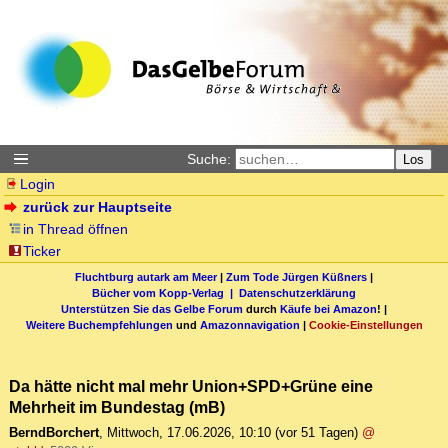
Suche:
Los
Login
zurück zur Hauptseite
in Thread öffnen
Ticker
Fluchtburg autark am Meer
|
Zum Tode Jürgen Küßners
|
Bücher vom Kopp-Verlag |
Datenschutzerklärung
Unterstützen Sie das Gelbe Forum
durch
Käufe bei Amazon
! |
Weitere Buchempfehlungen
und
Amazonnavigation
|
Cookie-Einstellungen
Da hätte nicht mal mehr Union+SPD+Grüne eine
Mehrheit im Bundestag (mB)
BerndBorchert
,
Mittwoch, 17.06.2026, 10:10
(vor 51 Tagen)
@