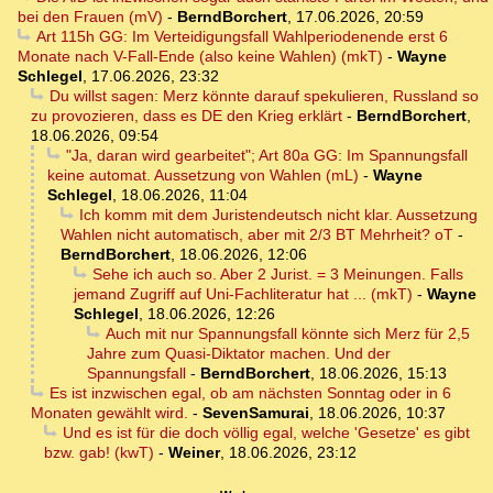
bei den Frauen (mV)
-
BerndBorchert
,
17.06.2026, 20:59
Art 115h GG: Im Verteidigungsfall Wahlperiodenende erst 6
Monate nach V-Fall-Ende (also keine Wahlen) (mkT)
-
Wayne
Schlegel
,
17.06.2026, 23:32
Du willst sagen: Merz könnte darauf spekulieren, Russland so
zu provozieren, dass es DE den Krieg erklärt
-
BerndBorchert
,
18.06.2026, 09:54
"Ja, daran wird gearbeitet"; Art 80a GG: Im Spannungsfall
keine automat. Aussetzung von Wahlen (mL)
-
Wayne
Schlegel
,
18.06.2026, 11:04
Ich komm mit dem Juristendeutsch nicht klar. Aussetzung
Wahlen nicht automatisch, aber mit 2/3 BT Mehrheit? oT
-
BerndBorchert
,
18.06.2026, 12:06
Sehe ich auch so. Aber 2 Jurist. = 3 Meinungen. Falls
jemand Zugriff auf Uni-Fachliteratur hat ... (mkT)
-
Wayne
Schlegel
,
18.06.2026, 12:26
Auch mit nur Spannungsfall könnte sich Merz für 2,5
Jahre zum Quasi-Diktator machen. Und der
Spannungsfall
-
BerndBorchert
,
18.06.2026, 15:13
Es ist inzwischen egal, ob am nächsten Sonntag oder in 6
Monaten gewählt wird.
-
SevenSamurai
,
18.06.2026, 10:37
Und es ist für die doch völlig egal, welche 'Gesetze' es gibt
bzw. gab! (kwT)
-
Weiner
,
18.06.2026, 23:12