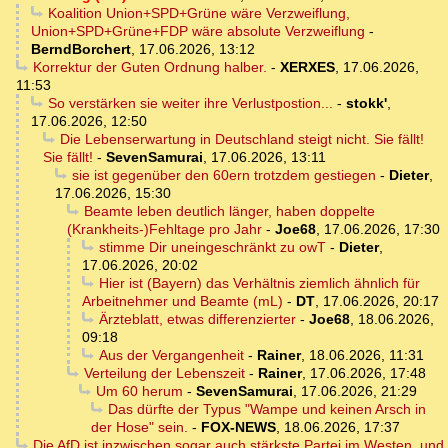
Koalition Union+SPD+Grüne wäre Verzweiflung,
Union+SPD+Grüne+FDP wäre absolute Verzweiflung
-
BerndBorchert
,
17.06.2026, 13:12
Korrektur der Guten Ordnung halber.
-
XERXES
,
17.06.2026,
11:53
So verstärken sie weiter ihre Verlustpostion...
-
stokk'
,
17.06.2026, 12:50
Die Lebenserwartung in Deutschland steigt nicht. Sie fällt!
Sie fällt!
-
SevenSamurai
,
17.06.2026, 13:11
sie ist gegenüber den 60ern trotzdem gestiegen
-
Dieter
,
17.06.2026, 15:30
Beamte leben deutlich länger, haben doppelte
(Krankheits-)Fehltage pro Jahr
-
Joe68
,
17.06.2026, 17:30
stimme Dir uneingeschränkt zu owT
-
Dieter
,
17.06.2026, 20:02
Hier ist (Bayern) das Verhältnis ziemlich ähnlich für
Arbeitnehmer und Beamte (mL)
-
DT
,
17.06.2026, 20:17
Ärzteblatt, etwas differenzierter
-
Joe68
,
18.06.2026,
09:18
Aus der Vergangenheit
-
Rainer
,
18.06.2026, 11:31
Verteilung der Lebenszeit
-
Rainer
,
17.06.2026, 17:48
Um 60 herum
-
SevenSamurai
,
17.06.2026, 21:29
Das dürfte der Typus "Wampe und keinen Arsch in
der Hose" sein.
-
FOX-NEWS
,
18.06.2026, 17:37
Die AfD ist inzwischen sogar auch stärkste Partei im Westen, und