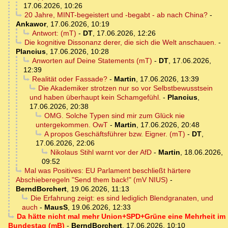
17.06.2026, 10:26
20 Jahre, MINT-begeistert und -begabt - ab nach China?
-
Ankawor
,
17.06.2026, 10:19
Antwort: (mT)
-
DT
,
17.06.2026, 12:26
Die kognitive Dissonanz derer, die sich die Welt anschauen.
-
Plancius
,
17.06.2026, 10:28
Anworten auf Deine Statements (mT)
-
DT
,
17.06.2026,
12:39
Realität oder Fassade?
-
Martin
,
17.06.2026, 13:39
Die Akademiker strotzen nur so vor Selbstbewusstsein
und haben überhaupt kein Schamgefühl.
-
Plancius
,
17.06.2026, 20:38
OMG. Solche Typen sind mir zum Glück nie
untergekommen. OwT
-
Martin
,
17.06.2026, 20:48
A propos Geschäftsführer bzw. Eigner. (mT)
-
DT
,
17.06.2026, 22:06
Nikolaus Stihl warnt vor der AfD
-
Martin
,
18.06.2026,
09:52
Mal was Positives: EU Parlament beschließt härtere
Abschieberegeln "Send them back!" (mV NIUS)
-
BerndBorchert
,
19.06.2026, 11:13
Die Erfahrung zeigt: es sind lediglich Blendgranaten, und
auch
-
MausS
,
19.06.2026, 12:33
Da hätte nicht mal mehr Union+SPD+Grüne eine Mehrheit im
Bundestag (mB)
-
BerndBorchert
,
17.06.2026, 10:10