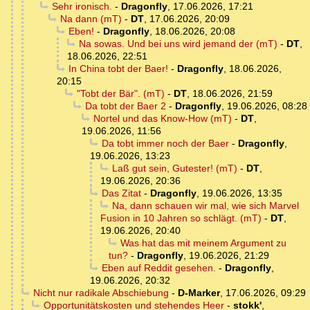
Sehr ironisch.
-
Dragonfly
,
17.06.2026, 17:21
Na dann (mT)
-
DT
,
17.06.2026, 20:09
Eben!
-
Dragonfly
,
18.06.2026, 20:08
Na sowas. Und bei uns wird jemand der (mT)
-
DT
,
18.06.2026, 22:51
In China tobt der Baer!
-
Dragonfly
,
18.06.2026,
20:15
"Tobt der Bär". (mT)
-
DT
,
18.06.2026, 21:59
Da tobt der Baer 2
-
Dragonfly
,
19.06.2026, 08:28
Nortel und das Know-How (mT)
-
DT
,
19.06.2026, 11:56
Da tobt immer noch der Baer
-
Dragonfly
,
19.06.2026, 13:23
Laß gut sein, Gutester! (mT)
-
DT
,
19.06.2026, 20:36
Das Zitat
-
Dragonfly
,
19.06.2026, 13:35
Na, dann schauen wir mal, wie sich Marvel
Fusion in 10 Jahren so schlägt. (mT)
-
DT
,
19.06.2026, 20:40
Was hat das mit meinem Argument zu
tun?
-
Dragonfly
,
19.06.2026, 21:29
Eben auf Reddit gesehen.
-
Dragonfly
,
19.06.2026, 20:32
Nicht nur radikale Abschiebung
-
D-Marker
,
17.06.2026, 09:29
Opportunitätskosten und stehendes Heer
-
stokk'
,