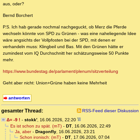
aus, oder?
Bernd Borchert
P.S. Ich hab gerade nochmal nachgeguckt, ob Merz die Pferde
wechseln könnte von SPD zu Grünen - was eine naheliegende Idee
wäre angsichts der Vollpfosten bei der SPD, mit denen er
verhandeln muss: Klingbeil und Bas. Mit den Grünen hätte er
zumindest vom IQ Durchschnitt her schätzungsweise 50 Punkte
mehr.
https://www.bundestag.de/parlament/plenum/sitzverteilung
Geht aber nicht: Union+Grüne haben keine Mehrheit
antworten
gesamter Thread:
RSS-Feed dieser Diskussion
Δ= -9 !
-
stokk'
,
16.06.2026, 22:20
Es ist schon zu spät. (mT)
-
DT
,
16.06.2026, 22:49
Ja, aber
-
Dragonfly
,
16.06.2026, 23:21
Schon ironisch: (mT)
-
DT
,
17.06.2026, 07:04