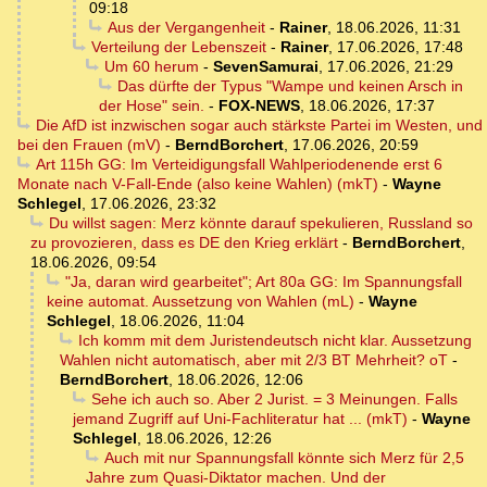
09:18
Aus der Vergangenheit
-
Rainer
,
18.06.2026, 11:31
Verteilung der Lebenszeit
-
Rainer
,
17.06.2026, 17:48
Um 60 herum
-
SevenSamurai
,
17.06.2026, 21:29
Das dürfte der Typus "Wampe und keinen Arsch in
der Hose" sein.
-
FOX-NEWS
,
18.06.2026, 17:37
Die AfD ist inzwischen sogar auch stärkste Partei im Westen, und
bei den Frauen (mV)
-
BerndBorchert
,
17.06.2026, 20:59
Art 115h GG: Im Verteidigungsfall Wahlperiodenende erst 6
Monate nach V-Fall-Ende (also keine Wahlen) (mkT)
-
Wayne
Schlegel
,
17.06.2026, 23:32
Du willst sagen: Merz könnte darauf spekulieren, Russland so
zu provozieren, dass es DE den Krieg erklärt
-
BerndBorchert
,
18.06.2026, 09:54
"Ja, daran wird gearbeitet"; Art 80a GG: Im Spannungsfall
keine automat. Aussetzung von Wahlen (mL)
-
Wayne
Schlegel
,
18.06.2026, 11:04
Ich komm mit dem Juristendeutsch nicht klar. Aussetzung
Wahlen nicht automatisch, aber mit 2/3 BT Mehrheit? oT
-
BerndBorchert
,
18.06.2026, 12:06
Sehe ich auch so. Aber 2 Jurist. = 3 Meinungen. Falls
jemand Zugriff auf Uni-Fachliteratur hat ... (mkT)
-
Wayne
Schlegel
,
18.06.2026, 12:26
Auch mit nur Spannungsfall könnte sich Merz für 2,5
Jahre zum Quasi-Diktator machen. Und der