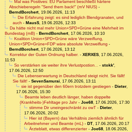
Mal was Positives: EU Parlament beschließt härtere
Abschieberegeln "Send them back!" (mV NIUS)
-
BerndBorchert
,
19.06.2026, 11:13
Die Erfahrung zeigt: es sind lediglich Blendgranaten, und
auch
-
MausS
,
19.06.2026, 12:33
Da hätte nicht mal mehr Union+SPD+Grüne eine Mehrheit im
Bundestag (mB)
-
BerndBorchert
,
17.06.2026, 10:10
Koalition Union+SPD+Grüne wäre Verzweiflung,
Union+SPD+Grüne+FDP wäre absolute Verzweiflung
-
BerndBorchert
,
17.06.2026, 13:12
Korrektur der Guten Ordnung halber.
-
XERXES
,
17.06.2026,
11:53
So verstärken sie weiter ihre Verlustpostion...
-
stokk'
,
17.06.2026, 12:50
Die Lebenserwartung in Deutschland steigt nicht. Sie fällt!
Sie fällt!
-
SevenSamurai
,
17.06.2026, 13:11
sie ist gegenüber den 60ern trotzdem gestiegen
-
Dieter
,
17.06.2026, 15:30
Beamte leben deutlich länger, haben doppelte
(Krankheits-)Fehltage pro Jahr
-
Joe68
,
17.06.2026, 17:30
stimme Dir uneingeschränkt zu owT
-
Dieter
,
17.06.2026, 20:02
Hier ist (Bayern) das Verhältnis ziemlich ähnlich für
Arbeitnehmer und Beamte (mL)
-
DT
,
17.06.2026, 20:17
Ärzteblatt, etwas differenzierter
-
Joe68
,
18.06.2026,