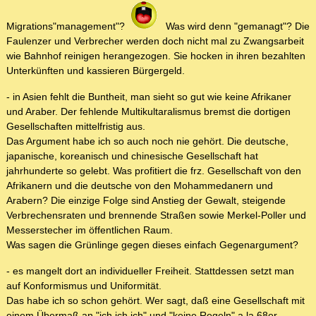
Migrations"management"?
Was wird denn "gemanagt"? Die
Faulenzer und Verbrecher werden doch nicht mal zu Zwangsarbeit
wie Bahnhof reinigen herangezogen. Sie hocken in ihren bezahlten
Unterkünften und kassieren Bürgergeld.
- in Asien fehlt die Buntheit, man sieht so gut wie keine Afrikaner
und Araber. Der fehlende Multikultaralismus bremst die dortigen
Gesellschaften mittelfristig aus.
Das Argument habe ich so auch noch nie gehört. Die deutsche,
japanische, koreanisch und chinesische Gesellschaft hat
jahrhunderte so gelebt. Was profitiert die frz. Gesellschaft von den
Afrikanern und die deutsche von den Mohammedanern und
Arabern? Die einzige Folge sind Anstieg der Gewalt, steigende
Verbrechensraten und brennende Straßen sowie Merkel-Poller und
Messerstecher im öffentlichen Raum.
Was sagen die Grünlinge gegen dieses einfach Gegenargument?
- es mangelt dort an individueller Freiheit. Stattdessen setzt man
auf Konformismus und Uniformität.
Das habe ich so schon gehört. Wer sagt, daß eine Gesellschaft mit
einem Übermaß an "ich ich ich" und "keine Regeln" a la 68er