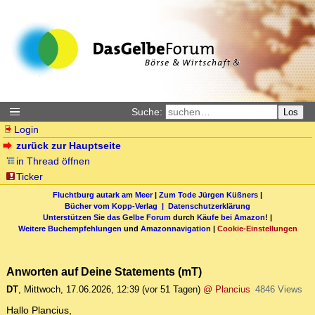
Suche:
Los
Login
zurück zur Hauptseite
in Thread öffnen
Ticker
Fluchtburg autark am Meer
|
Zum Tode Jürgen Küßners
|
Bücher vom Kopp-Verlag |
Datenschutzerklärung
Unterstützen Sie das Gelbe Forum
durch
Käufe bei Amazon
! |
Weitere Buchempfehlungen
und
Amazonnavigation
|
Cookie-Einstellungen
Anworten auf Deine Statements (mT)
DT
,
Mittwoch, 17.06.2026, 12:39
(vor 51 Tagen)
@ Plancius
4846 Views
Hallo Plancius,