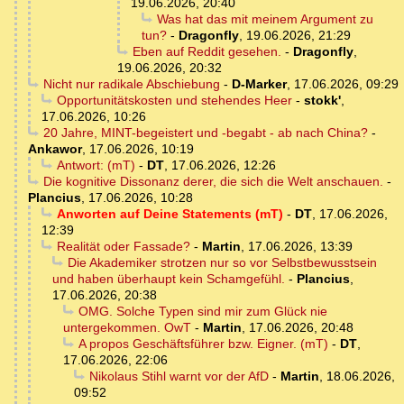
19.06.2026, 20:40
Was hat das mit meinem Argument zu
tun?
-
Dragonfly
,
19.06.2026, 21:29
Eben auf Reddit gesehen.
-
Dragonfly
,
19.06.2026, 20:32
Nicht nur radikale Abschiebung
-
D-Marker
,
17.06.2026, 09:29
Opportunitätskosten und stehendes Heer
-
stokk'
,
17.06.2026, 10:26
20 Jahre, MINT-begeistert und -begabt - ab nach China?
-
Ankawor
,
17.06.2026, 10:19
Antwort: (mT)
-
DT
,
17.06.2026, 12:26
Die kognitive Dissonanz derer, die sich die Welt anschauen.
-
Plancius
,
17.06.2026, 10:28
Anworten auf Deine Statements (mT)
-
DT
,
17.06.2026,
12:39
Realität oder Fassade?
-
Martin
,
17.06.2026, 13:39
Die Akademiker strotzen nur so vor Selbstbewusstsein
und haben überhaupt kein Schamgefühl.
-
Plancius
,
17.06.2026, 20:38
OMG. Solche Typen sind mir zum Glück nie
untergekommen. OwT
-
Martin
,
17.06.2026, 20:48
A propos Geschäftsführer bzw. Eigner. (mT)
-
DT
,
17.06.2026, 22:06
Nikolaus Stihl warnt vor der AfD
-
Martin
,
18.06.2026,
09:52