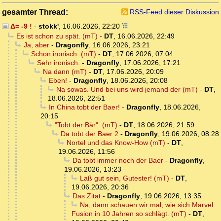
gesamter Thread:
RSS-Feed dieser Diskussion
Δ= -9 !
-
stokk'
,
16.06.2026, 22:20
Es ist schon zu spät. (mT)
-
DT
,
16.06.2026, 22:49
Ja, aber
-
Dragonfly
,
16.06.2026, 23:21
Schon ironisch: (mT)
-
DT
,
17.06.2026, 07:04
Sehr ironisch.
-
Dragonfly
,
17.06.2026, 17:21
Na dann (mT)
-
DT
,
17.06.2026, 20:09
Eben!
-
Dragonfly
,
18.06.2026, 20:08
Na sowas. Und bei uns wird jemand der (mT)
-
DT
,
18.06.2026, 22:51
In China tobt der Baer!
-
Dragonfly
,
18.06.2026,
20:15
"Tobt der Bär". (mT)
-
DT
,
18.06.2026, 21:59
Da tobt der Baer 2
-
Dragonfly
,
19.06.2026, 08:28
Nortel und das Know-How (mT)
-
DT
,
19.06.2026, 11:56
Da tobt immer noch der Baer
-
Dragonfly
,
19.06.2026, 13:23
Laß gut sein, Gutester! (mT)
-
DT
,
19.06.2026, 20:36
Das Zitat
-
Dragonfly
,
19.06.2026, 13:35
Na, dann schauen wir mal, wie sich Marvel
Fusion in 10 Jahren so schlägt. (mT)
-
DT
,