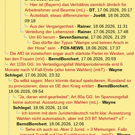
Hier ist (Bayern) das Verhältnis ziemlich ähnlich für
Arbeitnehmer und Beamte (mL)
-
DT
,
17.06.2026, 20:17
Ärzteblatt, etwas differenzierter
-
Joe68
,
18.06.2026,
09:18
Aus der Vergangenheit
-
Rainer
,
18.06.2026, 11:31
Verteilung der Lebenszeit
-
Rainer
,
17.06.2026, 17:48
Um 60 herum
-
SevenSamurai
,
17.06.2026, 21:29
Das dürfte der Typus "Wampe und keinen Arsch in
der Hose" sein.
-
FOX-NEWS
,
18.06.2026, 17:37
Die AfD ist inzwischen sogar auch stärkste Partei im Westen, und
bei den Frauen (mV)
-
BerndBorchert
,
17.06.2026, 20:59
Art 115h GG: Im Verteidigungsfall Wahlperiodenende erst 6
Monate nach V-Fall-Ende (also keine Wahlen) (mkT)
-
Wayne
Schlegel
,
17.06.2026, 23:32
Du willst sagen: Merz könnte darauf spekulieren, Russland so
zu provozieren, dass es DE den Krieg erklärt
-
BerndBorchert
,
18.06.2026, 09:54
"Ja, daran wird gearbeitet"; Art 80a GG: Im Spannungsfall
keine automat. Aussetzung von Wahlen (mL)
-
Wayne
Schlegel
,
18.06.2026, 11:04
Ich komm mit dem Juristendeutsch nicht klar. Aussetzung
Wahlen nicht automatisch, aber mit 2/3 BT Mehrheit? oT
-
BerndBorchert
,
18.06.2026, 12:06
Sehe ich auch so. Aber 2 Jurist. = 3 Meinungen. Falls
jemand Zugriff auf Uni-Fachliteratur hat ... (mkT)
-
Wayne