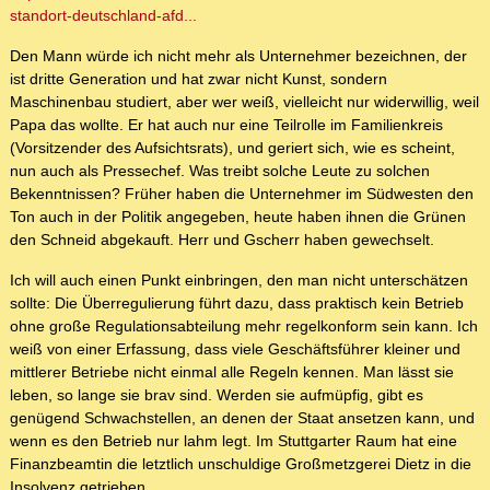
standort-deutschland-afd...
Den Mann würde ich nicht mehr als Unternehmer bezeichnen, der
ist dritte Generation und hat zwar nicht Kunst, sondern
Maschinenbau studiert, aber wer weiß, vielleicht nur widerwillig, weil
Papa das wollte. Er hat auch nur eine Teilrolle im Familienkreis
(Vorsitzender des Aufsichtsrats), und geriert sich, wie es scheint,
nun auch als Pressechef. Was treibt solche Leute zu solchen
Bekenntnissen? Früher haben die Unternehmer im Südwesten den
Ton auch in der Politik angegeben, heute haben ihnen die Grünen
den Schneid abgekauft. Herr und Gscherr haben gewechselt.
Ich will auch einen Punkt einbringen, den man nicht unterschätzen
sollte: Die Überregulierung führt dazu, dass praktisch kein Betrieb
ohne große Regulationsabteilung mehr regelkonform sein kann. Ich
weiß von einer Erfassung, dass viele Geschäftsführer kleiner und
mittlerer Betriebe nicht einmal alle Regeln kennen. Man lässt sie
leben, so lange sie brav sind. Werden sie aufmüpfig, gibt es
genügend Schwachstellen, an denen der Staat ansetzen kann, und
wenn es den Betrieb nur lahm legt. Im Stuttgarter Raum hat eine
Finanzbeamtin die letztlich unschuldige Großmetzgerei Dietz in die
Insolvenz getrieben.