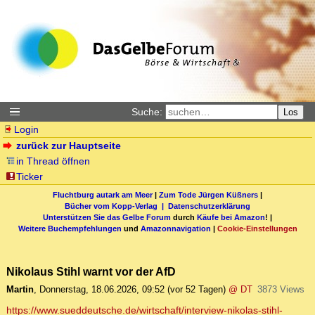
Suche:
Los
Login
zurück zur Hauptseite
in Thread öffnen
Ticker
Fluchtburg autark am Meer
|
Zum Tode Jürgen Küßners
|
Bücher vom Kopp-Verlag |
Datenschutzerklärung
Unterstützen Sie das Gelbe Forum
durch
Käufe bei Amazon
! |
Weitere Buchempfehlungen
und
Amazonnavigation
|
Cookie-Einstellungen
Nikolaus Stihl warnt vor der AfD
Martin
,
Donnerstag, 18.06.2026, 09:52
(vor 52 Tagen)
@ DT
3873 Views
https://www.sueddeutsche.de/wirtschaft/interview-nikolas-stihl-