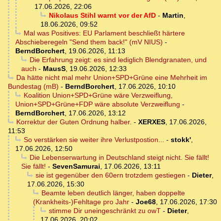
17.06.2026, 22:06
Nikolaus Stihl warnt vor der AfD
-
Martin
,
18.06.2026, 09:52
Mal was Positives: EU Parlament beschließt härtere
Abschieberegeln "Send them back!" (mV NIUS)
-
BerndBorchert
,
19.06.2026, 11:13
Die Erfahrung zeigt: es sind lediglich Blendgranaten, und
auch
-
MausS
,
19.06.2026, 12:33
Da hätte nicht mal mehr Union+SPD+Grüne eine Mehrheit im
Bundestag (mB)
-
BerndBorchert
,
17.06.2026, 10:10
Koalition Union+SPD+Grüne wäre Verzweiflung,
Union+SPD+Grüne+FDP wäre absolute Verzweiflung
-
BerndBorchert
,
17.06.2026, 13:12
Korrektur der Guten Ordnung halber.
-
XERXES
,
17.06.2026,
11:53
So verstärken sie weiter ihre Verlustpostion...
-
stokk'
,
17.06.2026, 12:50
Die Lebenserwartung in Deutschland steigt nicht. Sie fällt!
Sie fällt!
-
SevenSamurai
,
17.06.2026, 13:11
sie ist gegenüber den 60ern trotzdem gestiegen
-
Dieter
,
17.06.2026, 15:30
Beamte leben deutlich länger, haben doppelte
(Krankheits-)Fehltage pro Jahr
-
Joe68
,
17.06.2026, 17:30
stimme Dir uneingeschränkt zu owT
-
Dieter
,
17.06.2026, 20:02