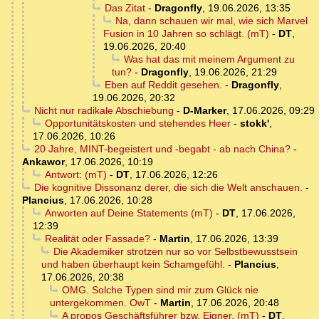
Das Zitat
-
Dragonfly
,
19.06.2026, 13:35
Na, dann schauen wir mal, wie sich Marvel
Fusion in 10 Jahren so schlägt. (mT)
-
DT
,
19.06.2026, 20:40
Was hat das mit meinem Argument zu
tun?
-
Dragonfly
,
19.06.2026, 21:29
Eben auf Reddit gesehen.
-
Dragonfly
,
19.06.2026, 20:32
Nicht nur radikale Abschiebung
-
D-Marker
,
17.06.2026, 09:29
Opportunitätskosten und stehendes Heer
-
stokk'
,
17.06.2026, 10:26
20 Jahre, MINT-begeistert und -begabt - ab nach China?
-
Ankawor
,
17.06.2026, 10:19
Antwort: (mT)
-
DT
,
17.06.2026, 12:26
Die kognitive Dissonanz derer, die sich die Welt anschauen.
-
Plancius
,
17.06.2026, 10:28
Anworten auf Deine Statements (mT)
-
DT
,
17.06.2026,
12:39
Realität oder Fassade?
-
Martin
,
17.06.2026, 13:39
Die Akademiker strotzen nur so vor Selbstbewusstsein
und haben überhaupt kein Schamgefühl.
-
Plancius
,
17.06.2026, 20:38
OMG. Solche Typen sind mir zum Glück nie
untergekommen. OwT
-
Martin
,
17.06.2026, 20:48
A propos Geschäftsführer bzw. Eigner. (mT)
-
DT
,