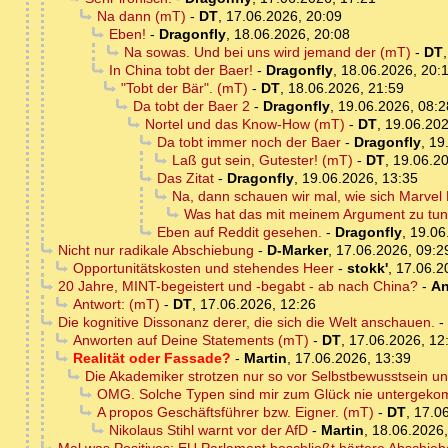
Na dann (mT)
-
DT
,
17.06.2026, 20:09
Eben!
-
Dragonfly
,
18.06.2026, 20:08
Na sowas. Und bei uns wird jemand der (mT)
-
DT
In China tobt der Baer!
-
Dragonfly
,
18.06.2026, 20:
"Tobt der Bär". (mT)
-
DT
,
18.06.2026, 21:59
Da tobt der Baer 2
-
Dragonfly
,
19.06.2026, 08:2
Nortel und das Know-How (mT)
-
DT
,
19.06.202
Da tobt immer noch der Baer
-
Dragonfly
,
19
Laß gut sein, Gutester! (mT)
-
DT
,
19.06.20
Das Zitat
-
Dragonfly
,
19.06.2026, 13:35
Na, dann schauen wir mal, wie sich Marvel 
Was hat das mit meinem Argument zu tu
Eben auf Reddit gesehen.
-
Dragonfly
,
19.06
Nicht nur radikale Abschiebung
-
D-Marker
,
17.06.2026, 09:2
Opportunitätskosten und stehendes Heer
-
stokk'
,
17.06.2
20 Jahre, MINT-begeistert und -begabt - ab nach China?
-
An
Antwort: (mT)
-
DT
,
17.06.2026, 12:26
Die kognitive Dissonanz derer, die sich die Welt anschauen.
-
Anworten auf Deine Statements (mT)
-
DT
,
17.06.2026, 12
Realität oder Fassade?
-
Martin
,
17.06.2026, 13:39
Die Akademiker strotzen nur so vor Selbstbewusstsein u
OMG. Solche Typen sind mir zum Glück nie untergek
A propos Geschäftsführer bzw. Eigner. (mT)
-
DT
,
17.06
Nikolaus Stihl warnt vor der AfD
-
Martin
,
18.06.2026,