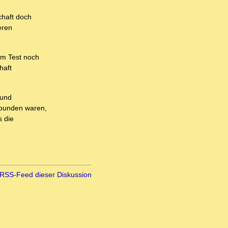
chaft doch
eren
eim Test noch
haft
 und
ebunden waren,
s die
RSS-Feed dieser Diskussion