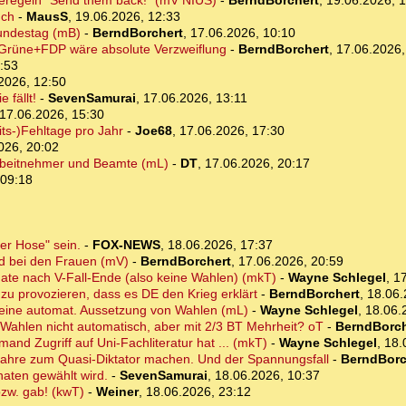
beregeln "Send them back!" (mV NIUS)
-
BerndBorchert
,
19.06.2026, 1
uch
-
MausS
,
19.06.2026, 12:33
undestag (mB)
-
BerndBorchert
,
17.06.2026, 10:10
Grüne+FDP wäre absolute Verzweiflung
-
BerndBorchert
,
17.06.2026,
:53
2026, 12:50
 fällt!
-
SevenSamurai
,
17.06.2026, 13:11
17.06.2026, 15:30
ts-)Fehltage pro Jahr
-
Joe68
,
17.06.2026, 17:30
026, 20:02
r Arbeitnehmer und Beamte (mL)
-
DT
,
17.06.2026, 20:17
 09:18
er Hose" sein.
-
FOX-NEWS
,
18.06.2026, 17:37
nd bei den Frauen (mV)
-
BerndBorchert
,
17.06.2026, 20:59
ate nach V-Fall-Ende (also keine Wahlen) (mkT)
-
Wayne Schlegel
,
17
 zu provozieren, dass es DE den Krieg erklärt
-
BerndBorchert
,
18.06.
 keine automat. Aussetzung von Wahlen (mL)
-
Wayne Schlegel
,
18.06.
 Wahlen nicht automatisch, aber mit 2/3 BT Mehrheit? oT
-
BerndBorch
mand Zugriff auf Uni-Fachliteratur hat ... (mkT)
-
Wayne Schlegel
,
18.
 Jahre zum Quasi-Diktator machen. Und der Spannungsfall
-
BerndBorc
naten gewählt wird.
-
SevenSamurai
,
18.06.2026, 10:37
 bzw. gab! (kwT)
-
Weiner
,
18.06.2026, 23:12