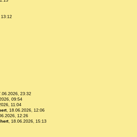
1:13
 13:12
.06.2026, 23:32
2026, 09:54
2026, 11:04
ert
,
18.06.2026, 12:06
06.2026, 12:26
hert
,
18.06.2026, 15:13