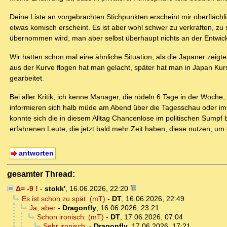
Deine Liste an vorgebrachten Stichpunkten erscheint mir oberflächl
etwas komisch erscheint. Es ist aber wohl schwer zu verkraften, zu
übernommen wird, man aber selbst überhaupt nichts an der Entwic
Wir hatten schon mal eine ähnliche Situation, als die Japaner zeigt
aus der Kurve flogen hat man gelacht, später hat man in Japan Kur
gearbeitet.
Bei aller Kritik, ich kenne Manager, die rödeln 6 Tage in der Wo
informieren sich halb müde am Abend über die Tagesschau oder im 
konnte sich die in diesem Alltag Chancenlose im politischen Sumpf
erfahrenen Leute, die jetzt bald mehr Zeit haben, diese nutzen, um
antworten
gesamter Thread:
Δ= -9 !
-
stokk'
,
16.06.2026, 22:20
Es ist schon zu spät. (mT)
-
DT
,
16.06.2026, 22:49
Ja, aber
-
Dragonfly
,
16.06.2026, 23:21
Schon ironisch: (mT)
-
DT
,
17.06.2026, 07:04
Sehr ironisch.
-
Dragonfly
,
17.06.2026, 17:21