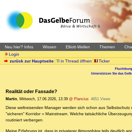
Neu hier? Infos
Wissen
Elliott-Wellen
Themen
Char
Login
zurück zur Hauptseite
in Thread öffnen
Ticker
Fluchtburg
Unterstützen Sie das Gel
Realität oder Fassade?
Martin
,
Mittwoch, 17.06.2026, 13:39
@ Plancius
4651 Views
Diese weltreisenden Manager werden sich schon aus Selbstschutz ni
"sicheren" Korridor = Mainstream. Welche tatsächliche Überzeugung
routiniert verbergen.
Meine Erfahrung ist, dass in privaterer Atmosphäre teils deutlich an