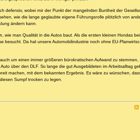
ich defensiv, wobei mir der Punkt der mangelnden Buntheit der Gesells
 sehen, wie die lange geglaubte eigene Führungsrolle plötzlich von and
klung ändern kann.
en, wie man Qualität in die Autos baut. Als die ersten kleinen Hondas b
se besucht. Da hat unsere Automobilindustrie noch ohne EU-Planwirtsc
che, auch um einen immer größeren bürokratischen Aufwand zu stemmen,
Auto über den DLF. So lange die gut Ausgebildeten im Arbeitsalltag g
 breit machen, mit dem bekannten Ergebnis. Es wäre zu wünschen, das
 diesen Sumpf trocken zu legen.