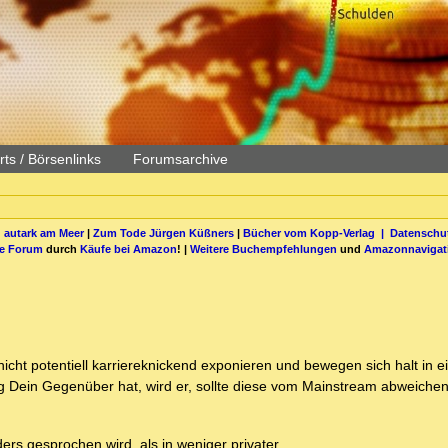
ts / Börsenlinks
Forumsarchive
 autark am Meer
|
Zum Tode Jürgen Küßners
|
Bücher vom Kopp-Verlag |
Datenschut
be Forum
durch
Käufe bei Amazon
! |
Weitere Buchempfehlungen
und
Amazonnavigat
cht potentiell karriereknickend exponieren und bewegen sich halt in 
 Dein Gegenüber hat, wird er, sollte diese vom Mainstream abweichen,
ders gesprochen wird, als in weniger privater.