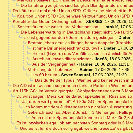
Mal was Positives: EU Parlament beschließt härtere Abschie
Die Erfahrung zeigt: es sind lediglich Blendgranaten, und a
Da hätte nicht mal mehr Union+SPD+Grüne eine Mehrheit im B
Koalition Union+SPD+Grüne wäre Verzweiflung, Union+SPD+
Korrektur der Guten Ordnung halber.
-
XERXES
,
17.06.2026, 11
So verstärken sie weiter ihre Verlustpostion...
-
stokk'
,
17.06.
Die Lebenserwartung in Deutschland steigt nicht. Sie fällt! Sie
sie ist gegenüber den 60ern trotzdem gestiegen
-
Dieter
,
Beamte leben deutlich länger, haben doppelte (Krankhei
stimme Dir uneingeschränkt zu owT
-
Dieter
,
17.06.2
Hier ist (Bayern) das Verhältnis ziemlich ähnlich fü
Ärzteblatt, etwas differenzierter
-
Joe68
,
18.06.2026,
Aus der Vergangenheit
-
Rainer
,
18.06.2026, 11:31
Verteilung der Lebenszeit
-
Rainer
,
17.06.2026, 17:48
Um 60 herum
-
SevenSamurai
,
17.06.2026, 21:29
Das dürfte der Typus "Wampe und keinen Arsch in d
Die AfD ist inzwischen sogar auch stärkste Partei im Westen, u
Art 115h GG: Im Verteidigungsfall Wahlperiodenende erst 6 Mon
Du willst sagen: Merz könnte darauf spekulieren, Russland so
"Ja, daran wird gearbeitet"; Art 80a GG: Im Spannungsfall
Ich komm mit dem Juristendeutsch nicht klar. Aussetzung
Sehe ich auch so. Aber 2 Jurist. = 3 Meinungen. Falls je
Auch mit nur Spannungsfall könnte sich Merz für 2,5
Es ist inzwischen egal, ob am nächsten Sonntag oder in 6 Mo
Und es ist für die doch völlig egal, welche 'Gesetze' es gibt