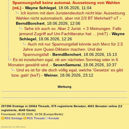
Spannungsfall keine automat. Aussetzung von Wahlen
(mL)
-
Wayne Schlegel
,
18.06.2026, 11:04
Ich komm mit dem Juristendeutsch nicht klar. Aussetzung
Wahlen nicht automatisch, aber mit 2/3 BT Mehrheit? oT
-
BerndBorchert
,
18.06.2026, 12:06
Sehe ich auch so. Aber 2 Jurist. = 3 Meinungen. Falls
jemand Zugriff auf Uni-Fachliteratur hat ... (mkT)
-
Wayne
Schlegel
,
18.06.2026, 12:26
Auch mit nur Spannungsfall könnte sich Merz für 2,5
Jahre zum Quasi-Diktator machen. Und der
Spannungsfall
-
BerndBorchert
,
18.06.2026, 15:13
Es ist inzwischen egal, ob am nächsten Sonntag oder in 6
Monaten gewählt wird.
-
SevenSamurai
,
18.06.2026, 10:37
Und es ist für die doch völlig egal, welche 'Gesetze' es gibt
bzw. gab! (kwT)
-
Weiner
,
18.06.2026, 23:12
Werbung
257390 Einträge in 18364 Threads, 975 registrierte Benutzer, 4661 Benutzer online (12
registrierte, 4649 Gäste)
Forumszeit: 08.08.2026, 19:58 (Europe/Berlin)
RSS Einträge
RSS Threads
Kontakt
powered by my little forum