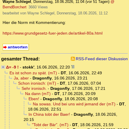
Wayne Schlegel
,
Donnerstag, 18.06.2026, 11:04
(vor 51 Tagen)
@
BerndBorchert
3660 Views
bearbeitet von Wayne Schlegel, Donnerstag, 18.06.2026, 11:12
Hier die Norm mit Kommentierung:
https://www.grundgesetz-fuer-jeden.de/artikel-80a.html
antworten
gesamter Thread:
RSS-Feed dieser Diskussion
Δ= -9 !
-
stokk'
,
16.06.2026, 22:20
Es ist schon zu spät. (mT)
-
DT
,
16.06.2026, 22:49
Ja, aber
-
Dragonfly
,
16.06.2026, 23:21
Schon ironisch: (mT)
-
DT
,
17.06.2026, 07:04
Sehr ironisch.
-
Dragonfly
,
17.06.2026, 17:21
Na dann (mT)
-
DT
,
17.06.2026, 20:09
Eben!
-
Dragonfly
,
18.06.2026, 20:08
Na sowas. Und bei uns wird jemand der (mT)
-
DT
,
18.06.2026, 22:51
In China tobt der Baer!
-
Dragonfly
,
18.06.2026,
20:15
"Tobt der Bär". (mT)
-
DT
,
18.06.2026, 21:59