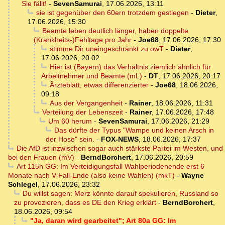
Sie fällt!
-
SevenSamurai
,
17.06.2026, 13:11
sie ist gegenüber den 60ern trotzdem gestiegen
-
Dieter
,
17.06.2026, 15:30
Beamte leben deutlich länger, haben doppelte
(Krankheits-)Fehltage pro Jahr
-
Joe68
,
17.06.2026, 17:30
stimme Dir uneingeschränkt zu owT
-
Dieter
,
17.06.2026, 20:02
Hier ist (Bayern) das Verhältnis ziemlich ähnlich für
Arbeitnehmer und Beamte (mL)
-
DT
,
17.06.2026, 20:17
Ärzteblatt, etwas differenzierter
-
Joe68
,
18.06.2026,
09:18
Aus der Vergangenheit
-
Rainer
,
18.06.2026, 11:31
Verteilung der Lebenszeit
-
Rainer
,
17.06.2026, 17:48
Um 60 herum
-
SevenSamurai
,
17.06.2026, 21:29
Das dürfte der Typus "Wampe und keinen Arsch in
der Hose" sein.
-
FOX-NEWS
,
18.06.2026, 17:37
Die AfD ist inzwischen sogar auch stärkste Partei im Westen, und
bei den Frauen (mV)
-
BerndBorchert
,
17.06.2026, 20:59
Art 115h GG: Im Verteidigungsfall Wahlperiodenende erst 6
Monate nach V-Fall-Ende (also keine Wahlen) (mkT)
-
Wayne
Schlegel
,
17.06.2026, 23:32
Du willst sagen: Merz könnte darauf spekulieren, Russland so
zu provozieren, dass es DE den Krieg erklärt
-
BerndBorchert
,
18.06.2026, 09:54
"Ja, daran wird gearbeitet"; Art 80a GG: Im