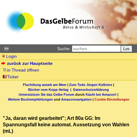
Suche:
Los
Login
zurück zur Hauptseite
in Thread öffnen
Ticker
Fluchtburg autark am Meer
|
Zum Tode Jürgen Küßners
|
Bücher vom Kopp-Verlag |
Datenschutzerklärung
Unterstützen Sie das Gelbe Forum
durch
Käufe bei Amazon
! |
Weitere Buchempfehlungen
und
Amazonnavigation
|
Cookie-Einstellungen
"Ja, daran wird gearbeitet"; Art 80a GG: Im
Spannungsfall keine automat. Aussetzung von Wahlen
(mL)