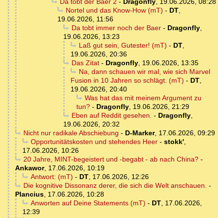
Da tobt der Baer 2
-
Dragonfly
,
19.06.2026, 08:28
Nortel und das Know-How (mT)
-
DT
,
19.06.2026, 11:56
Da tobt immer noch der Baer
-
Dragonfly
,
19.06.2026, 13:23
Laß gut sein, Gutester! (mT)
-
DT
,
19.06.2026, 20:36
Das Zitat
-
Dragonfly
,
19.06.2026, 13:35
Na, dann schauen wir mal, wie sich Marvel
Fusion in 10 Jahren so schlägt. (mT)
-
DT
,
19.06.2026, 20:40
Was hat das mit meinem Argument zu
tun?
-
Dragonfly
,
19.06.2026, 21:29
Eben auf Reddit gesehen.
-
Dragonfly
,
19.06.2026, 20:32
Nicht nur radikale Abschiebung
-
D-Marker
,
17.06.2026, 09:29
Opportunitätskosten und stehendes Heer
-
stokk'
,
17.06.2026, 10:26
20 Jahre, MINT-begeistert und -begabt - ab nach China?
-
Ankawor
,
17.06.2026, 10:19
Antwort: (mT)
-
DT
,
17.06.2026, 12:26
Die kognitive Dissonanz derer, die sich die Welt anschauen.
-
Plancius
,
17.06.2026, 10:28
Anworten auf Deine Statements (mT)
-
DT
,
17.06.2026,
12:39