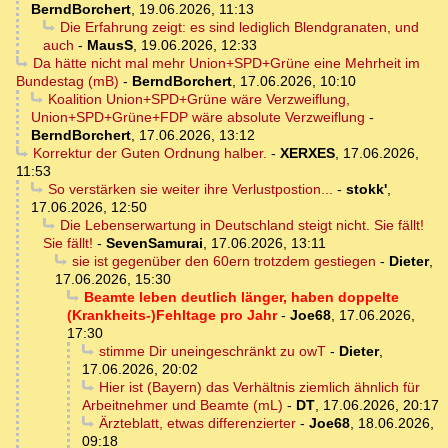
BerndBorchert
,
19.06.2026, 11:13
Die Erfahrung zeigt: es sind lediglich Blendgranaten, und
auch
-
MausS
,
19.06.2026, 12:33
Da hätte nicht mal mehr Union+SPD+Grüne eine Mehrheit im
Bundestag (mB)
-
BerndBorchert
,
17.06.2026, 10:10
Koalition Union+SPD+Grüne wäre Verzweiflung,
Union+SPD+Grüne+FDP wäre absolute Verzweiflung
-
BerndBorchert
,
17.06.2026, 13:12
Korrektur der Guten Ordnung halber.
-
XERXES
,
17.06.2026,
11:53
So verstärken sie weiter ihre Verlustpostion...
-
stokk'
,
17.06.2026, 12:50
Die Lebenserwartung in Deutschland steigt nicht. Sie fällt!
Sie fällt!
-
SevenSamurai
,
17.06.2026, 13:11
sie ist gegenüber den 60ern trotzdem gestiegen
-
Dieter
,
17.06.2026, 15:30
Beamte leben deutlich länger, haben doppelte
(Krankheits-)Fehltage pro Jahr
-
Joe68
,
17.06.2026,
17:30
stimme Dir uneingeschränkt zu owT
-
Dieter
,
17.06.2026, 20:02
Hier ist (Bayern) das Verhältnis ziemlich ähnlich für
Arbeitnehmer und Beamte (mL)
-
DT
,
17.06.2026, 20:17
Ärzteblatt, etwas differenzierter
-
Joe68
,
18.06.2026,
09:18