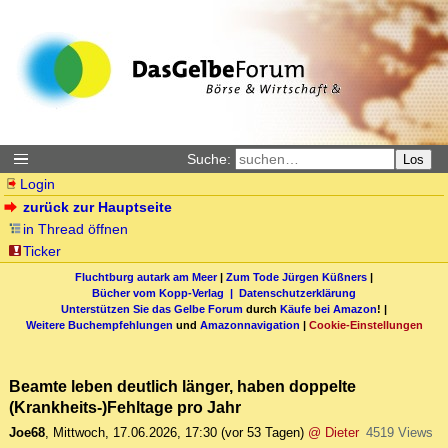
Suche:
Los
Login
zurück zur Hauptseite
in Thread öffnen
Ticker
Fluchtburg autark am Meer
|
Zum Tode Jürgen Küßners
|
Bücher vom Kopp-Verlag |
Datenschutzerklärung
Unterstützen Sie das Gelbe Forum
durch
Käufe bei Amazon
! |
Weitere Buchempfehlungen
und
Amazonnavigation
|
Cookie-Einstellungen
Beamte leben deutlich länger, haben doppelte
(Krankheits-)Fehltage pro Jahr
Joe68
,
Mittwoch, 17.06.2026, 17:30
(vor 53 Tagen)
@ Dieter
4519 Views