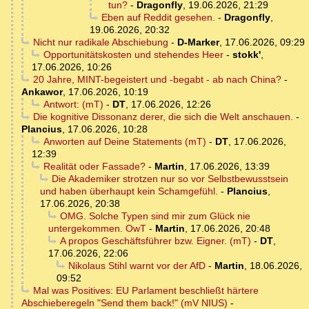
tun?
-
Dragonfly
,
19.06.2026, 21:29
Eben auf Reddit gesehen.
-
Dragonfly
,
19.06.2026, 20:32
Nicht nur radikale Abschiebung
-
D-Marker
,
17.06.2026, 09:29
Opportunitätskosten und stehendes Heer
-
stokk'
,
17.06.2026, 10:26
20 Jahre, MINT-begeistert und -begabt - ab nach China?
-
Ankawor
,
17.06.2026, 10:19
Antwort: (mT)
-
DT
,
17.06.2026, 12:26
Die kognitive Dissonanz derer, die sich die Welt anschauen.
-
Plancius
,
17.06.2026, 10:28
Anworten auf Deine Statements (mT)
-
DT
,
17.06.2026,
12:39
Realität oder Fassade?
-
Martin
,
17.06.2026, 13:39
Die Akademiker strotzen nur so vor Selbstbewusstsein
und haben überhaupt kein Schamgefühl.
-
Plancius
,
17.06.2026, 20:38
OMG. Solche Typen sind mir zum Glück nie
untergekommen. OwT
-
Martin
,
17.06.2026, 20:48
A propos Geschäftsführer bzw. Eigner. (mT)
-
DT
,
17.06.2026, 22:06
Nikolaus Stihl warnt vor der AfD
-
Martin
,
18.06.2026,
09:52
Mal was Positives: EU Parlament beschließt härtere
Abschieberegeln "Send them back!" (mV NIUS)
-