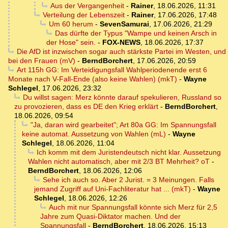
Aus der Vergangenheit
-
Rainer
,
18.06.2026, 11:31
Verteilung der Lebenszeit
-
Rainer
,
17.06.2026, 17:48
Um 60 herum
-
SevenSamurai
,
17.06.2026, 21:29
Das dürfte der Typus "Wampe und keinen Arsch in
der Hose" sein.
-
FOX-NEWS
,
18.06.2026, 17:37
Die AfD ist inzwischen sogar auch stärkste Partei im Westen, und
bei den Frauen (mV)
-
BerndBorchert
,
17.06.2026, 20:59
Art 115h GG: Im Verteidigungsfall Wahlperiodenende erst 6
Monate nach V-Fall-Ende (also keine Wahlen) (mkT)
-
Wayne
Schlegel
,
17.06.2026, 23:32
Du willst sagen: Merz könnte darauf spekulieren, Russland so
zu provozieren, dass es DE den Krieg erklärt
-
BerndBorchert
,
18.06.2026, 09:54
"Ja, daran wird gearbeitet"; Art 80a GG: Im Spannungsfall
keine automat. Aussetzung von Wahlen (mL)
-
Wayne
Schlegel
,
18.06.2026, 11:04
Ich komm mit dem Juristendeutsch nicht klar. Aussetzung
Wahlen nicht automatisch, aber mit 2/3 BT Mehrheit? oT
-
BerndBorchert
,
18.06.2026, 12:06
Sehe ich auch so. Aber 2 Jurist. = 3 Meinungen. Falls
jemand Zugriff auf Uni-Fachliteratur hat ... (mkT)
-
Wayne
Schlegel
,
18.06.2026, 12:26
Auch mit nur Spannungsfall könnte sich Merz für 2,5
Jahre zum Quasi-Diktator machen. Und der
Spannungsfall
-
BerndBorchert
,
18.06.2026, 15:13