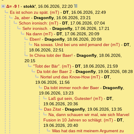
Δ= -9 !
-
stokk'
,
16.06.2026, 22:20
Es ist schon zu spät. (mT)
-
DT
,
16.06.2026, 22:49
Ja, aber
-
Dragonfly
,
16.06.2026, 23:21
Schon ironisch: (mT)
-
DT
,
17.06.2026, 07:04
Sehr ironisch.
-
Dragonfly
,
17.06.2026, 17:21
Na dann (mT)
-
DT
,
17.06.2026, 20:09
Eben!
-
Dragonfly
,
18.06.2026, 20:08
Na sowas. Und bei uns wird jemand der (mT)
-
DT
,
18.06.2026, 22:51
In China tobt der Baer!
-
Dragonfly
,
18.06.2026,
20:15
"Tobt der Bär". (mT)
-
DT
,
18.06.2026, 21:59
Da tobt der Baer 2
-
Dragonfly
,
19.06.2026, 08:28
Nortel und das Know-How (mT)
-
DT
,
19.06.2026, 11:56
Da tobt immer noch der Baer
-
Dragonfly
,
19.06.2026, 13:23
Laß gut sein, Gutester! (mT)
-
DT
,
19.06.2026, 20:36
Das Zitat
-
Dragonfly
,
19.06.2026, 13:35
Na, dann schauen wir mal, wie sich Marvel
Fusion in 10 Jahren so schlägt. (mT)
-
DT
,
19.06.2026, 20:40
Was hat das mit meinem Argument zu