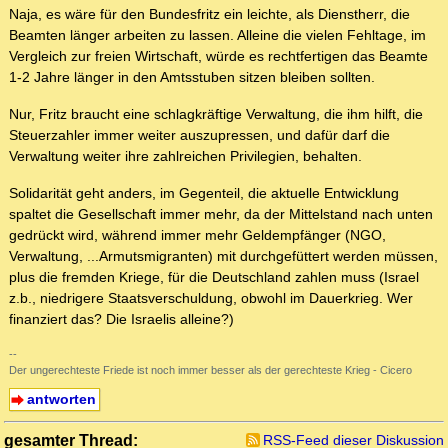
Naja, es wäre für den Bundesfritz ein leichte, als Dienstherr, die
Beamten länger arbeiten zu lassen. Alleine die vielen Fehltage, im
Vergleich zur freien Wirtschaft, würde es rechtfertigen das Beamte
1-2 Jahre länger in den Amtsstuben sitzen bleiben sollten.
Nur, Fritz braucht eine schlagkräftige Verwaltung, die ihm hilft, die
Steuerzahler immer weiter auszupressen, und dafür darf die
Verwaltung weiter ihre zahlreichen Privilegien, behalten.
Solidarität geht anders, im Gegenteil, die aktuelle Entwicklung
spaltet die Gesellschaft immer mehr, da der Mittelstand nach unten
gedrückt wird, während immer mehr Geldempfänger (NGO,
Verwaltung, ...Armutsmigranten) mit durchgefüttert werden müssen,
plus die fremden Kriege, für die Deutschland zahlen muss (Israel
z.b., niedrigere Staatsverschuldung, obwohl im Dauerkrieg. Wer
finanziert das? Die Israelis alleine?)
--
Der ungerechteste Friede ist noch immer besser als der gerechteste Krieg - Cicero
antworten
gesamter Thread:
RSS-Feed dieser Diskussion