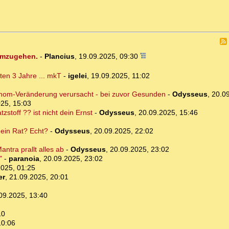
 umzugehen.
-
Plancius
,
19.09.2025, 09:30
ten 3 Jahre ... mkT
-
igelei
,
19.09.2025, 11:02
enom-Veränderung verursacht - bei zuvor Gesunden
-
Odysseus
,
20.09
25, 15:03
tzstoff ?? ist nicht dein Ernst
-
Odysseus
,
20.09.2025, 15:46
dein Rat? Echt?
-
Odysseus
,
20.09.2025, 22:02
ntra prallt alles ab
-
Odysseus
,
20.09.2025, 23:02
"
-
paranoia
,
20.09.2025, 23:02
2025, 01:25
er
,
21.09.2025, 20:01
09.2025, 13:40
10
10:06