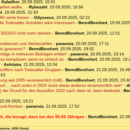
-
Kaladhor
,
20.09.2025, 15:01
hen wollte...
-
Rybezahl
,
19.09.2025, 16:56
l
,
19.09.2025, 21:43
KI wirds freuen.
-
Odysseus
,
20.09.2025, 02:22
 die Todesalter-Anzahlen wäre interessant
-
BerndBorchert
,
19.09.2025
n 2023/24 nicht mehr sterben
-
BerndBorchert
,
20.09.2025, 12:51
Inzidenzen und Sterbezahlen
-
paranoia
,
20.09.2025, 17:11
Du ignorieren?
-
BerndBorchert
,
20.09.2025, 19:02
 nötige in mehreren Beiträgen erklärt!
-
paranoia
,
20.09.2025, 19:14
zu kompliziert, wenn es einfach ist:
-
BerndBorchert
,
20.09.2025, 19:
-
Ashitaka
,
21.09.2025, 13:34
rbeziffern nach Todesalter-Gruppen
-
BerndBorchert
,
21.09.2025, 15:49
:53
gung seit 2005 verantwortlich (mB)
-
BerndBorchert
,
21.09.2025, 23:4
ch ... nach unten in 2024 muss etwas anderes verantwortlich sein"
-
d
) der Grund für den Ausreißer 2022 nach oben ist, dann bedeutet
-
Be
22.09.2025, 19:21
ovid-Kontext
-
paranoia
,
21.09.2025, 17:52
tik, die besagt, dass bei den 50-65 Jährigen
-
BerndBorchert
,
22.09
strierte, 4056 Gäste)