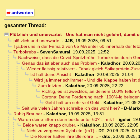
antworten
gesamter Thread:
Plötzlich und unerwartet - Uns hat man nicht gelehrt, damit
plötzlich und unerwartet
-
JJB
,
19.09.2025, 09:51
Tja,bei uns in der Firma 2 von 65 MA unter 60 innerhalb der letz
Turbokrebs
-
SevenSamurai
,
19.09.2025, 12:52
Nachweise, dass die Covid-Spritzbrühe Turbokrebs durch G
Genau das ist aber auch das Problem
-
Kaladhor
,
20.09.20
Wieder fleissig relativiert - Tabak gleich Spikeprotein-Zusa
Ist halt deine Ansicht
-
Kaladhor
,
20.09.2025, 21:04
Wird ja immer schlimmer - Und die Klappe halten ist 
Zum letzten
-
Kaladhor
,
20.09.2025, 22:22
Richtig, es ist zwecklos, an deinem 100% Teflon-Ma
Corona: Deine Forderung nach "100%-ig belegen
Geht halt um sehr viel Geld
-
Kaladhor
,
21.09.
Seit wie vielen Jahren schreibe ich das wohl hier?
-
D-Mark
Ruhig Brauner
-
Kaladhor
,
19.09.2025, 13:31
Waren deine Eltern denn beide unter 60? ... mkT
-
igelei
,
19.
Beide waren knapp drüber.
-
Kaladhor
,
19.09.2025, 22:05
Nicht zu vergessen Xylol etc. (mT)
-
DT
,
20.09.2025, 00:
Die Römer hatten ihre Bleirohre ...
-
dito
,
20.09.2025, 