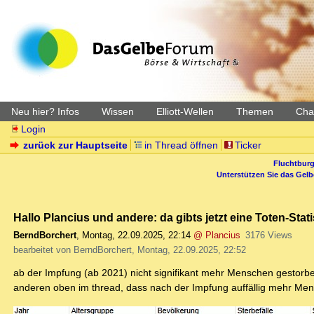
Neu hier? Infos
Wissen
Elliott-Wellen
Themen
Char
Login
zurück zur Hauptseite
in Thread öffnen
Ticker
Fluchtburg
Unterstützen Sie das Gel
Hallo Plancius und andere: da gibts jetzt eine Toten-Stat
BerndBorchert
,
Montag, 22.09.2025, 22:14
@ Plancius
3176 Views
bearbeitet von BerndBorchert, Montag, 22.09.2025, 22:52
ab der Impfung (ab 2021) nicht signifikant mehr Menschen gestorbe
anderen oben im thread, dass nach der Impfung auffällig mehr Mensc