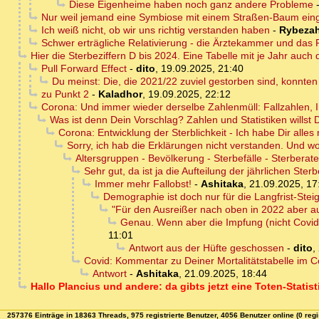
Diese Eigenheime haben noch ganz andere Probleme
Nur weil jemand eine Symbiose mit einem Straßen-Baum einge
Ich weiß nicht, ob wir uns richtig verstanden haben
-
Rybezah
Schwer erträgliche Relativierung - die Ärztekammer und das R
Hier die Sterbeziffern D bis 2024. Eine Tabelle mit je Jahr auch
Pull Forward Effect
-
dito
,
19.09.2025, 21:40
Du meinst: Die, die 2021/22 zuviel gestorben sind, konnte
zu Punkt 2
-
Kaladhor
,
19.09.2025, 22:12
Corona: Und immer wieder derselbe Zahlenmüll: Fallzahlen, 
Was ist denn Dein Vorschlag? Zahlen und Statistiken willst 
Corona: Entwicklung der Sterblichkeit - Ich habe Dir alles
Sorry, ich hab die Erklärungen nicht verstanden. Und wo
Altersgruppen - Bevölkerung - Sterbefälle - Sterberate
Sehr gut, da ist ja die Aufteilung der jährlichen Ste
Immer mehr Fallobst!
-
Ashitaka
,
21.09.2025, 17
Demographie ist doch nur für die Langfrist-Stei
"Für den Ausreißer nach oben in 2022 aber au
Genau. Wenn aber die Impfung (nicht Covid
11:01
Antwort aus der Hüfte geschossen
-
dito
,
Covid: Kommentar zu Deiner Mortalitätstabelle im C
Antwort
-
Ashitaka
,
21.09.2025, 18:44
Hallo Plancius und andere: da gibts jetzt eine Toten-Statis
257376 Einträge in 18363 Threads, 975 registrierte Benutzer, 4056 Benutzer online (0 regi