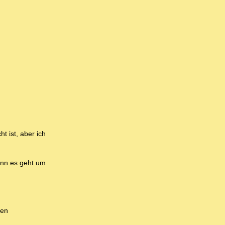
t ist, aber ich
enn es geht um
hen