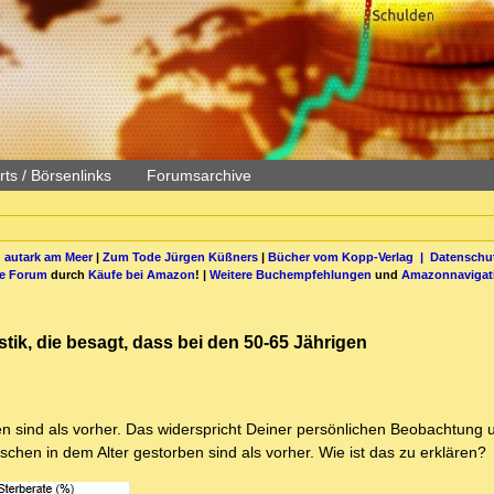
ts / Börsenlinks
Forumsarchive
 autark am Meer
|
Zum Tode Jürgen Küßners
|
Bücher vom Kopp-Verlag |
Datenschut
be Forum
durch
Käufe bei Amazon
! |
Weitere Buchempfehlungen
und
Amazonnavigat
istik, die besagt, dass bei den 50-65 Jährigen
n sind als vorher. Das widerspricht Deiner persönlichen Beobachtung 
hen in dem Alter gestorben sind als vorher. Wie ist das zu erklären?