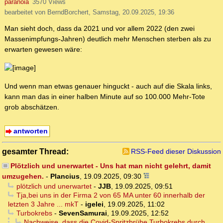
paranoia
3570 Views
bearbeitet von BerndBorchert, Samstag, 20.09.2025, 19:36
Man sieht doch, dass da 2021 und vor allem 2022 (den zwei
Massenimpfungs-Jahren) deutlich mehr Menschen sterben als zu
erwarten gewesen wäre:
Und wenn man etwas genauer hinguckt - auch auf die Skala links,
kann man das in einer halben Minute auf so 100.000 Mehr-Tote
grob abschätzen.
antworten
gesamter Thread:
RSS-Feed dieser Diskussion
Plötzlich und unerwartet - Uns hat man nicht gelehrt, damit
umzugehen.
-
Plancius
,
19.09.2025, 09:30
plötzlich und unerwartet
-
JJB
,
19.09.2025, 09:51
Tja,bei uns in der Firma 2 von 65 MA unter 60 innerhalb der
letzten 3 Jahre ... mkT
-
igelei
,
19.09.2025, 11:02
Turbokrebs
-
SevenSamurai
,
19.09.2025, 12:52
Nachweise, dass die Covid-Spritzbrühe Turbokrebs durch