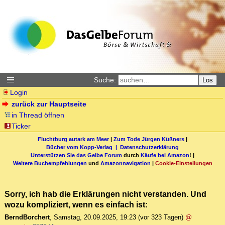
Suche:
Los
Login
zurück zur Hauptseite
in Thread öffnen
Ticker
Fluchtburg autark am Meer
|
Zum Tode Jürgen Küßners
|
Bücher vom Kopp-Verlag |
Datenschutzerklärung
Unterstützen Sie das Gelbe Forum
durch
Käufe bei Amazon
! |
Weitere Buchempfehlungen
und
Amazonnavigation
|
Cookie-Einstellungen
Sorry, ich hab die Erklärungen nicht verstanden. Und
wozu kompliziert, wenn es einfach ist:
BerndBorchert
,
Samstag, 20.09.2025, 19:23
(vor 323 Tagen)
@