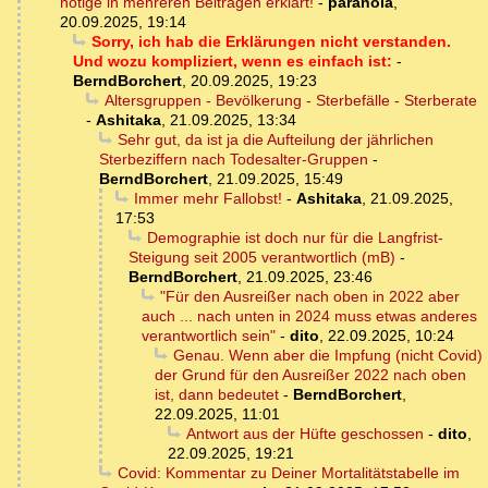
nötige in mehreren Beiträgen erklärt!
-
paranoia
,
20.09.2025, 19:14
Sorry, ich hab die Erklärungen nicht verstanden.
Und wozu kompliziert, wenn es einfach ist:
-
BerndBorchert
,
20.09.2025, 19:23
Altersgruppen - Bevölkerung - Sterbefälle - Sterberate
-
Ashitaka
,
21.09.2025, 13:34
Sehr gut, da ist ja die Aufteilung der jährlichen
Sterbeziffern nach Todesalter-Gruppen
-
BerndBorchert
,
21.09.2025, 15:49
Immer mehr Fallobst!
-
Ashitaka
,
21.09.2025,
17:53
Demographie ist doch nur für die Langfrist-
Steigung seit 2005 verantwortlich (mB)
-
BerndBorchert
,
21.09.2025, 23:46
"Für den Ausreißer nach oben in 2022 aber
auch ... nach unten in 2024 muss etwas anderes
verantwortlich sein"
-
dito
,
22.09.2025, 10:24
Genau. Wenn aber die Impfung (nicht Covid)
der Grund für den Ausreißer 2022 nach oben
ist, dann bedeutet
-
BerndBorchert
,
22.09.2025, 11:01
Antwort aus der Hüfte geschossen
-
dito
,
22.09.2025, 19:21
Covid: Kommentar zu Deiner Mortalitätstabelle im