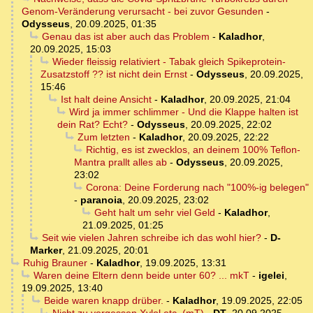
Genom-Veränderung verursacht - bei zuvor Gesunden
-
Odysseus
,
20.09.2025, 01:35
Genau das ist aber auch das Problem
-
Kaladhor
,
20.09.2025, 15:03
Wieder fleissig relativiert - Tabak gleich Spikeprotein-
Zusatzstoff ?? ist nicht dein Ernst
-
Odysseus
,
20.09.2025,
15:46
Ist halt deine Ansicht
-
Kaladhor
,
20.09.2025, 21:04
Wird ja immer schlimmer - Und die Klappe halten ist
dein Rat? Echt?
-
Odysseus
,
20.09.2025, 22:02
Zum letzten
-
Kaladhor
,
20.09.2025, 22:22
Richtig, es ist zwecklos, an deinem 100% Teflon-
Mantra prallt alles ab
-
Odysseus
,
20.09.2025,
23:02
Corona: Deine Forderung nach "100%-ig belegen"
-
paranoia
,
20.09.2025, 23:02
Geht halt um sehr viel Geld
-
Kaladhor
,
21.09.2025, 01:25
Seit wie vielen Jahren schreibe ich das wohl hier?
-
D-
Marker
,
21.09.2025, 20:01
Ruhig Brauner
-
Kaladhor
,
19.09.2025, 13:31
Waren deine Eltern denn beide unter 60? ... mkT
-
igelei
,
19.09.2025, 13:40
Beide waren knapp drüber.
-
Kaladhor
,
19.09.2025, 22:05