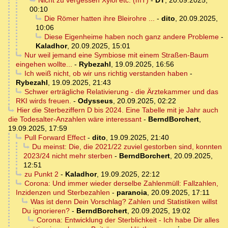
Nicht zu vergessen Xylol etc. (mT)
-
DT
,
20.09.2025,
00:10
Die Römer hatten ihre Bleirohre ...
-
dito
,
20.09.2025,
10:06
Diese Eigenheime haben noch ganz andere Probleme
-
Kaladhor
,
20.09.2025, 15:01
Nur weil jemand eine Symbiose mit einem Straßen-Baum
eingehen wollte...
-
Rybezahl
,
19.09.2025, 16:56
Ich weiß nicht, ob wir uns richtig verstanden haben
-
Rybezahl
,
19.09.2025, 21:43
Schwer erträgliche Relativierung - die Ärztekammer und das
RKI wirds freuen.
-
Odysseus
,
20.09.2025, 02:22
Hier die Sterbeziffern D bis 2024. Eine Tabelle mit je Jahr auch
die Todesalter-Anzahlen wäre interessant
-
BerndBorchert
,
19.09.2025, 17:59
Pull Forward Effect
-
dito
,
19.09.2025, 21:40
Du meinst: Die, die 2021/22 zuviel gestorben sind, konnten
2023/24 nicht mehr sterben
-
BerndBorchert
,
20.09.2025,
12:51
zu Punkt 2
-
Kaladhor
,
19.09.2025, 22:12
Corona: Und immer wieder derselbe Zahlenmüll: Fallzahlen,
Inzidenzen und Sterbezahlen
-
paranoia
,
20.09.2025, 17:11
Was ist denn Dein Vorschlag? Zahlen und Statistiken willst
Du ignorieren?
-
BerndBorchert
,
20.09.2025, 19:02
Corona: Entwicklung der Sterblichkeit - Ich habe Dir alles